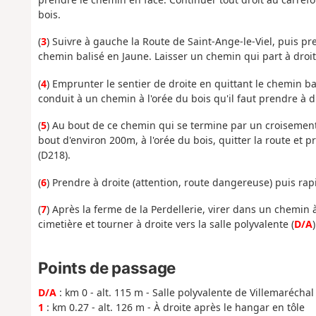
bois.
(
3
) Suivre à gauche la Route de Saint-Ange-le-Viel, puis
chemin balisé en Jaune. Laisser un chemin qui part à droi
(
4
) Emprunter le sentier de droite en quittant le chemin ba
conduit à un chemin à l'orée du bois qu'il faut prendre à d
(
5
) Au bout de ce chemin qui se termine par un croisemen
bout d'environ 200m, à l'orée du bois, quitter la route et 
(D218).
(
6
) Prendre à droite (attention, route dangereuse) puis ra
(
7
) Après la ferme de la Perdellerie, virer dans un chemin 
cimetière et tourner à droite vers la salle polyvalente (
D/A
)
Points de passage
D/A
: km 0 - alt. 115 m - Salle polyvalente de Villemaréchal
1
: km 0.27 - alt. 126 m - À droite après le hangar en tôle