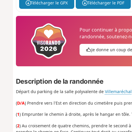
Télécharger le GPX
Télécharger le PDF
Pour continuer à prop
randonnée, soutenez-no
Je donne un coup d
Description de la randonnée
Départ du parking de la salle polyvalente de
Villemaréchal
(
D/A
) Prendre vers l'Est en direction du cimetière puis pr
(
1
) Emprunter le chemin à droite, après le hangar en tôle.
(
2
) Au croisement de quatre chemins, prendre le second à 
prendre le chemin en face. Continuer tout droit au carrefo