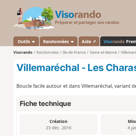
V
i
s
o
r
a
Outils
Randonnées
Aide ↗
Viso
rando
Pre
n
Visorando
Randonnées
Ile-de-France
Seine-et-Marne
Villemar
d
o
Villemaréchal - Les Char
Boucle facile autour et dans Villemaréchal, variant d
Fiche technique
Création
Mis
23 déc. 2016
4 ja