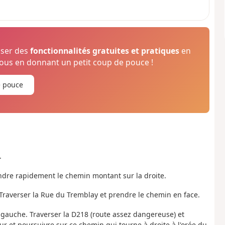
oser des
fonctionnalités gratuites et pratiques
en
us en donnant un petit coup de pouce !
e pouce
.
endre rapidement le chemin montant sur la droite.
 Traverser la Rue du Tremblay et prendre le chemin en face.
gauche. Traverser la D218 (route assez dangereuse) et
ur et poursuivre sur ce chemin qui tourne à droite à l'orée du