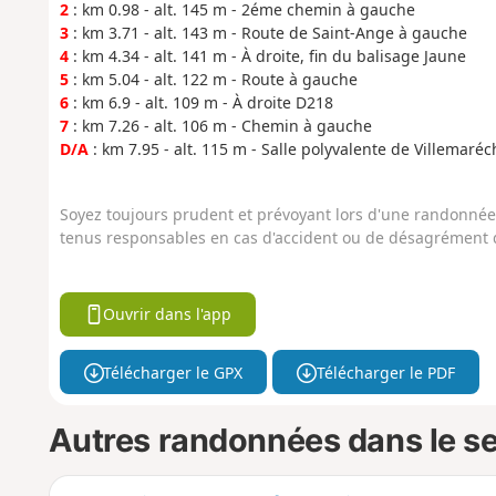
2
: km 0.98 - alt. 145 m - 2éme chemin à gauche
3
: km 3.71 - alt. 143 m - Route de Saint-Ange à gauche
4
: km 4.34 - alt. 141 m - À droite, fin du balisage Jaune
5
: km 5.04 - alt. 122 m - Route à gauche
6
: km 6.9 - alt. 109 m - À droite D218
7
: km 7.26 - alt. 106 m - Chemin à gauche
D/A
: km 7.95 - alt. 115 m - Salle polyvalente de Villemaréc
Soyez toujours prudent et prévoyant lors d'une randonnée. 
tenus responsables en cas d'accident ou de désagrément q
Ouvrir dans l'app
Télécharger le GPX
Télécharger le PDF
Autres randonnées dans le s