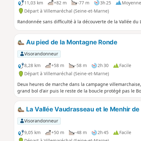
11,03 km
+82 m
-77 m
3h 25
Moyenn
Départ à Villemaréchal (Seine-et-Marne)
Randonnée sans difficulté à la découverte de la Vallée du 
Au pied de la Montagne Ronde
Visorandonneur
8,28 km
+58 m
-58 m
2h 30
Facile
Départ à Villemaréchal (Seine-et-Marne)
Deux heures de marche dans la campagne villemarchaise,
grand bol d'air puis le reste de la boucle protégé pas le Bo
La Vallée Vaudrasseau et le Menhir de P
Visorandonneur
9,05 km
+50 m
-48 m
2h 45
Facile
Départ à Villemaréchal (Seine-et-Marne)