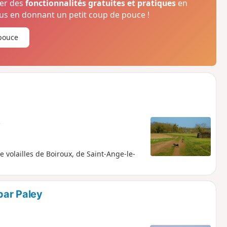
ser des
fonctionnalités gratuites et pratiques
en
s en donnant un petit coup de pouce !
pouce
e
 volailles de Boiroux, de Saint-Ange-le-
par Paley