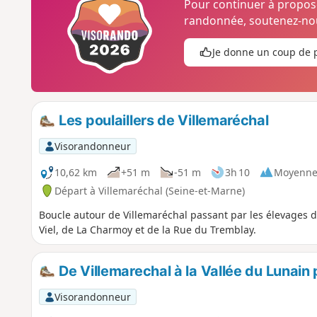
Pour continuer à propo
randonnée, soutenez-nou
Je donne un coup de 
Les poulaillers de Villemaréchal
Visorandonneur
10,62 km
+51 m
-51 m
3h 10
Moyenn
Départ à Villemaréchal (Seine-et-Marne)
Boucle autour de Villemaréchal passant par les élevages de
Viel, de La Charmoy et de la Rue du Tremblay.
De Villemarechal à la Vallée du Lunain 
Visorandonneur