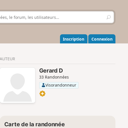
R
e
c
h
e
Inscription
Connexion
r
c
h
AUTEUR
e
r
Gerard D
33 Randonnées
Visorandonneur
Carte de la randonnée