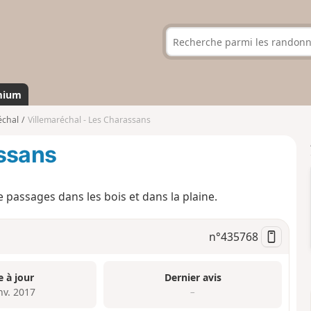
mium
échal
Villemaréchal - Les Charassans
assans
e passages dans les bois et dans la plaine.
n°
435768
e à jour
Dernier avis
nv. 2017
–