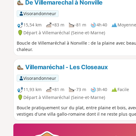
De Villemarechal à Nonville
Visorandonneur
15,54 km
+83 m
-81 m
4h 40
Moyenn
Départ à Villemaréchal (Seine-et-Marne)
Boucle de Villemaréchal à Nonville : de la plaine avec beauc
chaleur.
Villemaréchal - Les Closeaux
Visorandonneur
11,93 km
+81 m
-73 m
3h 40
Facile
Départ à Villemaréchal (Seine-et-Marne)
Boucle pratiquement sur du plat, entre plaine et bois, avec
vestiges d'une villa gallo-romaine dont il ne reste plus que