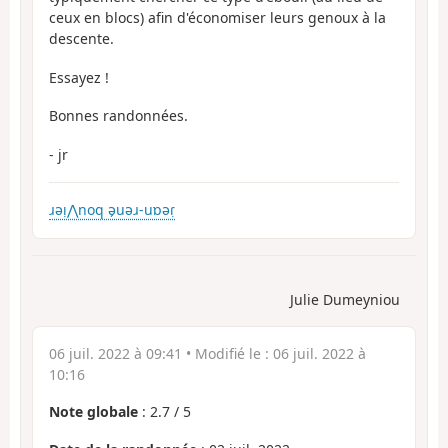
ceux en blocs) afin d'économiser leurs genoux à la
descente.
Essayez !
Bonnes randonnées.
- jr
ɹəı̣⋀noq ə̗uəɹ-uɒəɾ̣
Julie Dumeyniou
06 juil. 2022 à 09:41
• Modifié le :
06 juil. 2022 à
10:16
Note globale
:
2.7
/
5