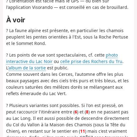
? L'orientation est facile mais le GPS — ou bien sûr
l'application Visorando — est conseillé en cas de brouillard.
À voir
? La faune alpine est présente, en particulier les chamois
peuplent les pentes orientées à l'Est, sous la Roche Pertuse
et le Sommet Rond.
? Les points de vue sont spectaculaires, cf. cette
photo
interactive du Lac Noir
ou
celle prise des Rochers du Tru
.
L'
album de la sortie
est public.
Comme souvent dans les Cerces, l'automne offre les plus
beaux paysages avec des ciels très purs et très bleus, et les
couleurs saturées des mélèzes dorés se mélangeant aux
reflets émeraude du Lac Vert.
? Plusieurs variantes sont possibles. Si l'on est pressé, on
peut raccourcir l'itinéraire entre (
6
) et (
8
) en ne passant pas
au Lac Long. Il est aussi possible de descendre directement
du Col du Vallon à la Maison des Chamois (sous la Tête du
Chien), en restant sur le sentier en (
11
) mais c'est vraiment
®