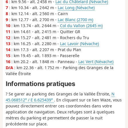
6
: km 9.56 - alt. 2 458 m -
Lac du Châtelard (Névache)
7
: km 10.34 - alt. 2 642 m -
Lac Long (Névache)
8
: km 12.14 - alt. 2 560 m - Cairn
9
: km 12.77 - alt. 2 700 m -
Lac Blanc (2700 m)
10
: km 13.74 - alt. 2 644 m -
Col du Vallon (2645 m)
11
: km 14.61 - alt. 2 415 m - Quitter GR
12
: km 15.27 - alt. 2 481 m - Rochers du Tru
13
: km 16.25 - alt. 2 280 m -
Lac Lavoir (Névache)
14
: km 17.3 - alt. 2 207 m - Prat du Plan
15
: km 19.45 - alt. 1 893 m - Passerelle
16
: km 20.2 - alt. 1 848 m - Panneau -
Lac Vert (Névache)
D/A
: km 22.36 - alt. 1 752 m - Parking des Granges de la
Vallée Étroite
Informations pratiques
?️ Se garer au parking des Granges de la Vallée Étroite,
N
45.068512° / E 6.625439°
. En cliquant sur ce lien Waze, vous
pouvez directement entrer ces coordonnées dans votre
application de navigation. Deux refuges sont à quelques
mètres du parking et permettent de passer la nuit
précédente sur place.