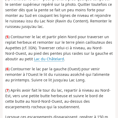
le sentier supérieur repéré sur la photo. Quitter toutefois ce
sentier dès que la pente se fait un peu moins forte pour
monter au Sud en coupant les lignes de niveau et rejoindre
le ruisseau issu du Lac Noir (Ravin du Content). Remonter le
ruisseau jusqu'au lac.
(
5
) Contourner le lac et partir plein Nord pour traverser un
replat herbeux et remonter sur le terre plein caillouteux des
Aupettes (cf. IGN). Traverser celui-ci à niveau, au Nord-
Nord-Ouest, au pied des pentes plus raides sur la gauche et
aboutir au petit
Lac du Châtelard
.
(
6
) Contourner le lac par la gauche (Ouest) pour venir
remonter à l'Ouest le lit du ruisseau asséché qui l'alimente
au printemps. Suivre ce lit jusqu'au Lac Long.
(
7
) Après avoir fait le tour du lac, repartir à niveau au Nord-
Est, vers une petite butte herbeuse et suivre le bord de
cette butte au Nord-Nord-Ouest, au-dessus des
escarpements rocheux qui la soutiennent.
Lorsque ces escarpements disparaissent, repérer à 150 m