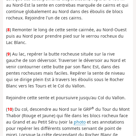
au Nord-Est la sente en contrebas marquée de cairns et qui
continue globalement au Nord dans des éboulis de blocs
rocheux. Rejoindre l'un de ces cairns.
(
8
) Remonter le long de cette sente cairnée, au Nord-Ouest
puis au Nord pour prendre pied sur le verrou rocheux du
Lac Blanc.
(
9
) Au lac, repérer la butte rocheuse située sur la rive
gauche de son déversoir. Traverser le déversoir au Nord et
venir contourner cette butte par son flanc Est, dans des
pentes rocheuses mais faciles. Repérer la sente de niveau
qui se dirige plein Est à travers les éboulis sous le Rocher
Blanc vers les Tours et le Col du Vallon.
Rejoindre cette sente et poursuivre jusqu'au Col du Vallon.
®
(
10
) Du col, descendre au Nord sur le GRP
du Tour du Mont
Thabor (Rouge et Jaune) qui file dans les blocs rocheux face
au Grand et au Petit Séru (voir la
photo
et ses annotations
pour repérer les différents sommets servant de point de
mire). Lorsque la crête descendant du Rocher Blanc (le