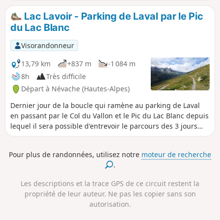
l'Opon gagne le Col de Dormillouse,
Lac Lavoir - Parking de Laval par le Pic
puis celui de la Lauze. Du col, le sentier
du Lac Blanc
bascule vers le Clot des Fonds et
descend le vallon des Baisses en suivant
Visorandonneur
le Torrent Rio Secco puis s'engage dans
la vallée de la Durance. Après
13,79 km
+837 m
-1 084 m
Montgenèvre il quitte la route pour
8h
Très difficile
longer la Durance et franchir quelques
Départ à Névache (Hautes-Alpes)
torrents affluents. Au dernier le
parcours abandonne le GR®5 pour
Dernier jour de la boucle qui ramène au parking de Laval
rallier le hameau de la Vachette.
en passant par le Col du Vallon et le Pic du Lac Blanc depuis
lequel il sera possible d'entrevoir le parcours des 3 jours
précédents.
Pour plus de randonnées, utilisez notre
moteur de recherche
.
Les descriptions et la trace GPS de ce circuit restent la
propriété de leur auteur. Ne pas les copier sans son
autorisation.