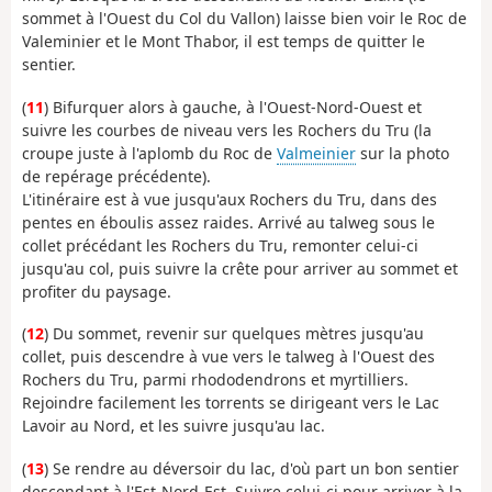
sommet à l'Ouest du Col du Vallon) laisse bien voir le Roc de
Valeminier et le Mont Thabor, il est temps de quitter le
sentier.
(
11
) Bifurquer alors à gauche, à l'Ouest-Nord-Ouest et
suivre les courbes de niveau vers les Rochers du Tru (la
croupe juste à l'aplomb du Roc de
Valmeinier
sur la photo
de repérage précédente).
L'itinéraire est à vue jusqu'aux Rochers du Tru, dans des
pentes en éboulis assez raides. Arrivé au talweg sous le
collet précédant les Rochers du Tru, remonter celui-ci
jusqu'au col, puis suivre la crête pour arriver au sommet et
profiter du paysage.
(
12
) Du sommet, revenir sur quelques mètres jusqu'au
collet, puis descendre à vue vers le talweg à l'Ouest des
Rochers du Tru, parmi rhododendrons et myrtilliers.
Rejoindre facilement les torrents se dirigeant vers le Lac
Lavoir au Nord, et les suivre jusqu'au lac.
(
13
) Se rendre au déversoir du lac, d'où part un bon sentier
descendant à l'Est-Nord-Est. Suivre celui-ci pour arriver à la