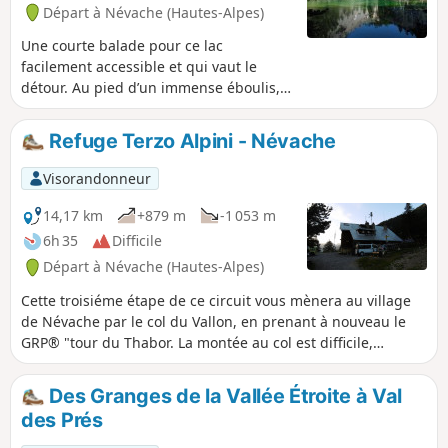
Départ à Névache (Hautes-Alpes)
Une courte balade pour ce lac
facilement accessible et qui vaut le
détour. Au pied d’un immense éboulis,
le Lac Vert est un joyau d'une couleur
exceptionnelle .
Refuge Terzo Alpini - Névache
Visorandonneur
14,17 km
+879 m
-1 053 m
6h 35
Difficile
Départ à Névache (Hautes-Alpes)
Cette troisiéme étape de ce circuit vous mènera au village
de Névache par le col du Vallon, en prenant à nouveau le
GRP® "tour du Thabor. La montée au col est difficile,
notamment le passage dans le pierrier, ancien glacier. De
part son exposition, le couloir qui monte au col est propice
Des Granges de la Vallée Étroite à Val
aux névés. Les paysages sont fabuleux. la descente vers
des Prés
Névache est superbe au travers d'un vallon verdoyant, le
long d'un torrent en passant auprès d'une belle chapelle.