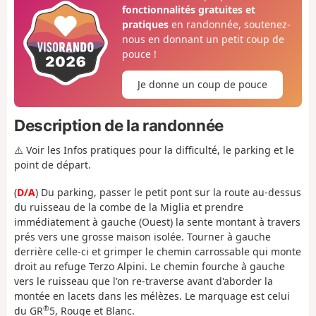
fonctionnalités gratuites et
pratiques
en randonnée, soutenez-
nous en donnant un petit coup de
pouce !
Je donne un coup de pouce
Description de la randonnée
⚠️ Voir les Infos pratiques pour la difficulté, le parking et le
point de départ.
(
D/A
) Du parking, passer le petit pont sur la route au-dessus
du ruisseau de la combe de la Miglia et prendre
immédiatement à gauche (Ouest) la sente montant à travers
prés vers une grosse maison isolée. Tourner à gauche
derrière celle-ci et grimper le chemin carrossable qui monte
droit au refuge Terzo Alpini. Le chemin fourche à gauche
vers le ruisseau que l'on re-traverse avant d'aborder la
montée en lacets dans les mélèzes. Le marquage est celui
®
du GR
5, Rouge et Blanc.