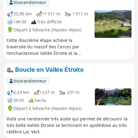
Visorandonneur
33,96 km
+1 511 m
-1 911 m
14h 00
Très difficile
Départ à Névache (Hautes-Alpes)
Cette douzième étape achève la
traversée du massif des Cerces par
l'enchanteresse Vallée Étroite et la
magnifique Vallée de la Clarée. Des
Granges de la Vallée Étroite, le GR®5
Boucle en Vallée Étroite
s'élève au Sud-Ouest, passe le joli petit
Lac Chavillon et parvient au Col des
Visorandonneur
Thures. La descente s'amorce
doucement vers la Cabane des Thures,
8,33 km
+237 m
-237 m
puis devient plus pentue dans la Combe
3h 05
Facile
des Thures, où l'on peut admirer des
Départ à Névache (Hautes-Alpes)
Cheminées de Fée. Il rejoint le hameau
du Roubion, franchit la Clarée au pont
Voilà une randonnée très aisée qui permet de découvrir la
des Armands et traverse le petit bourg
très belle Vallée Étroite se terminant en apothéose au très
de Plampinet pour grimper la gorge du
célèbre Lac Vert.
Torrent des Acles, et par le vallon de