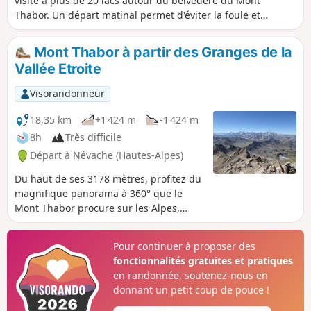
visite à plus de 20 lacs autour du belvédère du Mont
Thabor. Un départ matinal permet d'éviter la foule et
profiter des multiples levers de soleil derrière les sommets.
Une petite partie de la randonnée s'effectue à vue, hors
Mont Thabor à partir des Granges de la
sentier, mais l'orientation est facile.
Vallée Etroite
Visorandonneur
18,35 km
+1 424 m
-1 424 m
8h
Très difficile
Départ à Névache (Hautes-Alpes)
Du haut de ses 3178 mètres, profitez du
magnifique panorama à 360° que le
Mont Thabor procure sur les Alpes,
ainsi que sa petite chapelle Notre-Dame
des-Sept-Douleurs.
Pour continuer à proposer des
fonctionnalités gratuites et pratiques
en randonnée, soutenez-nous en
donnant un petit coup de pouce !