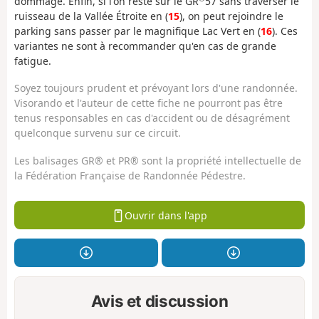
dommage. Enfin, si l'on reste sur le GR
57 sans traverser le
ruisseau de la Vallée Étroite en (
15
), on peut rejoindre le
parking sans passer par le magnifique Lac Vert en (
16
). Ces
variantes ne sont à recommander qu'en cas de grande
fatigue.
Soyez toujours prudent et prévoyant lors d'une randonnée.
Visorando et l'auteur de cette fiche ne pourront pas être
tenus responsables en cas d'accident ou de désagrément
quelconque survenu sur ce circuit.
Les balisages GR® et PR® sont la propriété intellectuelle de
la Fédération Française de Randonnée Pédestre.
Ouvrir dans l'app
Avis et discussion