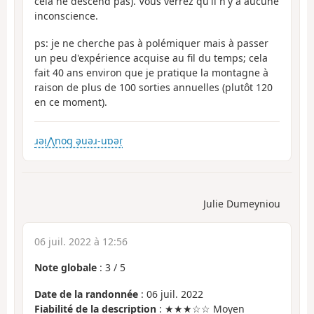
cela ne descend pas). Vous verrez qu'il n'y a aucune
inconscience.
ps: je ne cherche pas à polémiquer mais à passer
un peu d'expérience acquise au fil du temps; cela
fait 40 ans environ que je pratique la montagne à
raison de plus de 100 sorties annuelles (plutôt 120
en ce moment).
ɹəı̣⋀noq ə̗uəɹ-uɒəɾ̣
Julie Dumeyniou
06 juil. 2022 à 12:56
Note globale
:
3
/
5
Date de la randonnée
: 06 juil. 2022
Fiabilité de la description
: ★★★☆☆ Moyen