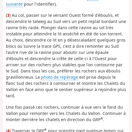
suivante
pour l'identifier).
(
3
) Au col, passer sur le versant Ouest formé d'éboulis, et
descendre le talweg au Sud vers un petit replat bordant une
ravine très raide. Plonger dans cette ravine au sol très
instable pour atteindre le lit asséché en été de son torrent.
Au choix, descendre ce lit en y désescaladant quelques gros
blocs ou suivre la trace GPS, c'est à dire remonter au Sud
l'autre rive de la ravine pour aboutir sur une épaule
d'éboulis et descendre la crête de celle-ci à l'Ouest pour
arriver sur des rochers plus stables que l'on contourne par
le Sud. Dans tous les cas, préférer les rochers aux éboulis
gravillonneux. La
photo de repérage
est prise depuis le
flanc Sud des rochers à contourner et montre les Chalets du
Vallon en face ainsi que le sentier supérieur à rejoindre plus
tard.
Une fois passé ces rochers, continuer à vue vers le fond du
Vallon pour remonter vers les Chalets du Vallon. Continuer à
®
monter derrière les chalets en direction du GRP
.
®
(
4
) Traverser le GRP
pour prendre pied quelque temps sur