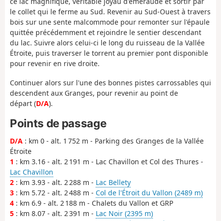
ce lac magnifique, véritable joyau d'émeraude et sortir par
le collet qui le ferme au Sud. Revenir au Sud-Ouest à travers
bois sur une sente malcommode pour remonter sur l'épaule
quittée précédemment et rejoindre le sentier descendant
du lac. Suivre alors celui-ci le long du ruisseau de la Vallée
Étroite, puis traverser le torrent au premier pont disponible
pour revenir en rive droite.
Continuer alors sur l'une des bonnes pistes carrossables qui
descendent aux Granges, pour revenir au point de
départ (
D/A
).
Points de passage
D/A
: km 0 - alt. 1 752 m - Parking des Granges de la Vallée
Étroite
1
: km 3.16 - alt. 2 191 m - Lac Chavillon et Col des Thures -
Lac Chavillon
2
: km 3.93 - alt. 2 288 m -
Lac Bellety
3
: km 5.72 - alt. 2 488 m -
Col de l'Étroit du Vallon (2489 m)
4
: km 6.9 - alt. 2 188 m - Chalets du Vallon et GRP
5
: km 8.07 - alt. 2 391 m -
Lac Noir (2395 m)