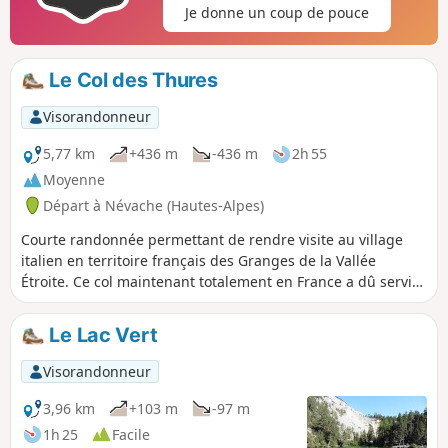
Je donne un coup de pouce
Le Col des Thures
Visorandonneur
5,77 km
+436 m
-436 m
2h 55
Moyenne
Départ à Névache (Hautes-Alpes)
Courte randonnée permettant de rendre visite au village
italien en territoire français des Granges de la Vallée
Étroite. Ce col maintenant totalement en France a dû servir
de grand lieu de contrebande lorsque la Vallée Étroite était
italienne.
Le Lac Vert
Visorandonneur
3,96 km
+103 m
-97 m
1h 25
Facile