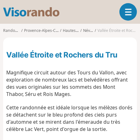
V
O
i
u
s
v
o
Randonnées
Provence-Alpes-Côte d'Azur
Hautes-Alpes
Névache
Vallée Étroite et Rochers du Tru
r
r
i
a
r
n
Vallée Étroite et Rochers du Tru
l
d
a
o
n
Magnifique circuit autour des Tours du Vallon, avec
a
exploration de nombreux lacs et belvédères offrant
v
des vues originales sur les sommets des Mont
i
g
Thabor, Séru et Rois Mages.
a
t
Cette randonnée est idéale lorsque les mélèzes dorés
i
se détachent sur le bleu profond des ciels purs
o
d'automne et se mirent dans l'émeraude du très
n
célèbre Lac Vert, point d'orgue de la sortie.