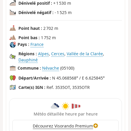
Dénivelé positif :
+ 1 530 m
Dénivelé négatif :
- 1 525 m
Point haut :
2 702 m
Point bas :
1 752 m
Pays :
France
Régions :
Alpes
,
Cerces
,
Vallée de la Clarée
,
Dauphiné
Commune :
Névache
(05100)
Départ/Arrivée :
N 45.068568° / E 6.625845°
Carte(s) IGN :
Ref. 3535OT, 3535OTR
Météo détaillée heure par heure
Découvrez Visorando Premium