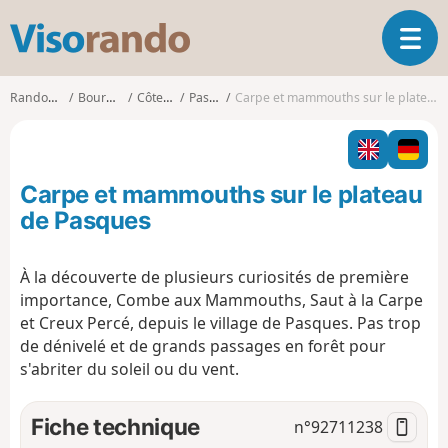
V
O
i
u
s
v
o
Randonnées
Bourgogne
Côte-d'Or
Pasques
Carpe et mammouths sur le plateau de Pasques
r
r
i
a
r
n
l
d
Carpe et mammouths sur le plateau
a
o
n
de Pasques
a
v
À la découverte de plusieurs curiosités de première
i
importance, Combe aux Mammouths, Saut à la Carpe
g
a
et Creux Percé, depuis le village de Pasques. Pas trop
t
de dénivelé et de grands passages en forêt pour
i
s'abriter du soleil ou du vent.
o
n
Fiche technique
n°
92711238