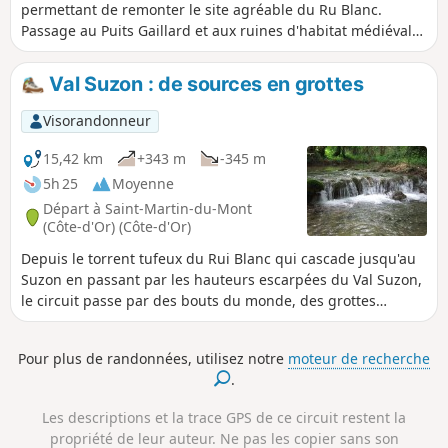
permettant de remonter le site agréable du Ru Blanc.
Passage au Puits Gaillard et aux ruines d'habitat médiéval
avant de descendre la Combe d'Été pour retrouver
l'ancienne voie du tacot.
Val Suzon : de sources en grottes
Visorandonneur
15,42 km
+343 m
-345 m
5h 25
Moyenne
Départ à Saint-Martin-du-Mont
(Côte-d'Or) (Côte-d'Or)
Depuis le torrent tufeux du Rui Blanc qui cascade jusqu'au
Suzon en passant par les hauteurs escarpées du Val Suzon,
le circuit passe par des bouts du monde, des grottes
perchées et escalade, à travers les buis, le bord de plateaux
avant de découvrir un aven, curiosité géologique unique
Pour plus de randonnées, utilisez notre
moteur de recherche
dans cette région.
.
Les descriptions et la trace GPS de ce circuit restent la
propriété de leur auteur. Ne pas les copier sans son