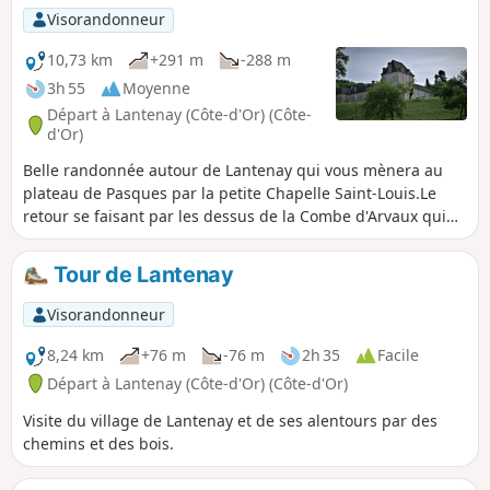
Visorandonneur
10,73 km
+291 m
-288 m
3h 55
Moyenne
Départ à Lantenay (Côte-d'Or) (Côte-
d'Or)
Belle randonnée autour de Lantenay qui vous mènera au
plateau de Pasques par la petite Chapelle Saint-Louis.Le
retour se faisant par les dessus de la Combe d'Arvaux qui
vous ouvrira ses panoramas sur la vallée de l'Ouche.
Tour de Lantenay
Visorandonneur
8,24 km
+76 m
-76 m
2h 35
Facile
Départ à Lantenay (Côte-d'Or) (Côte-d'Or)
Visite du village de Lantenay et de ses alentours par des
chemins et des bois.