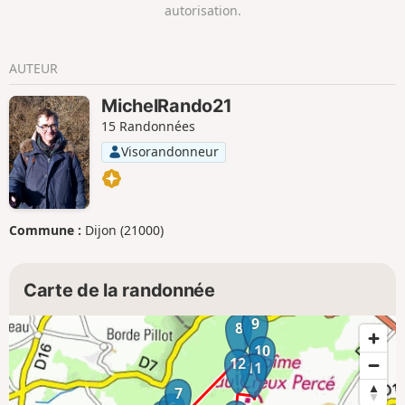
autorisation.
AUTEUR
MichelRando21
15 Randonnées
Visorandonneur
Commune :
Dijon (21000)
Carte de la randonnée
9
8
10
12
11
7