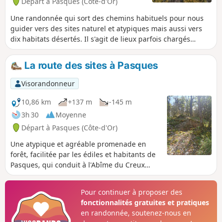
Départ à Pasques (Côte-d'Or)
Une randonnée qui sort des chemins habituels pour nous
guider vers des sites naturel et atypiques mais aussi vers
dix habitats désertés. Il s'agit de lieux parfois chargés
d'histoire qui datent du Haut Moyen-Age ou encore du XIe
au XIVe siècle. Cette randonnée n'aurait jamais vu le jour
La route des sites à Pasques
sans l'aimable autorisation et participation des édiles et des
membres de la section archéologique du Foyer Rural de
Visorandonneur
Pasques qui ont œuvré durant huit années pour mettre en
valeur les sites décrits.
10,86 km
+137 m
-145 m
3h 30
Moyenne
Départ à Pasques (Côte-d'Or)
Une atypique et agréable promenade en
forêt, facilitée par les édiles et habitants de
Pasques, qui conduit à l'Abîme du Creux
Percé, au Poste du Président, mais aussi à la
découverte de quelques habitats désertés
Pour continuer à proposer des
disséminés çà et là ; lieux parfois chargés
fonctionnalités gratuites et pratiques
d'histoire qui datent du Haut Moyen-Âge ou
en randonnée, soutenez-nous en
encore du XIe au XIVe siècle.