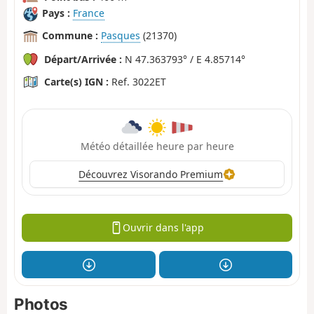
Pays :
France
Commune :
Pasques
(21370)
Départ/Arrivée :
N 47.363793° / E 4.85714°
Carte(s) IGN :
Ref. 3022ET
Météo détaillée heure par heure
Découvrez Visorando Premium
Ouvrir dans l'app
Photos