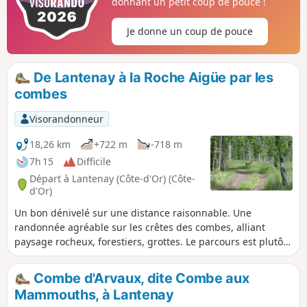
donnant un petit coup de pouce !
Je donne un coup de pouce
De Lantenay à la Roche Aigüe par les
combes
Visorandonneur
18,26 km
+722 m
-718 m
7h 15
Difficile
Départ à Lantenay (Côte-d'Or) (Côte-
d'Or)
Un bon dénivelé sur une distance raisonnable. Une
randonnée agréable sur les crêtes des combes, alliant
paysage rocheux, forestiers, grottes. Le parcours est plutôt
ombragé, idéal à la belle saison.
Combe d'Arvaux, dite Combe aux
Mammouths, à Lantenay