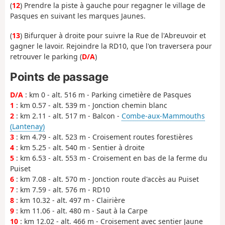
(
12
) Prendre la piste à gauche pour regagner le village de
Pasques en suivant les marques Jaunes.
(
13
) Bifurquer à droite pour suivre la Rue de l'Abreuvoir et
gagner le lavoir. Rejoindre la RD10, que l'on traversera pour
retrouver le parking (
D/A
)
Points de passage
D/A
: km 0 - alt. 516 m - Parking cimetière de Pasques
1
: km 0.57 - alt. 539 m - Jonction chemin blanc
2
: km 2.11 - alt. 517 m - Balcon -
Combe-aux-Mammouths
(Lantenay)
3
: km 4.79 - alt. 523 m - Croisement routes forestières
4
: km 5.25 - alt. 540 m - Sentier à droite
5
: km 6.53 - alt. 553 m - Croisement en bas de la ferme du
Puiset
6
: km 7.08 - alt. 570 m - Jonction route d'accès au Puiset
7
: km 7.59 - alt. 576 m - RD10
8
: km 10.32 - alt. 497 m - Clairière
9
: km 11.06 - alt. 480 m - Saut à la Carpe
10
: km 12.02 - alt. 466 m - Croisement avec sentier Jaune