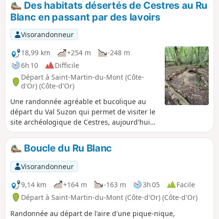
Des habitats désertés de Cestres au Ru
Blanc en passant par des lavoirs
Visorandonneur
18,99 km
+254 m
-248 m
6h 10
Difficile
Départ à Saint-Martin-du-Mont (Côte-
d'Or) (Côte-d'Or)
Une randonnée agréable et bucolique au
départ du Val Suzon qui permet de visiter le
site archéologique de Cestres, aujourd'hui
habitats désertés, y compris le Puits
Gaillard. Elle nous conduit ensuite d'un
Boucle du Ru Blanc
lavoir à un autre entre Cestres, Froideville et
les Bordes Bricard avant de redescendre le
Visorandonneur
GR®®2 pour y retrouver la résurgence du
Ru Blanc.
9,14 km
+164 m
-163 m
3h 05
Facile
Départ à Saint-Martin-du-Mont (Côte-d'Or) (Côte-d'Or)
Randonnée au départ de l'aire d'une pique-nique,