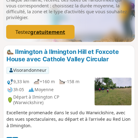
vous correspondent : choisissez la durée moyenne, la
difficulté, la zone et le type d’activités que vous souhaitez
privilégier.
Testez
gratuitement
Ilmington à Ilmington Hill et Foxcote
House avec Cathole Valley Circular
Visorandonneur
9,33 km
+160 m
-158 m
3h 05
Moyenne
Départ à Ilmington CP
(Warwickshire)
Excellente promenade dans le sud du Warwickshire, avec
des vues spectaculaires, au départ et à l'arrivée au Red Lion
à Ilmington.