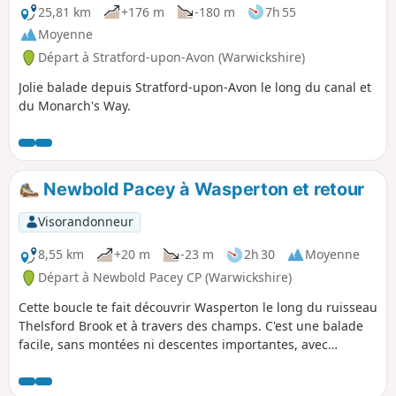
25,81 km
+176 m
-180 m
7h 55
Moyenne
Départ à Stratford-upon-Avon (Warwickshire)
Jolie balade depuis Stratford-upon-Avon le long du canal et
du Monarch's Way.
Newbold Pacey à Wasperton et retour
Visorandonneur
8,55 km
+20 m
-23 m
2h 30
Moyenne
Départ à Newbold Pacey CP (Warwickshire)
Cette boucle te fait découvrir Wasperton le long du ruisseau
Thelsford Brook et à travers des champs. C'est une balade
facile, sans montées ni descentes importantes, avec
seulement quelques échaliers/barrières à franchir.