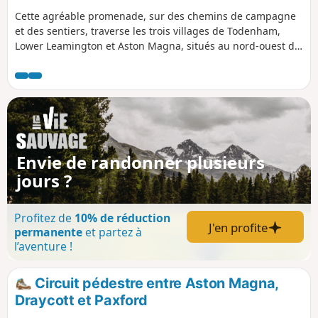
Cette agréable promenade, sur des chemins de campagne
et des sentiers, traverse les trois villages de Todenham,
Lower Leamington et Aston Magna, situés au nord-ouest de
Morton in the Marsh et au sud-ouest de Shipston, et offre
de nombreux points d'intérêt.
Envie de randonner plusieurs
jours ?
Profitez de
10% de réduction
J'en profite
permanente
et partez à
l’aventure !
Circuit pédestre entre Aston Magna,
Draycott et Paxford