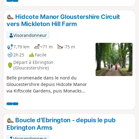
Hidcote Manor Gloustershire Circuit
vers Mickleton Hill Farm
Visorandonneur
7,79 km
+71 m
-75 m
2h 25
Facile
Départ à Ebrington
(Gloucestershire)
Belle promenade dans le nord du
Gloucestershire depuis Hidcote Manor
via Kiftscote Gardens, puis Monacks
Way, en passant par Mickleton Hill Farm
et en revenant par Diamond Way à
travers Hidcote Boyce et Hidcote Manor.
On peut parfois apercevoir des
Boucle d'Ebrington - depuis le pub
chevreuils.
Ebrington Arms
Visorandonneur