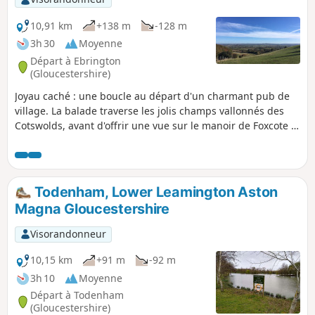
10,91 km
+138 m
-128 m
3h 30
Moyenne
Départ à Ebrington
(Gloucestershire)
Joyau caché : une boucle au départ d'un charmant pub de
village. La balade traverse les jolis champs vallonnés des
Cotswolds, avant d'offrir une vue sur le manoir de Foxcote et
de longer le sommet de l'escarpement des Cotswolds, avec
des vues à couper le souffle vers le nord, jusqu'à
Birmingham et Coventry. Descendez jusqu'à la jolie
propriété du National Trust à Hidcote pour prendre un thé
Todenham, Lower Leamington Aston
et une part de gâteau, avant de revenir à travers champs et
Magna Gloucestershire
hameaux pour vous asseoir près du feu du pub avec une
pinte bien méritée.
Visorandonneur
10,15 km
+91 m
-92 m
3h 10
Moyenne
Départ à Todenham
(Gloucestershire)