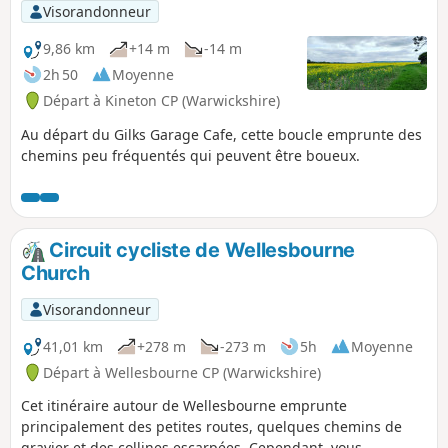
Visorandonneur
9,86 km
+14 m
-14 m
2h 50
Moyenne
Départ à Kineton CP (Warwickshire)
Au départ du Gilks Garage Cafe, cette boucle emprunte des
chemins peu fréquentés qui peuvent être boueux.
Circuit cycliste de Wellesbourne
Church
Visorandonneur
41,01 km
+278 m
-273 m
5h
Moyenne
Départ à Wellesbourne CP (Warwickshire)
Cet itinéraire autour de Wellesbourne emprunte
principalement des petites routes, quelques chemins de
gravier et des collines escarpées. Cependant, vous