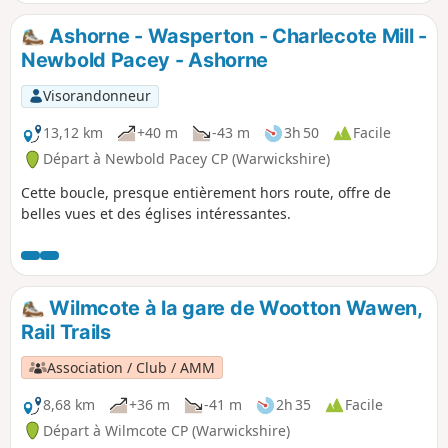
Ashorne - Wasperton - Charlecote Mill -
Newbold Pacey - Ashorne
Visorandonneur
13,12 km
+40 m
-43 m
3h 50
Facile
Départ à Newbold Pacey CP (Warwickshire)
Cette boucle, presque entièrement hors route, offre de
belles vues et des églises intéressantes.
Wilmcote à la gare de Wootton Wawen,
Rail Trails
Association / Club / AMM
8,68 km
+36 m
-41 m
2h 35
Facile
Départ à Wilmcote CP (Warwickshire)