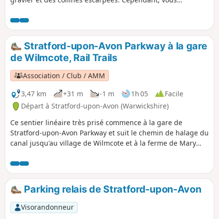
profiterez de belles vues.
Stratford-upon-Avon Parkway à la gare
de Wilmcote, Rail Trails
Association / Club / AMM
3,47 km
+31 m
-1 m
1h 05
Facile
Départ à Stratford-upon-Avon (Warwickshire)
Ce sentier linéaire très prisé commence à la gare de
Stratford-upon-Avon Parkway et suit le chemin de halage du
canal jusqu'au village de Wilmcote et à la ferme de Mary
Arden. Promenez-vous tranquillement le long des berges
du canal de Stratford-upon-Avon jusqu'à Wilmcote, la
maison familiale de la mère de Shakespeare.
Parking relais de Stratford-upon-Avon
Visorandonneur