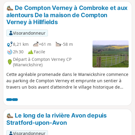
champs et les sentiers.
De Compton Verney à Combroke et aux
alentours De la maison de Compton
Verney à Hillfields
Visorandonneur
8,21 km
+61 m
-58 m
2h 30
Facile
Départ à Compton Verney CP
(Warwickshire)
Cette agréable promenade dans le Warwickshire commence
au parking de Compton Verney et emprunte un sentier à
travers un bois avant d'atteindre le village historique de
Combrook. Elle suit ensuite un itinéraire pittoresque qui
passe par les bassins de Compton, puis contourne Compton
Verney House en passant par Home Farm. Au carrefour,
continuez tout droit vers Lighthorne avant de revenir à
Le long de la rivière Avon depuis
Compton Verney.
Stratford-upon-Avon
Visorandonneur