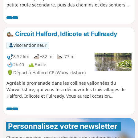
petite route secondaire, puis des chemins et des sentiers
pour rejoindre Compton Scorpion Manor. Continuez sur des
chemins de campagne depuis le point culminant jusqu'à
Stretton on Fosse. Ce village situé près de la voie romaine
Fosse Way a une histoire intéressante. Revenez à
Circuit Halford, Idlicote et Fullready
Darlingscott par des chemins de campagne et des routes
secondaires. La promenade peut commencer près du
Visorandonneur
repère 7, au pub The Plough, où l'on mange bien.
8,52 km
+82 m
-77 m
2h 40
Facile
Départ à Halford CP (Warwickshire)
Agréable promenade dans les collines vallonnées du
Warwickshire, qui vous fera découvrir les trois villages de
Halford, Idlicote et Fulready. Vous aurez l'occasion
d'observer une faune variée et, entre Halford et Idlicote,
vous apercevrez peut-être des chameaux.
Personnalisez votre newsletter 
Chaque semaine, recevez des idées de randonnées qui