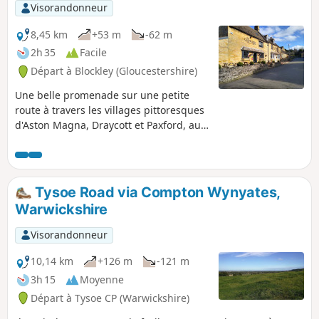
Visorandonneur
8,45 km
+53 m
-62 m
2h 35
Facile
Départ à Blockley (Gloucestershire)
Une belle promenade sur une petite
route à travers les villages pittoresques
d'Aston Magna, Draycott et Paxford, au
nord des Cotswolds, dans le
Gloucestershire. Il est recommandé de
commencer à Aston Magna GL56 9RG,
en veillant à ne pas gêner les entrées
Tysoe Road via Compton Wynyates,
de garage.
Warwickshire
Visorandonneur
10,14 km
+126 m
-121 m
3h 15
Moyenne
Départ à Tysoe CP (Warwickshire)