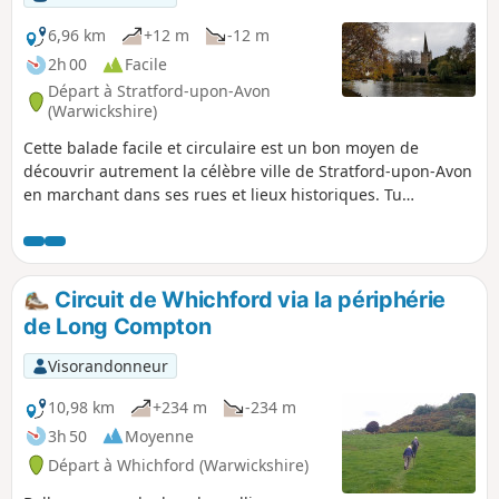
6,96 km
+12 m
-12 m
2h 00
Facile
Départ à Stratford-upon-Avon
(Warwickshire)
Cette balade facile et circulaire est un bon moyen de
découvrir autrement la célèbre ville de Stratford-upon-Avon
en marchant dans ses rues et lieux historiques. Tu
emprunteras ensuite de jolis chemins le long des berges de
la rivière Avon, notamment le Shakespeare's Avon Way.
Circuit de Whichford via la périphérie
de Long Compton
Visorandonneur
10,98 km
+234 m
-234 m
3h 50
Moyenne
Départ à Whichford (Warwickshire)