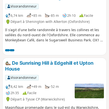
Visorandonneur
6,74 km
+85 m
-85 m
2h 10
Facile
Départ à Shenington with Alkerton (Oxfordshire)
Il s'agit d'une belle randonnée à travers les collines et les
vallées du nord-ouest de l'Oxfordshire. Elle commence au
Monkeybean Café, dans le Sugarswell Business Park. OX1 5
6HW . La randonnée suit le Macmillan Way et descend vers
Alkerton avant de remonter vers Shenington, puis de
revenir au Sugarswell Business Park.
De Sunrising Hill à Edgehill et Upton
House
Visorandonneur
8,42 km
+49 m
-52 m
2h 35
Facile
Départ à Tysoe CP (Warwickshire)
Magnifique promenade dans le sud-est du Warwickshire,