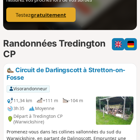
p
Testez
gratuitement
Randonnées Tredington
CP
Circuit de Darlingscott à Stretton-on-
Fosse
Visorandonneur
11,34 km
+111 m
-104 m
3h 35
Moyenne
Départ à Tredington CP
(Warwickshire)
Promenez-vous dans les collines vallonnées du sud du
Warwickshire, en partant de Dalingscott. Empruntez une