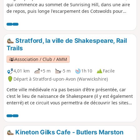
qui commence au sommet de Sunrising Hill, dans une aire
de repos, puis longe l'escarpement des Cotswolds pour
atteindre Edgehill. En direction du sud, l'itinéraire rejoint
finalement le parking de Upton House NT. Le retour se fait à
travers champs, puis le long de l'escarpement, avec une vue
imprenable, pour revenir à l'aire de repos.
Stratford, la ville de Shakespeare, Rail
Trails
Association / Club / AMM
4,01 km
+5 m
-5 m
1h 10
Facile
Départ à Stratford-upon-Avon (Warwickshire)
Cette ville médiévale n'a pas besoin d'être présentée, car
c'est le lieu de naissance de Shakespeare (il y est également
enterré) et ce circuit vous permettra de découvrir les sites
clés liés au dramaturge le plus célèbre d'Angleterre. Suivez
les traces du barde lui-même lors d'une balade facile pour
explorer tout ce qui touche à Shakespeare à Stratford-upon-
Avon.
Kineton Gilks Cafe - Butlers Marston