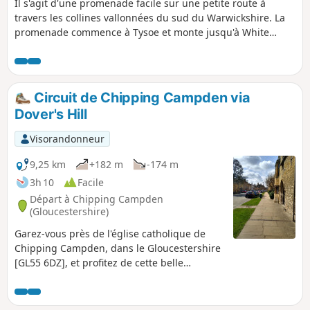
Il s'agit d'une promenade facile sur une petite route à
travers les collines vallonnées du sud du Warwickshire. La
promenade commence à Tysoe et monte jusqu'à White
House, d'où l'on a une vue splendide sur les collines
vallonnées, puis redescend en passant par le village
historique de Compton Wynyates avant de revenir à Tysoe.
Circuit de Chipping Campden via
Dover's Hill
Visorandonneur
9,25 km
+182 m
-174 m
3h 10
Facile
Départ à Chipping Campden
(Gloucestershire)
Garez-vous près de l'église catholique de
Chipping Campden, dans le Gloucestershire
[GL55 6DZ], et profitez de cette belle
promenade circulaire qui grimpe à Dovers
Hill et descend vers le nord avec des vues
imprenables, également dans les bois, les