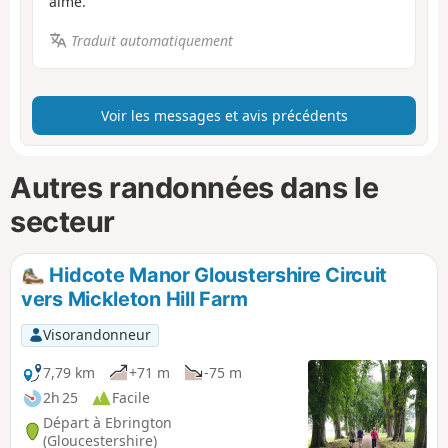
aimé.
Traduit automatiquement
Voir les messages et avis précédents
Autres randonnées dans le
secteur
Hidcote Manor Gloustershire Circuit
vers Mickleton Hill Farm
Visorandonneur
7,79 km
+71 m
-75 m
2h 25
Facile
Départ à Ebrington
(Gloucestershire)