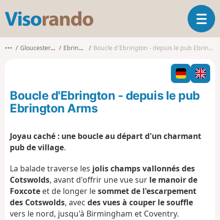
V
O
i
u
s
v
o
•••
Gloucestershire
Ebrington
Boucle d'Ebrington - depuis le pub Ebrington Arms
r
r
i
a
r
n
l
d
Boucle d'Ebrington - depuis le pub
a
o
n
Ebrington Arms
a
v
Joyau caché : une boucle au départ d'un charmant
i
pub de village
.
g
a
La balade traverse les
jolis champs vallonnés des
t
i
Cotswolds
, avant d'offrir une vue sur
le manoir de
o
Foxcote
et de longer le
sommet de l'escarpement
n
des Cotswolds
, avec
des vues à couper le souffle
vers le nord, jusqu'à Birmingham et Coventry.