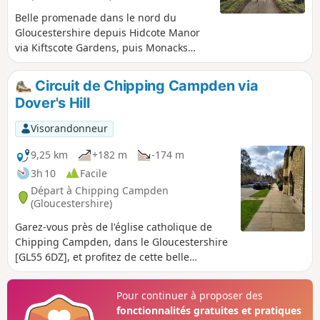
Belle promenade dans le nord du
Gloucestershire depuis Hidcote Manor
via Kiftscote Gardens, puis Monacks
Way, en passant par Mickleton Hill Farm
et en revenant par Diamond Way à
Circuit de Chipping Campden via
travers Hidcote Boyce et Hidcote Manor.
Dover's Hill
On peut parfois apercevoir des
chevreuils.
Visorandonneur
9,25 km
+182 m
-174 m
3h 10
Facile
Départ à Chipping Campden
(Gloucestershire)
Garez-vous près de l'église catholique de
Chipping Campden, dans le Gloucestershire
[GL55 6DZ], et profitez de cette belle
promenade circulaire qui grimpe à Dovers
Hill et descend vers le nord avec des vues
Pour continuer à proposer des
imprenables, également dans les bois, les
fonctionnalités gratuites et pratiques
champs et les sentiers.