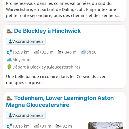
Promenez-vous dans les collines vallonnées du sud du
Warwickshire, en partant de Dalingscott. Empruntez une
petite route secondaire, puis des chemins et des sentiers
pour rejoindre Compton Scorpion Manor. Continuez sur des
chemins de campagne depuis le point culminant jusqu'à
De Blockley à Hinchwick
Stretton on Fosse. Ce village situé près de la voie romaine
Fosse Way a une histoire intéressante. Revenez à
Visorandonneur
Darlingscott par des chemins de campagne et des routes
secondaires. La promenade peut commencer près du
16,99 km
+333 m
-346 m
5h 50
repère 7, au pub The Plough, où l'on mange bien.
Moyenne
Départ à Blockley (Gloucestershire)
Une belle balade circulaire dans les Cotswolds avec
quelques surprises.
Todenham, Lower Leamington Aston
Magna Gloucestershire
Visorandonneur
10,15 km
+91 m
-92 m