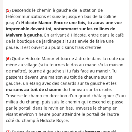
(
5
) Descends le chemin à gauche de la station de
télécommunications et suis-le jusqu'en bas de la colline
jusqu'à
Hidcote Manor
.
Encore une fois, tu auras une vue
imprenable devant toi, notamment sur les collines de
Malvern à gauche
. En arrivant à Hidcote, entre dans le café
de la boutique de jardinage si tu as envie de faire une
pause. Il est ouvert au public sans frais d'entrée.
(
6
) Quitte Hidcote Manor et tourne à droite dans la route qui
mène au village (si tu tournes le dos au manoir/à la maison
de maître), tourne à gauche si tu fais face au manoir. Tu
passeras devant une maison au toit de chaume sur ta
gauche, un étang avec des canards sur ta gauche et les
maisons au toit de chaume
du hameau sur ta droite.
Traverse le champ en direction d'un grand châtaignier (?) au
milieu du champ, puis suis le chemin qui descend et passe
par le portail dans le ravin en bas. Traverse le champ en
visant environ 1 heure pour atteindre le portail de l'autre
côté du champ à Hidcote Boyce.
(
7
) Sortez dans
un
autre charmant petit
hameau
appelé