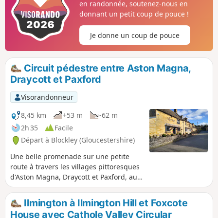
en randonnée, soutenez-nous en
donnant un petit coup de pouce !
Je donne un coup de pouce
Circuit pédestre entre Aston Magna,
Draycott et Paxford
Visorandonneur
8,45 km
+53 m
-62 m
2h 35
Facile
Départ à Blockley (Gloucestershire)
Une belle promenade sur une petite
route à travers les villages pittoresques
d'Aston Magna, Draycott et Paxford, au
nord des Cotswolds, dans le
Gloucestershire. Il est recommandé de
Ilmington à Ilmington Hill et Foxcote
commencer à Aston Magna GL56 9RG,
House avec Cathole Valley Circular
en veillant à ne pas gêner les entrées