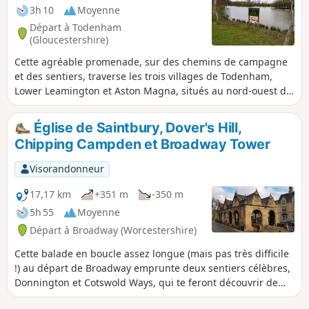
3h 10
Moyenne
Départ à Todenham
(Gloucestershire)
Cette agréable promenade, sur des chemins de campagne
et des sentiers, traverse les trois villages de Todenham,
Lower Leamington et Aston Magna, situés au nord-ouest de
Morton in the Marsh et au sud-ouest de Shipston, et offre
de nombreux points d'intérêt.
Église de Saintbury, Dover's Hill,
Chipping Campden et Broadway Tower
Visorandonneur
17,17 km
+351 m
-350 m
5h 55
Moyenne
Départ à Broadway (Worcestershire)
Cette balade en boucle assez longue (mais pas très difficile
!) au départ de Broadway emprunte deux sentiers célèbres,
Donnington et Cotswold Ways, qui te feront découvrir de
magnifiques villages, églises, points de vue et monuments