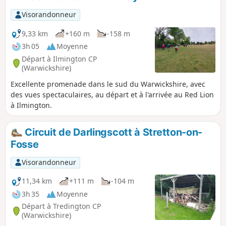
de garage.
Visorandonneur
9,33 km
+160 m
-158 m
3h 05
Moyenne
Départ à Ilmington CP
(Warwickshire)
Excellente promenade dans le sud du Warwickshire, avec
des vues spectaculaires, au départ et à l'arrivée au Red Lion
à Ilmington.
Circuit de Darlingscott à Stretton-on-
Fosse
Visorandonneur
11,34 km
+111 m
-104 m
3h 35
Moyenne
Départ à Tredington CP
(Warwickshire)