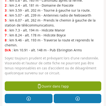
1
: km 0.8 - alt. 165 m - Continuez après la ferme.
2
: km 2.4 - alt. 181 m - Domaine de Foxcote
3
: km 3.59 - alt. 202 m - Tourne à gauche sur la route.
4
: km 5.07 - alt. 239 m - Antennes radio de Nebsworth
5
: km 6.07 - alt. 262 m - Prends le chemin à gauche de la
station de télécommunications.
6
: km 7.3 - alt. 194 m - Hidcote Manor
7
: km 8.24 - alt. 178 m - Hidcote Boyce
8
: km 9.46 - alt. 193 m - Traverse la route et reprends le
chemin.
D/A
: km 10.91 - alt. 148 m - Pub Ebrington Arms
Soyez toujours prudent et prévoyant lors d'une randonnée.
Visorando et l'auteur de cette fiche ne pourront pas être
tenus responsables en cas d'accident ou de désagrément
quelconque survenu sur ce circuit.
Ouvrir dans l'app