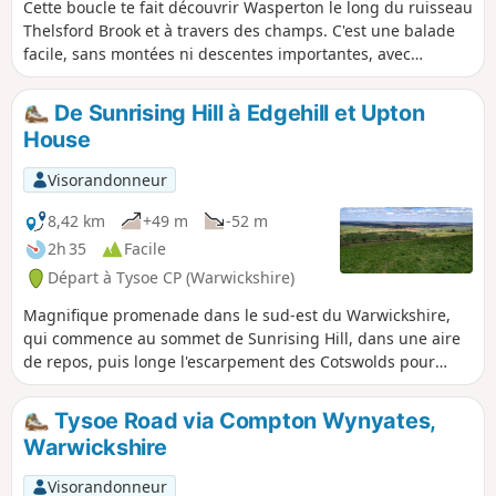
Cette boucle te fait découvrir Wasperton le long du ruisseau
Thelsford Brook et à travers des champs. C'est une balade
facile, sans montées ni descentes importantes, avec
seulement quelques échaliers/barrières à franchir.
De Sunrising Hill à Edgehill et Upton
House
Visorandonneur
8,42 km
+49 m
-52 m
2h 35
Facile
Départ à Tysoe CP (Warwickshire)
Magnifique promenade dans le sud-est du Warwickshire,
qui commence au sommet de Sunrising Hill, dans une aire
de repos, puis longe l'escarpement des Cotswolds pour
atteindre Edgehill. En direction du sud, l'itinéraire rejoint
finalement le parking de Upton House NT. Le retour se fait à
Tysoe Road via Compton Wynyates,
travers champs, puis le long de l'escarpement, avec une vue
Warwickshire
imprenable, pour revenir à l'aire de repos.
Visorandonneur