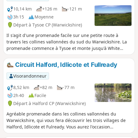
10,14 km
+126 m
-121 m
3h 15
Moyenne
Départ à Tysoe CP (Warwickshire)
Il s'agit d'une promenade facile sur une petite route à
travers les collines vallonnées du sud du Warwickshire. La
promenade commence à Tysoe et monte jusqu'à White
House, d'où l'on a une vue splendide sur les collines
vallonnées, puis redescend en passant par le village
Circuit Halford, Idlicote et Fullready
historique de Compton Wynyates avant de revenir à Tysoe.
Visorandonneur
8,52 km
+82 m
-77 m
2h 40
Facile
Départ à Halford CP (Warwickshire)
Agréable promenade dans les collines vallonnées du
Warwickshire, qui vous fera découvrir les trois villages de
Halford, Idlicote et Fulready. Vous aurez l'occasion
d'observer une faune variée et, entre Halford et Idlicote,