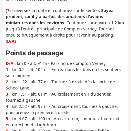
(
7
) Traversez la route et continuez sur le sentier.
Soyez
prudent, car il y a parfois des amateurs d'avions
miniatures dans les environs.
Continuez sur environ 1,2 km
jusqu'à l'entrée principale de Compton Verney. Tournez
ensuite brusquement à droite pour revenir au parking.
(
D/A
)
Points de passage
D/A
: km 0 - alt. 91 m - Parking de Compton Verney
1
: km 0.5 - alt. 104 m - Entrez dans les bois où les sentiers
se rejoignent.
2
: km 1.22 - alt. 77 m - Tournez à droite dès la sortie de
School Lane.
3
: km 1.51 - alt. 81 m - Au croisement en T du sentier,
tournez à gauche.
4
: km 2.52 - alt. 97 m - Au croisement, tournez à gauche,
puis prenez la première à droite.
5
: km 4.67 - alt. 100 m - Au carrefour, continuez tout droit
en direction de Lighthorn.
6
: km 5.41 - alt. 120 m - Tournez à droite dans l'allée.