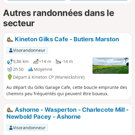
Autres randonnées dans le
secteur
Kineton Gilks Cafe - Butlers Marston
Visorandonneur
9,86 km
+14 m
-14 m
2h 50
Moyenne
Départ à Kineton CP (Warwickshire)
Au départ du Gilks Garage Cafe, cette boucle emprunte des
chemins peu fréquentés qui peuvent être boueux.
Ashorne - Wasperton - Charlecote Mill -
Newbold Pacey - Ashorne
Visorandonneur