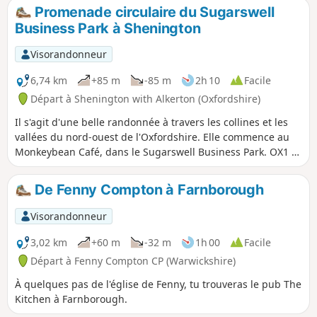
vous apercevrez peut-être des chameaux.
Promenade circulaire du Sugarswell
Business Park à Shenington
Visorandonneur
6,74 km
+85 m
-85 m
2h 10
Facile
Départ à Shenington with Alkerton (Oxfordshire)
Il s'agit d'une belle randonnée à travers les collines et les
vallées du nord-ouest de l'Oxfordshire. Elle commence au
Monkeybean Café, dans le Sugarswell Business Park. OX1 5
6HW . La randonnée suit le Macmillan Way et descend vers
Alkerton avant de remonter vers Shenington, puis de
De Fenny Compton à Farnborough
revenir au Sugarswell Business Park.
Visorandonneur
3,02 km
+60 m
-32 m
1h 00
Facile
Départ à Fenny Compton CP (Warwickshire)
À quelques pas de l'église de Fenny, tu trouveras le pub The
Kitchen à Farnborough.