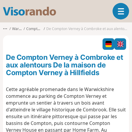
V
O
i
u
s
v
o
•••
Warwickshire
Compton Verney CP
De Compton Verney à Combroke et aux alentours De la maison de Compton Verney à Hillfields
r
r
i
a
r
n
l
d
De Compton Verney à Combroke et
a
o
n
aux alentours De la maison de
a
Compton Verney à Hillfields
v
i
g
Cette agréable promenade dans le Warwickshire
a
commence au parking de Compton Verney et
t
emprunte un sentier à travers un bois avant
i
d'atteindre le village historique de Combrook. Elle suit
o
ensuite un itinéraire pittoresque qui passe par les
n
bassins de Compton, puis contourne Compton
Verney House en passant par Home Farm. Au