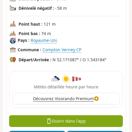
Dénivelé négatif :
- 58 m
Point haut :
121 m
Point bas :
74 m
Pays :
Royaume-Uni
Commune :
Compton Verney CP
Départ/Arrivée :
N 52.171087° / O 1.543184°
Météo détaillée heure par heure
Découvrez Visorando Premium
Ouvrir dans l'app