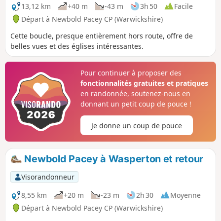
13,12 km
+40 m
-43 m
3h 50
Facile
Départ à Newbold Pacey CP (Warwickshire)
Cette boucle, presque entièrement hors route, offre de
belles vues et des églises intéressantes.
Pour continuer à proposer des
fonctionnalités gratuites et pratiques
en randonnée, soutenez-nous en
donnant un petit coup de pouce !
Je donne un coup de pouce
Newbold Pacey à Wasperton et retour
Visorandonneur
8,55 km
+20 m
-23 m
2h 30
Moyenne
Départ à Newbold Pacey CP (Warwickshire)