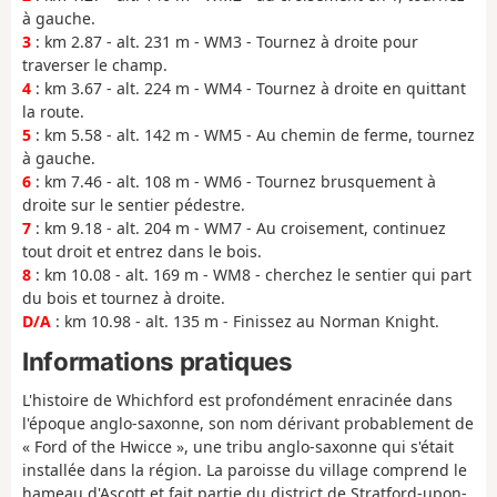
à gauche.
3
: km 2.87 - alt. 231 m - WM3 - Tournez à droite pour
traverser le champ.
4
: km 3.67 - alt. 224 m - WM4 - Tournez à droite en quittant
la route.
5
: km 5.58 - alt. 142 m - WM5 - Au chemin de ferme, tournez
à gauche.
6
: km 7.46 - alt. 108 m - WM6 - Tournez brusquement à
droite sur le sentier pédestre.
7
: km 9.18 - alt. 204 m - WM7 - Au croisement, continuez
tout droit et entrez dans le bois.
8
: km 10.08 - alt. 169 m - WM8 - cherchez le sentier qui part
du bois et tournez à droite.
D/A
: km 10.98 - alt. 135 m - Finissez au Norman Knight.
Informations pratiques
L'histoire de Whichford est profondément enracinée dans
l'époque anglo-saxonne, son nom dérivant probablement de
« Ford of the Hwicce », une tribu anglo-saxonne qui s'était
installée dans la région. La paroisse du village comprend le
hameau d'Ascott et fait partie du district de Stratford-upon-