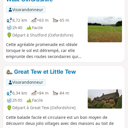
Visorandonneur
8,72 km
+63 m
-65 m
2h 40
Facile
Départ à Shutford (Oxfordshire)
Cette agréable promenade est idéale
lorsque le sol est détrempé, car elle
emprunte des routes secondaires qui
partent de Shutford et traversent
Balscote. Elle offre un beau point de vue
Great Tew et Little Tew
sur des étangs où vivent de nombreux
oiseaux, juste avant de traverser l'A422
Visorandonneur
Stratford Road et de revenir à Shutford
via Five Ways.
6,34 km
+84 m
-84 m
2h 05
Facile
Départ à Great Tew (Oxfordshire)
Cette balade facile et circulaire est un bon moyen de
découvrir deux jolis villages avec des maisons au toit de