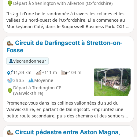
Départ à Shenington with Alkerton (Oxfordshire)
Il s'agit d'une belle randonnée à travers les collines et les
vallées du nord-ouest de l'Oxfordshire. Elle commence au
Monkeybean Café, dans le Sugarswell Business Park. OX1 5
6HW . La randonnée suit le Macmillan Way et descend vers
Alkerton avant de remonter vers Shenington, puis de
Circuit de Darlingscott à Stretton-on-
revenir au Sugarswell Business Park.
Fosse
Visorandonneur
11,34 km
+111 m
-104 m
3h 35
Moyenne
Départ à Tredington CP
(Warwickshire)
Promenez-vous dans les collines vallonnées du sud du
Warwickshire, en partant de Dalingscott. Empruntez une
petite route secondaire, puis des chemins et des sentiers
pour rejoindre Compton Scorpion Manor. Continuez sur des
chemins de campagne depuis le point culminant jusqu'à
Circuit pédestre entre Aston Magna,
Stretton on Fosse. Ce village situé près de la voie romaine