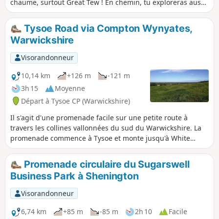
chaume, surtout Great Tew ! En chemin, tu exploreras aussi
la campagne tranquille et tu profiteras de belles églises et
d'un magnifique séquoia géant !
Tysoe Road via Compton Wynyates,
Warwickshire
Visorandonneur
10,14 km
+126 m
-121 m
3h 15
Moyenne
Départ à Tysoe CP (Warwickshire)
Il s'agit d'une promenade facile sur une petite route à
travers les collines vallonnées du sud du Warwickshire. La
promenade commence à Tysoe et monte jusqu'à White
House, d'où l'on a une vue splendide sur les collines
vallonnées, puis redescend en passant par le village
Promenade circulaire du Sugarswell
historique de Compton Wynyates avant de revenir à Tysoe.
Business Park à Shenington
Visorandonneur
6,74 km
+85 m
-85 m
2h 10
Facile