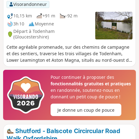
Banbury à Stratford-upon-Avon, puis
Visorandonneur
contournera le village de Tadmarton,
avant de franchir une ou deux collines
10,15 km
+91 m
-92 m
pour revenir à Swalcliffe.
3h 10
Moyenne
Départ à Todenham
(Gloucestershire)
Cette agréable promenade, sur des chemins de campagne
et des sentiers, traverse les trois villages de Todenham,
Lower Leamington et Aston Magna, situés au nord-ouest de
Morton in the Marsh et au sud-ouest de Shipston, et offre
de nombreux points d'intérêt.
Pour continuer à proposer des
fonctionnalités gratuites et pratiques
en randonnée, soutenez-nous en
donnant un petit coup de pouce !
Je donne un coup de pouce
Shutford - Balscote Circircular Road
Walk Oxfordshire