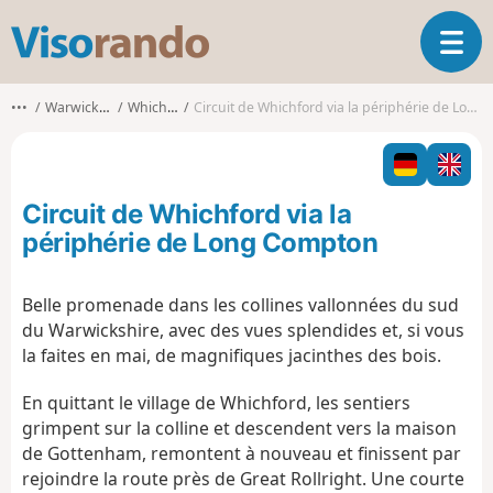
V
O
i
u
s
v
o
•••
Warwickshire
Whichford
Circuit de Whichford via la périphérie de Long Compton
r
r
i
a
r
n
l
d
Circuit de Whichford via la
a
o
n
périphérie de Long Compton
a
v
Belle promenade dans les collines vallonnées du sud
i
du Warwickshire, avec des vues splendides et, si vous
g
a
la faites en mai, de magnifiques jacinthes des bois.
t
i
En quittant le village de Whichford, les sentiers
o
grimpent sur la colline et descendent vers la maison
n
de Gottenham, remontent à nouveau et finissent par
rejoindre la route près de Great Rollright. Une courte