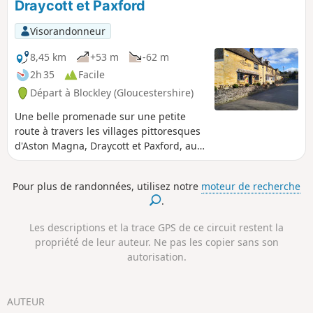
Draycott et Paxford
Fosse Way a une histoire intéressante. Revenez à
Darlingscott par des chemins de campagne et des routes
Visorandonneur
secondaires. La promenade peut commencer près du
repère 7, au pub The Plough, où l'on mange bien.
8,45 km
+53 m
-62 m
2h 35
Facile
Départ à Blockley (Gloucestershire)
Une belle promenade sur une petite
route à travers les villages pittoresques
d'Aston Magna, Draycott et Paxford, au
nord des Cotswolds, dans le
Gloucestershire. Il est recommandé de
Pour plus de randonnées, utilisez notre
moteur de recherche
commencer à Aston Magna GL56 9RG,
.
en veillant à ne pas gêner les entrées
de garage.
Les descriptions et la trace GPS de ce circuit restent la
propriété de leur auteur. Ne pas les copier sans son
autorisation.
AUTEUR