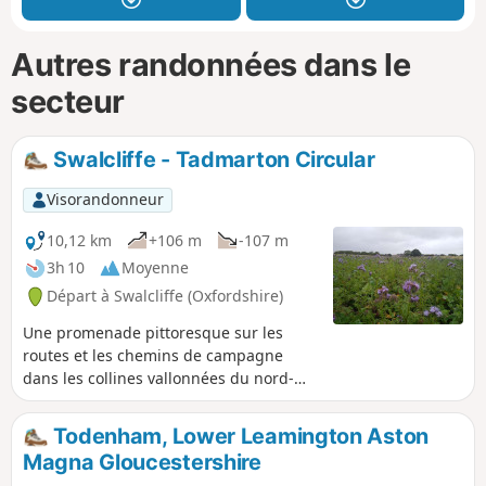
Autres randonnées dans le
secteur
Swalcliffe - Tadmarton Circular
Visorandonneur
10,12 km
+106 m
-107 m
3h 10
Moyenne
Départ à Swalcliffe (Oxfordshire)
Une promenade pittoresque sur les
routes et les chemins de campagne
dans les collines vallonnées du nord-
ouest de l'Oxfordshire, qui vous fera
découvrir le village intéressant de
Todenham, Lower Leamington Aston
Swalcliffe, le fort de l'âge de fer près de
Magna Gloucestershire
la voie romaine qui reliait autrefois