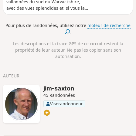
vallonnées du sud du Warwickshire,
avec des vues splendides et, si vous la
faites en mai, de magnifiques jacinthes
des bois. En quittant le village de
Pour plus de randonnées, utilisez notre
moteur de recherche
Whichford, les sentiers grimpent sur la
.
colline et descendent vers la maison de
Gottenham, remontent à nouveau et
Les descriptions et la trace GPS de ce circuit restent la
finissent par rejoindre la route près de
propriété de leur auteur. Ne pas les copier sans son
Great Rollright. Une courte section de
autorisation.
route avant les sentiers et les chemins
avec vue sur les Cotswolds vallonnés
vous mènent au village de Long
AUTEUR
Compton. Le retour se fait par une
montée et une fantastique forêt de
jim-saxton
jacinthes des bois avant de rejoindre la
45 Randonnées
route qui ramène au centre de
Whichford et à votre voiture garée.
Visorandonneur