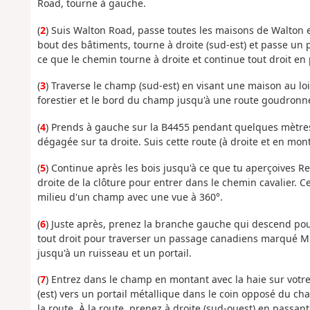
Road, tourne à gauche.
(
2
) Suis Walton Road, passe toutes les maisons de Walton e
bout des bâtiments, tourne à droite (sud-est) et passe un 
ce que le chemin tourne à droite et continue tout droit en 
(
3
) Traverse le champ (sud-est) en visant une maison au lo
forestier et le bord du champ jusqu'à une route goudronn
(
4
) Prends à gauche sur la B4455 pendant quelques mètres
dégagée sur ta droite. Suis cette route (à droite et en mont
(
5
) Continue après les bois jusqu'à ce que tu aperçoives Red
droite de la clôture pour entrer dans le chemin cavalier. 
milieu d'un champ avec une vue à 360°.
(
6
) Juste après, prenez la branche gauche qui descend pou
tout droit pour traverser un passage canadiens marqué Mi
jusqu'à un ruisseau et un portail.
(
7
) Entrez dans le champ en montant avec la haie sur votr
(est) vers un portail métallique dans le coin opposé du ch
la route. À la route, prenez à droite (sud-ouest) en passant