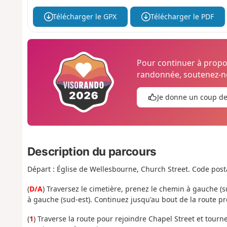
Télécharger le GPX
Télécharger le PDF
Pour continuer à prop
randonnée, soutenez-no
Je donne un coup d
Description du parcours
Départ : Église de Wellesbourne, Church Street. Code post
(
D/A
) Traversez le cimetière, prenez le chemin à gauche (
à gauche (sud-est). Continuez jusqu'au bout de la route p
(
1
) Traverse la route pour rejoindre Chapel Street et tour