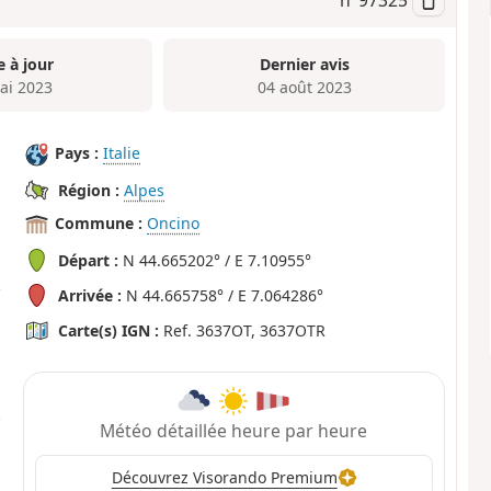
e à jour
Dernier avis
ai 2023
04 août 2023
Pays :
Italie
Région :
Alpes
Commune :
Oncino
Départ :
N 44.665202° / E 7.10955°
Arrivée :
N 44.665758° / E 7.064286°
Carte(s) IGN :
Ref. 3637OT, 3637OTR
Météo détaillée heure par heure
Découvrez Visorando Premium