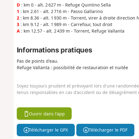
D
: km 0 - alt. 2 627 m - Refuge Quintino Sella
1
: km 2.61 - alt. 2 716 m - Passo Gallarino
2
: km 8.36 - alt. 1 930 m - Torrent, virer à droite direction
3
: km 9.12 - alt. 1 989 m - Carrefour, tout droit
A
: km 12.57 - alt. 2 439 m - Torrent, Refuge Vallanta
Informations pratiques
Pas de points d'eau.
Refuge Vallanta : possibilité de restauration et nuitée
Soyez toujours prudent et prévoyant lors d'une randonnée. 
tenus responsables en cas d'accident ou de désagrément q
Ouvrir dans l'app
Télécharger le GPX
Télécharger le PDF