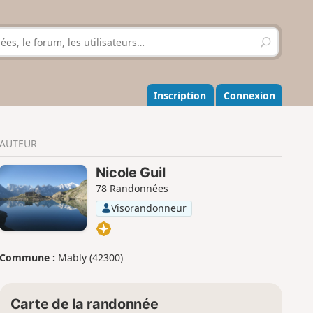
R
e
c
h
e
Inscription
Connexion
r
c
h
AUTEUR
e
r
Nicole Guil
78 Randonnées
Visorandonneur
Commune :
Mably (42300)
Carte de la randonnée