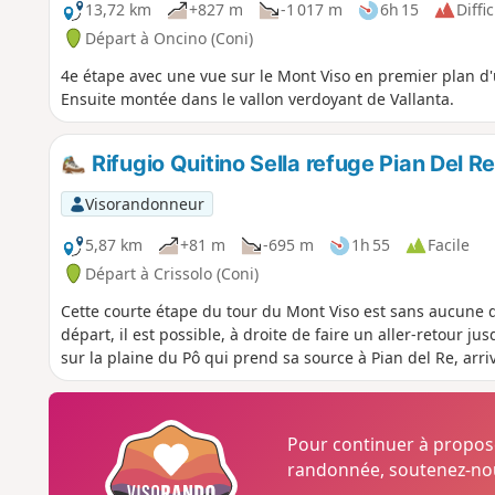
13,72 km
+827 m
-1 017 m
6h 15
Diffic
Départ à Oncino (Coni)
4e étape avec une vue sur le Mont Viso en premier plan d'un
Ensuite montée dans le vallon verdoyant de Vallanta.
Rifugio Quitino Sella refuge Pian Del R
Visorandonneur
5,87 km
+81 m
-695 m
1h 55
Facile
Départ à Crissolo (Coni)
Cette courte étape du tour du Mont Viso est sans aucune d
départ, il est possible, à droite de faire un aller-retour
sur la plaine du Pô qui prend sa source à Pian del Re, arri
Pour continuer à propo
randonnée, soutenez-nou