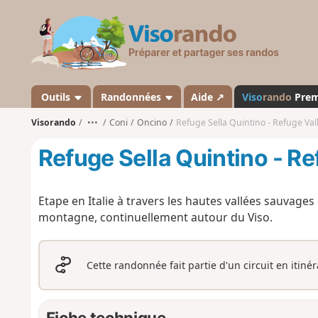
V
i
s
o
r
a
Outils
Randonnées
Aide ↗
Viso
rando
Pre
n
Visorando
•••
Coni
Oncino
Refuge Sella Quintino - Refuge Val
d
o
Refuge Sella Quintino - Re
Etape en Italie à travers les hautes vallées sauvages
montagne, continuellement autour du Viso.
Cette randonnée fait partie d'un circuit en itiné
Fiche technique