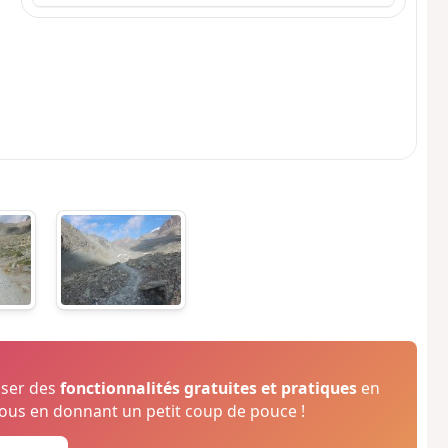
oser des
fonctionnalités gratuites et pratiques
en
us en donnant un petit coup de pouce !