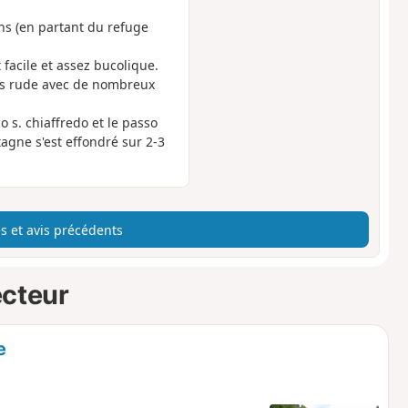
ens (en partant du refuge
 facile et assez bucolique.
lus rude avec de nombreux
 s. chiaffredo et le passo
tagne s'est effondré sur 2-3
s et avis précédents
ecteur
e