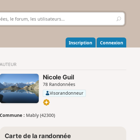
R
e
c
h
e
Inscription
Connexion
r
c
h
AUTEUR
e
r
Nicole Guil
78 Randonnées
Visorandonneur
Commune :
Mably (42300)
Carte de la randonnée