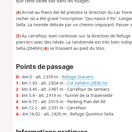
que cette vallée soit dans les nuages.
(
4
) Arrivé au Piano del Ré prendre la direction du Lac Fi
rocher où a été gravé l'inscription "Qui nasce il Po". Long
Sella. La montée débute par un chemin imposant. Passer a
(
5
) Au carrefour, bien continuer sur la direction de Refuge
pierriers avec des névés. La randonnée est très bien indi
Sella (2640m) (
A
) se trouvant au pied du Viso.
Points de passage
D
: km 0 - alt. 2 379 m -
Refuge Granero
1
: km 1.93 - alt. 2 824 m -
Col Sellière (2830 m)
2
: km 3.45 - alt. 2 467 m - Carrefour de sentiers
3
: km 5.4 - alt. 2 919 m - Tunnel de la Traversette
4
: km 9.73 - alt. 2 015 m - Parking Pian del Ré
5
: km 12.2 - alt. 2 331 m - Carrefour
A
: km 16.02 - alt. 2 635 m - Refuge Quintino Sella
Informations pratiques