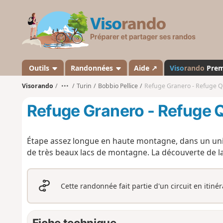
V
i
s
o
r
a
Outils
Randonnées
Aide ↗
Viso
rando
Pre
n
Visorando
•••
Turin
Bobbio Pellice
Refuge Granero - Refuge Qu
d
o
Refuge Granero - Refuge Q
Étape assez longue en haute montagne, dans un univ
de très beaux lacs de montagne. La découverte de l
Cette randonnée fait partie d'un circuit en itiné
Fiche technique