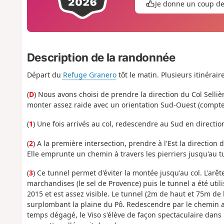
Je donne un coup d
Description de la randonnée
Départ du
Refuge Granero
tôt le matin. Plusieurs itinérair
(
D
) Nous avons choisi de prendre la direction du Col Selliè
monter assez raide avec un orientation Sud-Ouest (compter
(
1
) Une fois arrivés au col, redescendre au Sud en directi
(
2
) A la première intersection, prendre à l'Est la direction
Elle emprunte un chemin à travers les pierriers jusqu'au t
(
3
) Ce tunnel permet d'éviter la montée jusqu'au col. L'arête
marchandises (le sel de Provence) puis le tunnel a été utilis
2015 et est assez visible. Le tunnel (2m de haut et 75m de l
surplombant la plaine du Pô. Redescendre par le chemin al
temps dégagé, le Viso s'élève de façon spectaculaire dans 