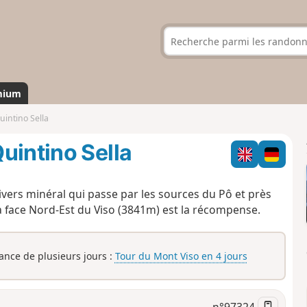
mium
intino Sella
uintino Sella
ers minéral qui passe par les sources du Pô et près
a face Nord-Est du Viso (3841m) est la récompense.
rance de plusieurs jours :
Tour du Mont Viso en 4 jours
n°
97324