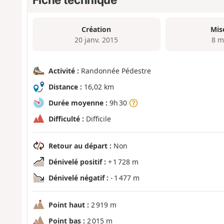
Création
Mis
20 janv. 2015
8 m
Activité :
Randonnée Pédestre
Distance :
16,02 km
Durée moyenne :
9h 30
Difficulté :
Difficile
Retour au départ :
Non
Dénivelé positif :
+ 1 728 m
Dénivelé négatif :
- 1 477 m
Point haut :
2 919 m
Point bas :
2 015 m