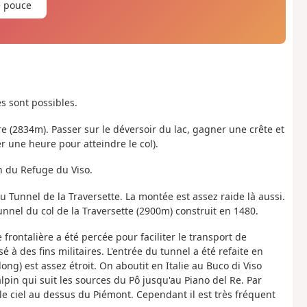
e pouce
es sont possibles.
re (2834m). Passer sur le déversoir du lac, gagner une crête et
 une heure pour atteindre le col).
on du Refuge du Viso.
 du Tunnel de la Traversette. La montée est assez raide là aussi.
unnel du col de la Traversette (2900m) construit en 1480.
 frontalière a été percée pour faciliter le transport de
é à des fins militaires. L'entrée du tunnel a été refaite en
ong) est assez étroit. On aboutit en Italie au Buco di Viso
pin qui suit les sources du Pô jusqu'au Piano del Re. Par
le ciel au dessus du Piémont. Cependant il est très fréquent