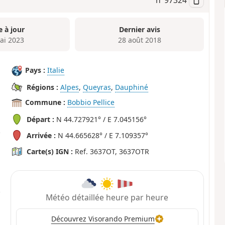
e à jour
Dernier avis
ai 2023
28 août 2018
Pays :
Italie
Régions :
Alpes
,
Queyras
,
Dauphiné
Commune :
Bobbio Pellice
Départ :
N 44.727921° / E 7.045156°
Arrivée :
N 44.665628° / E 7.109357°
Carte(s) IGN :
Ref. 3637OT, 3637OTR
Météo détaillée heure par heure
Découvrez Visorando Premium