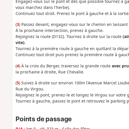
Engagez-vous sur le pont et dès que possible tournez à g
vous marchez dans l'herbe).
Continuez tout droit. Prenez le pont à gauche et à la sortie,
(
3
) Passez devant, engagez-vous sur le chemin en laissant l
À la prochaine intersection, prenez à gauche.
Rejoignez la route (D132). Tournez à droite sur la route
(at
vite)
.
Tournez à la première route à gauche en quittant la dépa
Continuez tout droit puis prenez la première route à gauch
(
4
) À la croix du Berger, traversez la grande route
avec pr
la prochaine à droite, Rue Chevalie.
(
5
) Suivez à droite sur environ 100m l'Avenue Marcel Loub
Rue du Virgou.
Rejoignez le pont, prenez-le et longez le Virgou sur votre
Tournez à gauche, passez le pont et retrouvez le parking p
Points de passage
D/A
: km 0 - alt. 323 m - Salle des fêtes