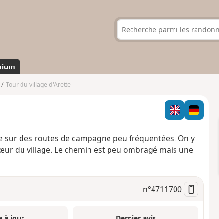
mium
Tour du village d'Arette
artie sur des routes de campagne peu fréquentées. On y
cœur du village. Le chemin est peu ombragé mais une
n°
4711700
e à jour
Dernier avis