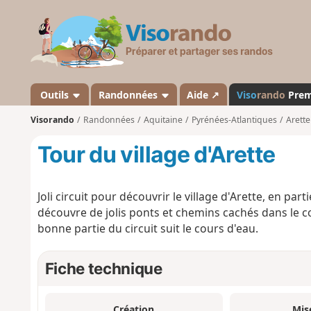
V
i
s
o
r
a
Outils
Randonnées
Aide ↗
Viso
rando
Pre
n
Visorando
Randonnées
Aquitaine
Pyrénées-Atlantiques
Arette
d
o
Tour du village d'Arette
Joli circuit pour découvrir le village d'Arette, en p
découvre de jolis ponts et chemins cachés dans le 
bonne partie du circuit suit le cours d'eau.
Fiche technique
Création
Mis