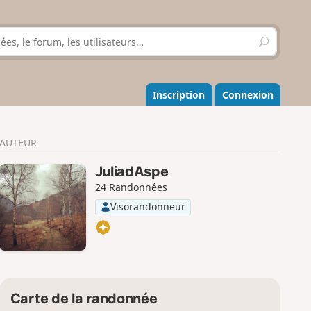
R
e
c
h
e
Inscription
Connexion
r
c
h
AUTEUR
e
r
JuliadAspe
24 Randonnées
Visorandonneur
Carte de la randonnée