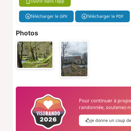
Ouvrir dans l'app
Télécharger le GPX
Télécharger le PDF
Photos
Pour continuer à prop
randonnée, soutenez-no
Je donne un coup d