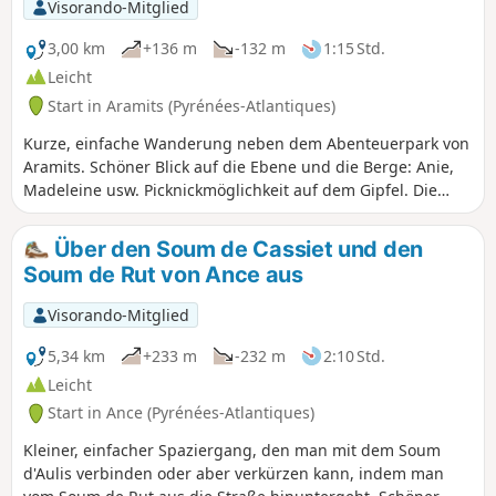
Visorando-Mitglied
3,00 km
+136 m
-132 m
1:15 Std.
Leicht
Start in Aramits (Pyrénées-Atlantiques)
Kurze, einfache Wanderung neben dem Abenteuerpark von
Aramits. Schöner Blick auf die Ebene und die Berge: Anie,
Madeleine usw. Picknickmöglichkeit auf dem Gipfel. Die
Strecke führt abwechselnd durch Wald und über Wiesen,
einige Wegmarkierungen, außer auf dem Gipfel.
Über den Soum de Cassiet und den
Soum de Rut von Ance aus
Visorando-Mitglied
5,34 km
+233 m
-232 m
2:10 Std.
Leicht
Start in Ance (Pyrénées-Atlantiques)
Kleiner, einfacher Spaziergang, den man mit dem Soum
d'Aulis verbinden oder aber verkürzen kann, indem man