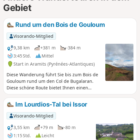
Gebiet
Rund um den Bois de Gouloum
Visorando-Mitglied
9,38 km
+381 m
-384 m
3:45 Std.
Mittel
Start in Aramits (Pyrénées-Atlantiques)
Diese Wanderung führt Sie bis zum Bois de
Gouloum rund um den Col de Bugalaran.
Diese schöne Route bietet Ihnen einen
atemberaubenden Blick auf das Dorf
Aramits über herrliche Wege am Hang.
Im Lourdios-Tal bei Issor
Visorando-Mitglied
3,55 km
+79 m
-80 m
1:15 Std.
Leicht