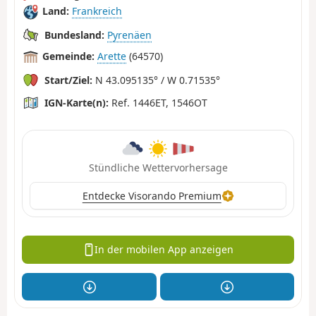
Land:
Frankreich
Bundesland:
Pyrenäen
Gemeinde:
Arette
(64570)
Start/Ziel:
N 43.095135° / W 0.71535°
IGN-Karte(n):
Ref. 1446ET, 1546OT
Stündliche Wettervorhersage
Entdecke Visorando Premium
In der mobilen App anzeigen