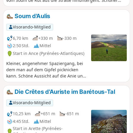
vom Soum de Rut aus die Straße hinuntergeht. Schöner
Blick auf die Pyrenäen vom Gipfel aus.
Soum d'Aulis
Visorando-Mitglied
6,70 km
+330 m
-330 m
2:50 Std.
Mittel
Start in Ance (Pyrénées-Atlantiques)
Kleiner, angenehmer Spaziergang, bei
dem man auf dem Gipfel picknicken
kann. Schöne Aussicht auf die Anie und
die verstreuten Siedlungen an der
Grenze zum Béarn. Kein
Die Crêtes d'Auriste im Barétous-Tal
Schwierigkeitsgrad. Einige gelbe
Markierungen helfen Ihnen, den Weg
Visorando-Mitglied
zu finden.
10,25 km
+651 m
-651 m
4:45 Std.
Mittel
Start in Arette (Pyrénées-