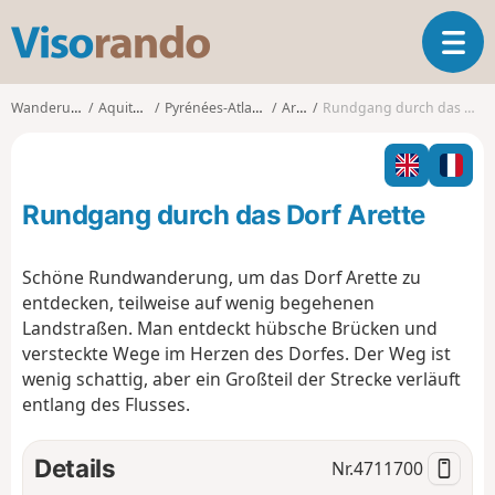
V
T
i
o
s
g
o
Wanderungen
Aquitanien
Pyrénées-Atlantiques
Arette
Rundgang durch das Dorf Arette
g
r
l
a
e
n
n
d
Rundgang durch das Dorf Arette
a
o
v
i
Schöne Rundwanderung, um das Dorf Arette zu
g
entdecken, teilweise auf wenig begehenen
a
Landstraßen. Man entdeckt hübsche Brücken und
t
versteckte Wege im Herzen des Dorfes. Der Weg ist
i
o
wenig schattig, aber ein Großteil der Strecke verläuft
n
entlang des Flusses.
Details
Nr.
4711700