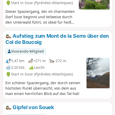
Start in Issor (Pyrénées-Atlantiques)
Dieser Spaziergang, der im charmanten
Dorf Issor beginnt und teilweise durch
den Unterwald führt, ist ideal für heiße
Tage. Nachdem man das Dorf verlassen
hat, führt der Weg in einen Wald und
Aufstieg zum Mont de la Serre über den
überquert anschließend mehrere
Col de Boucoig
Bäche. Im Sommer sind das Spiel der
Schatten und die Kühle besonders
Visorando-Mitglied
angenehm. Früher benutzten die
Dorfbewohner diesen Weg, um auf
5,47 km
+271 m
-272 m
Maultieren Buchsbaumholz vom
2:20 Std.
Leicht
benachbarten Berg Bisarce zu
Start in Issor (Pyrénées-Atlantiques)
transportieren. Dieses harte Holz diente
zur Herstellung zahlreicher
Ein schöner Spaziergang, der durch seinen
Alltagsgegenstände.
höchsten Punkt überrascht, von dem aus
man einen herrlichen Blick auf das Tal hat!
Gipfel von Souek