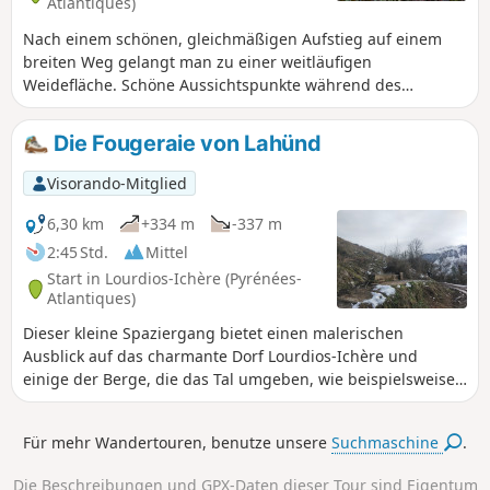
Atlantiques)
Nach einem schönen, gleichmäßigen Aufstieg auf einem
breiten Weg gelangt man zu einer weitläufigen
Weidefläche. Schöne Aussichtspunkte während des
gesamten Aufstiegs und dann ein weitreichendes
Panorama von dort oben. Eine geologische Besonderheit:
Die Fougeraie von Lahünd
große Blöcke aus rosa Puddingstein auf dem Gipfel.
Visorando-Mitglied
6,30 km
+334 m
-337 m
2:45 Std.
Mittel
Start in Lourdios-Ichère (Pyrénées-
Atlantiques)
Dieser kleine Spaziergang bietet einen malerischen
Ausblick auf das charmante Dorf Lourdios-Ichère und
einige der Berge, die das Tal umgeben, wie beispielsweise
den Layens oder den Biscacou. Dort werden Sie sicherlich
auf Esel, Pferde und Schweine treffen.
Für mehr Wandertouren, benutze unsere
Suchmaschine
.
Die Beschreibungen und GPX-Daten dieser Tour sind Eigentum