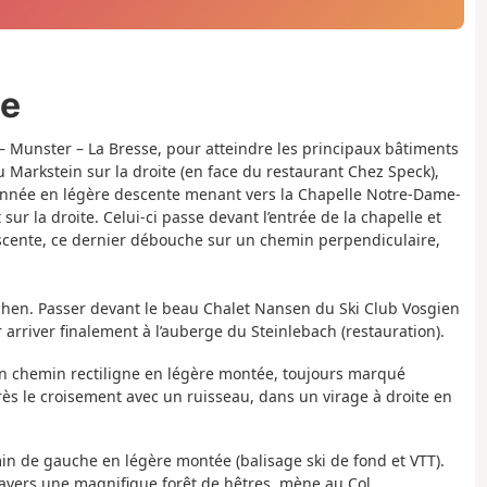
ée
t – Munster – La Bresse, pour atteindre les principaux bâtiments
u Markstein sur la droite (en face du restaurant Chez Speck),
ronnée en légère descente menant vers la Chapelle Notre-Dame-
sur la droite. Celui-ci passe devant l’entrée de la chapelle et
scente, ce dernier débouche sur un chemin perpendiculaire,
hen. Passer devant le beau Chalet Nansen du Ski Club Vosgien
 arriver finalement à l’auberge du Steinlebach (restauration).
un chemin rectiligne en légère montée, toujours marqué
rès le croisement avec un ruisseau, dans un virage à droite en
in de gauche en légère montée (balisage ski de fond et VTT).
ravers une magnifique forêt de hêtres, mène au Col