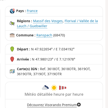
Pays :
France
Régions :
Massif des Vosges
,
Florival / Vallée de la
Lauch / Guebwiller
Commune :
Ranspach
(68470)
Départ :
N 47.922654° / E 7.034192°
Arrivée :
N 47.980123° / E 7.121978°
Carte(s) IGN :
Ref. 3618OT, 3618OTR, 3619OT,
3619OTR, 3719OT, 3719OTR
Météo détaillée heure par heure
Découvrez Visorando Premium