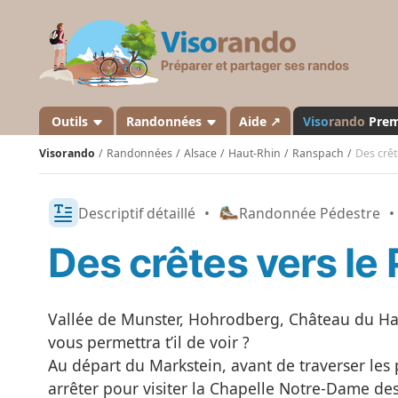
V
i
s
o
r
a
Outils
Randonnées
Aide ↗
Viso
rando
Pre
n
Visorando
Randonnées
Alsace
Haut-Rhin
Ranspach
Des crêt
d
o
Descriptif détaillé
•
Randonnée Pédestre
•
Des crêtes vers le 
Vallée de Munster, Hohrodberg, Château du Ha
vous permettra t’il de voir ?
Au départ du Markstein, avant de traverser les p
arrêter pour visiter la Chapelle Notre-Dame de