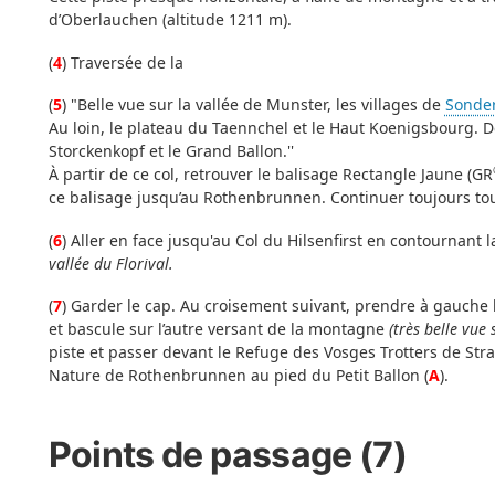
d’Oberlauchen (altitude 1211 m).
(
4
) Traversée de la
(
5
) "Belle vue sur la vallée de Munster, les villages de
Sonde
Au loin, le plateau du Taennchel et le Haut Koenigsbourg. De
Storckenkopf et le Grand Ballon.''
À partir de ce col, retrouver le balisage Rectangle Jaune (GR
ce balisage jusqu’au Rothenbrunnen. Continuer toujours tou
(
6
) Aller en face jusqu'au Col du Hilsenfirst en contournant
vallée du Florival.
(
7
) Garder le cap. Au croisement suivant, prendre à gauche l
et bascule sur l’autre versant de la montagne
(très belle vue
piste et passer devant le Refuge des Vosges Trotters de Str
Nature de Rothenbrunnen au pied du Petit Ballon (
A
).
Points de passage (7)