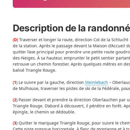
Description de la randonn
(
D
) Traverser et longer la route, direction Col de la Schluch
de la station. Après le passage devant la Maison d’Accueil d
quitter l’axe principal pour prendre une petite route goud
des-Neiges. À sa hauteur, emprunter le petit sentier partant 
retrouve un chemin forestier. Après quelques mètres en de
balisé Triangle Rouge.
(
1
) Le suivre par la gauche, direction
Steinlebach
– Oberlauc
de Mulhouse, traverser les pistes de ski de la Fédérale, pour
(
2
) Passer devant et prendre la direction Oberlauchen par 
Triangle Rouge. D’abord à découvert, il pénètre en forêt. Ap
épingle, le chemin se dédouble.
(
3
) Quitter le marquage Triangle Rouge, pour suivre le chem
Cette piste presque horizontale, à flanc de montagne et à t