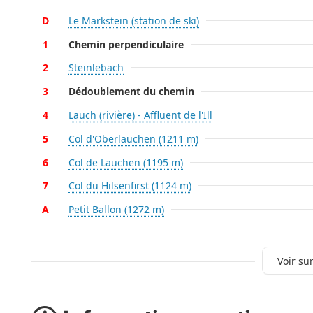
D
Le Markstein (station de ski)
1
Chemin perpendiculaire
2
Steinlebach
3
Dédoublement du chemin
4
Lauch (rivière) - Affluent de l'Ill
5
Col d'Oberlauchen (1211 m)
6
Col de Lauchen (1195 m)
7
Col du Hilsenfirst (1124 m)
A
Petit Ballon (1272 m)
Voir sur