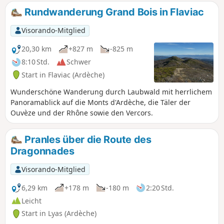
besichtigen und das Plateau du Coiron
Rundwanderung Grand Bois in Flaviac
zu erkunden.
Visorando-Mitglied
20,30 km
+827 m
-825 m
8:10 Std.
Schwer
Start in Flaviac (Ardèche)
Wunderschöne Wanderung durch Laubwald mit herrlichem
Panoramablick auf die Monts d'Ardèche, die Täler der
Ouvèze und der Rhône sowie den Vercors.
Pranles über die Route des
Dragonnades
Visorando-Mitglied
6,29 km
+178 m
-180 m
2:20 Std.
Leicht
Start in Lyas (Ardèche)