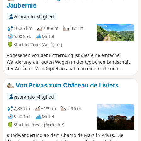
Jaubernie
Visorando-Mitglied
16,26 km
+468 m
-471 m
6:00 Std.
Mittel
Start in Coux (Ardèche)
Abgesehen von der Entfernung ist dies eine einfache
Wanderung auf guten Wegen in der typischen Landschaft
der Ardèche. Vom Gipfel aus hat man einen schönen
Panoramablick auf das Rhône- und das Ouvèze-Tal und am
Ende der Wanderung kann man die berühmten Höhlen von
Von Privas zum Château de Liviers
Jaubernie entdecken, die den Protestanten, die während
der Religionskriege aus Privas vertrieben wurden, als
Visorando-Mitglied
Höhlenwohnungen dienten.
7,85 km
+489 m
-496 m
3:40 Std.
Mittel
Start in Privas (Ardèche)
Rundwanderung ab dem Champ de Mars in Privas. Die