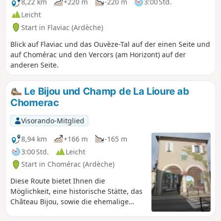
8,22 km
+220 m
-220 m
3:00 Std.
Leicht
Start in Flaviac (Ardèche)
Blick auf Flaviac und das Ouvèze-Tal auf der einen Seite und
auf Chomérac und den Vercors (am Horizont) auf der
anderen Seite.
Le Bijou und Champ de La Lioure ab
Chomerac
Visorando-Mitglied
8,94 km
+166 m
-165 m
3:00 Std.
Leicht
Start in Chomérac (Ardèche)
Diese Route bietet Ihnen die
Möglichkeit, eine historische Stätte, das
Château Bijou, sowie die ehemalige
Mühle von Champ de Liourre zu