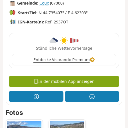
Gemeinde:
Coux
(07000)
Start/Ziel:
N 44.735407° / E 4.62303°
IGN-Karte(n):
Ref. 2937OT
Stündliche Wettervorhersage
Entdecke Visorando Premium
In der mobilen App anzeigen
Fotos