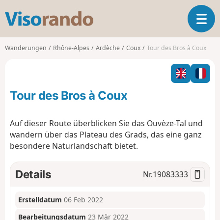
V
T
i
o
s
g
o
Wanderungen
Rhône-Alpes
Ardèche
Coux
Tour des Bros à Coux
g
r
l
a
e
n
n
d
Tour des Bros à Coux
a
o
v
i
Auf dieser Route überblicken Sie das Ouvèze-Tal und
g
wandern über das Plateau des Grads, das eine ganz
a
besondere Naturlandschaft bietet.
t
i
o
Details
Nr.
19083333
n
Erstelldatum
06 Feb 2022
Bearbeitungsdatum
23 Mär 2022