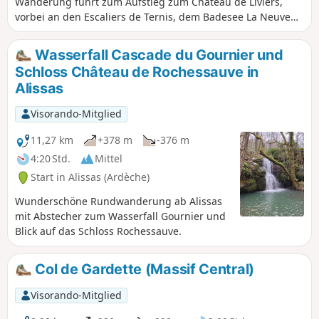
Wanderung führt zum Aufstieg zum Château de Liviers,
vorbei an den Escaliers de Ternis, dem Badesee La Neuve
und dem Weiler Ladreyt. Der Abstieg erfolgt über einen
schönen Weg bis zum Weiler Villeneuve. Auf dem Rückweg
Wasserfall Cascade du Gournier und
kann man über Le Petit Tournon bis zum Rocher de la
Schloss Château de Rochessauve in
Sorcière weitergehen.
Alissas
Visorando-Mitglied
11,27 km
+378 m
-376 m
4:20 Std.
Mittel
Start in Alissas (Ardèche)
Wunderschöne Rundwanderung ab Alissas
mit Abstecher zum Wasserfall Gournier und
Blick auf das Schloss Rochessauve.
Col de Gardette (Massif Central)
Visorando-Mitglied