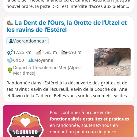
nouvel ordre, la piste DFCI est interdite d’accès aux piétons
et aux cyclistes depuis le parking du Vallon de l’Autel (D/A)
jusqu’à son intersection avec celle du Col de Théoule (2).
La Dent de l'Ours, la Grotte de l'Utzel et
Voir l'arrêté municipal : https://theoule-sur-mer.fr/wp-
les ravins de l'Estérel
content/uploads/2025/03/2025-45-fermeture-piste-dfci-du-
vallon-de-lautel.pdf
Visorandonneur
17,85 km
+595 m
-593 m
6h 50
Moyenne
Départ à Théoule-sur-Mer (Alpes-
Maritimes)
Randonnée dans l’Estérel à la découverte des grottes et de
ses ravins : Ravin de l'écureuil, Ravin de la Couche de l'Âne
et Ravin de la Cadière. Belles vues sur les sommets, visites
de grottes et parcours dans les ravins sauvages de l’Estérel.
Pour continuer à proposer des
fonctionnalités gratuites et pratiques
en randonnée, soutenez-nous en
donnant un petit coup de pouce !