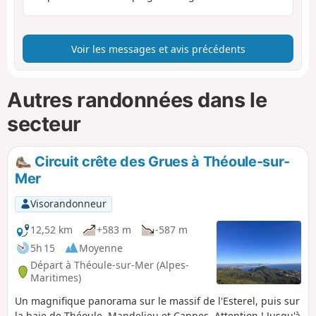
Voir les messages et avis précédents
Autres randonnées dans le
secteur
Circuit crête des Grues à Théoule-sur-
Mer
Visorandonneur
12,52 km
+583 m
-587 m
5h 15
Moyenne
Départ à Théoule-sur-Mer (Alpes-
Maritimes)
Un magnifique panorama sur le massif de l'Esterel, puis sur
la baie de Théoule, Mandelieu et Cannes. Attention ! Jusqu'à