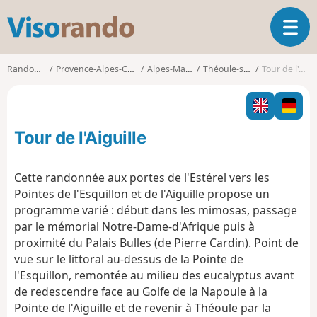
V
O
i
u
s
v
o
Randonnées
Provence-Alpes-Côte d'Azur
Alpes-Maritimes
Théoule-sur-Mer
Tour de l'Aiguille
r
r
i
a
r
n
l
d
Tour de l'Aiguille
a
o
n
a
Cette randonnée aux portes de l'Estérel vers les
v
Pointes de l'Esquillon et de l'Aiguille propose un
i
programme varié : début dans les mimosas, passage
g
par le mémorial Notre-Dame-d'Afrique puis à
a
t
proximité du Palais Bulles (de Pierre Cardin). Point de
i
vue sur le littoral au-dessus de la Pointe de
o
l'Esquillon, remontée au milieu des eucalyptus avant
n
de redescendre face au Golfe de la Napoule à la
Pointe de l'Aiguille et de revenir à Théoule par la