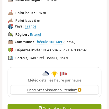
Point haut :
176 m
Point bas :
0 m
Pays :
France
Région :
Esterel
Commune :
Théoule-sur-Mer
(06590)
Départ/Arrivée :
N 43.504326° / E 6.938254°
Carte(s) IGN :
Ref. 3544ET, 3643ET
Météo détaillée heure par heure
Découvrez Visorando Premium
Ouvrir dans l'app