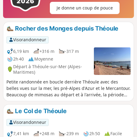
Je donne un coup de pouce
Rocher des Monges depuis Théoule
Visorandonneur
6,19 km
+316 m
-317 m
2h 40
Moyenne
Départ à Théoule-sur-Mer (Alpes-
Maritimes)
Petite randonnée en boucle derrière Théoule avec des
belles vues sur la mer, les pré-Alpes d'Azur et le Mercantour.
Beaucoup de mimosas au départ et à l'arrivée, la période
idéale pour la faire est donc au mois de février. Pas de
difficultés particulières, les sentiers sont un peu caillouteux
Le Col de Théoule
comme c'est le cas partout dans l’Estérel donc mieux vaut
de bonnes chaussures.
Visorandonneur
7,41 km
+248 m
-239 m
2h 50
Facile