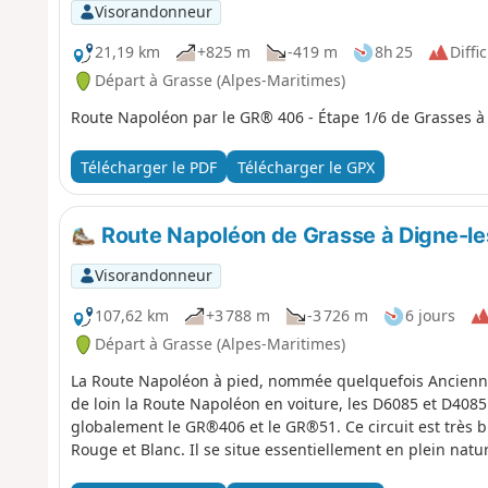
Visorandonneur
21,19 km
+825 m
-419 m
8h 25
Diffic
Départ à Grasse (Alpes-Maritimes)
Route Napoléon par le GR® 406 - Étape 1/6 de Grasses à 
Télécharger le PDF
Télécharger le GPX
Route Napoléon de Grasse à Digne-le
Visorandonneur
107,62 km
+3 788 m
-3 726 m
6 jours
Départ à Grasse (Alpes-Maritimes)
La Route Napoléon à pied, nommée quelquefois Ancienne
de loin la Route Napoléon en voiture, les D6085 et D408
globalement le GR®406 et le GR®51. Ce circuit est très b
Rouge et Blanc. Il se situe essentiellement en plein natu