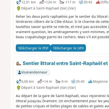
12,01 km
+124 m
-117 m
3h 45
Diffic
Départ à Saint-Raphaël (Var) (Var)
Relier les deux ports raphaëlois par le sentier du littoral 
itinéraires côtiers de la Côte d'Azur. Si le charme de cette
toutefois savoir qu'elle se mérite, et n'est pas accessible 
vraiment question, les aménagements y sont minimes, et
beau crapahutage parmi les rochers. Mais s'il est possibl
mal le temps de franchissement de certains passages à 
risque de se tromper car le balisage (Jaune) est au top
Télécharger le PDF
Télécharger le GPX
du Dramont, tout le parcours et bien au-delà. Attention
Dramont serait actuellement impraticable, du fait d'un é
forestiers voisins pour rejoindre la pointe de Camp long
Sentier littoral entre Saint-Raphaël e
Visorandonneur
9,06 km
+14 m
-9 m
2h 40
Moyenne
Départ à Saint-Raphaël (Var) (Var)
Au départ de la gare de Saint-Raphaël, vous rejoindrez l
littoral jusqu'au Dramont. Un enchantement pour les yeux
de petites criques et belles plages de sables et galets 