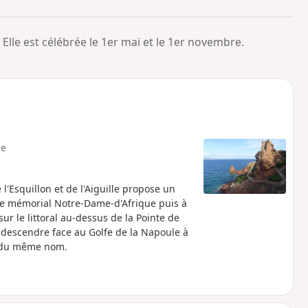
o
a
i
m
lle est célébrée le 1er mai et le 1er novembre.
p
e
l'Esquillon et de l'Aiguille propose un
e mémorial Notre-Dame-d'Afrique puis à
sur le littoral au-dessus de la Pointe de
edescendre face au Golfe de la Napoule à
ge du même nom.