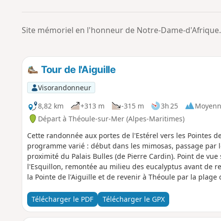
Site mémoriel en l'honneur de Notre-Dame-d'Afrique. E
Tour de l'Aiguille
Visorandonneur
8,82 km
+313 m
-315 m
3h 25
Moyenn
Départ à Théoule-sur-Mer (Alpes-Maritimes)
Cette randonnée aux portes de l'Estérel vers les Pointes de 
programme varié : début dans les mimosas, passage par l
proximité du Palais Bulles (de Pierre Cardin). Point de vue 
l'Esquillon, remontée au milieu des eucalyptus avant de r
la Pointe de l'Aiguille et de revenir à Théoule par la pla
Télécharger le PDF
Télécharger le GPX