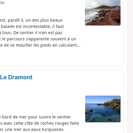
ile
est, paraît il, un des plus beaux
 balade est incontestable, il faut
à tous. De sentier il n'en est pas
 le parcours s'apparente souvent à un
e de se mouiller les pieds en calculant
la merci d'une vague taquine, aucun
. Et quel bonheur de surplomber du haut
, une partie du contournement du
boulement. Utiliser les chemins
t Le Dramont
e bord de mer pour suivre le sentier
 avec cette côte de roches rouges faite
avec une mer aux eaux turquoises.