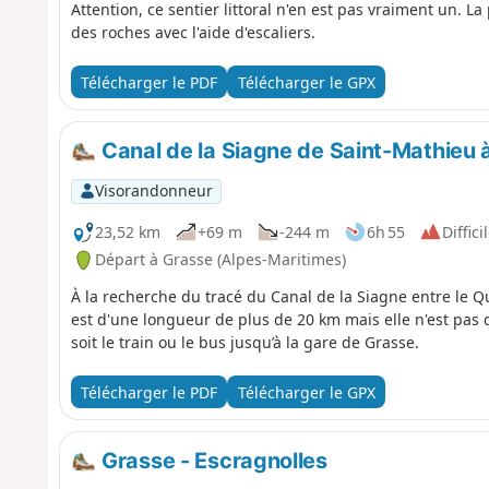
Attention, ce sentier littoral n'en est pas vraiment un. L
des roches avec l'aide d'escaliers.
Télécharger le PDF
Télécharger le GPX
Canal de la Siagne de Saint-Mathieu à
Visorandonneur
23,52 km
+69 m
-244 m
6h 55
Diffici
Départ à Grasse (Alpes-Maritimes)
À la recherche du tracé du Canal de la Siagne entre le 
est d'une longueur de plus de 20 km mais elle n'est pas d
soit le train ou le bus jusqu’à la gare de Grasse.
Télécharger le PDF
Télécharger le GPX
Grasse - Escragnolles