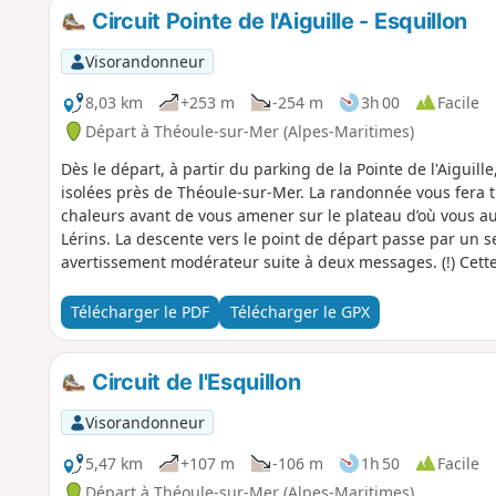
Circuit Pointe de l'Aiguille - Esquillon
Visorandonneur
8,03 km
+253 m
-254 m
3h 00
Facile
Départ à Théoule-sur-Mer (Alpes-Maritimes)
Dès le départ, à partir du parking de la Pointe de l'Aiguil
isolées près de Théoule-sur-Mer. La randonnée vous fera 
chaleurs avant de vous amener sur le plateau d’où vous au
Lérins. La descente vers le point de départ passe par un sen
avertissement modérateur suite à deux messages. (!) Cett
travaux ne sont pas terminés entre le (D/A) et le (2) (rond p
Télécharger le PDF
Télécharger le GPX
Circuit de l'Esquillon
Visorandonneur
5,47 km
+107 m
-106 m
1h 50
Facile
Départ à Théoule-sur-Mer (Alpes-Maritimes)