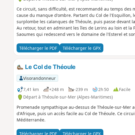
Ce circuit, sans difficulté, est recommandé au temps des
cause du manque d'ombre. Partant du Col de l'Esquillon, 
surplombe les calanques de Théoule, puis passe devant l
Au retour, tout en admirant les îles de Lerins au loin et la 
Saoumes qui redescend vers le domaine de l'Esterel et son 
Télécharger le PDF
Télécharger le GPX
Le Col de Théoule
Visorandonneur
7,41 km
+248 m
-239 m
2h 50
Facile
Départ à Théoule-sur-Mer (Alpes-Maritimes)
Promenade sympathique au-dessus de Théoule-sur-Mer a
d'Afrique, puis un accès facile au Col de Théoule. Ce circ
Méditerranée.
Télécharger le PDF
Télécharger le GPX