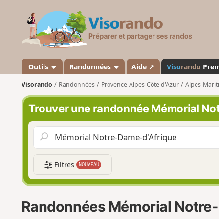
V
i
s
o
r
a
Outils
Randonnées
Aide ↗
Viso
rando
Pre
n
Visorando
Randonnées
Provence-Alpes-Côte d'Azur
Alpes-Marit
d
o
Trouver une randonnée Mémorial No
Filtres
NOUVEAU
Randonnées Mémorial Notre-