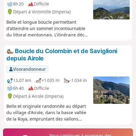
8h 20
Difficile
Départ à Vintimille (Imperia)
Belle et longue boucle permettant
d'atteindre un sommet incontournable
du littoral mentonnais. L'itinéraire décrit
emprunte une voie originale pour
atteindre le sommet depuis son versant
Boucle du Colombin et de Saviglioni
italien. Du sommet du Monte
depuis Airole
Grammondo (Grammond en français),
une très belle vue s'offre à nous allant
Visorandonneur
du massif de l'Estérel aux plus hauts
sommets du Mercantour. Randonnée
13,07 km
+1 035 m
-1 034 m
particulièrement appréciable au
6h 40
Difficile
printemps lorsque les pivoines ainsi
Départ à Airole (Imperia)
que les genêts sont en fleurs.
Belle et originale randonnée au départ
du village d'Airole, dans la basse vallée
de la Roya, empruntant des vallons
sauvages et préservés et qui offre des
jolis points de vue sur la vallée ainsi que
Pour continuer à proposer des