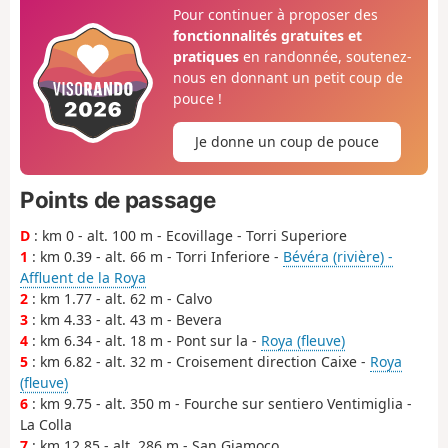
Pour continuer à proposer des
fonctionnalités gratuites et
pratiques
en randonnée, soutenez-
nous en donnant un petit coup de
pouce !
Je donne un coup de pouce
Points de passage
D
: km 0 - alt. 100 m - Ecovillage - Torri Superiore
1
: km 0.39 - alt. 66 m - Torri Inferiore -
Bévéra (rivière) -
Affluent de la Roya
2
: km 1.77 - alt. 62 m - Calvo
3
: km 4.33 - alt. 43 m - Bevera
4
: km 6.34 - alt. 18 m - Pont sur la -
Roya (fleuve)
5
: km 6.82 - alt. 32 m - Croisement direction Caixe -
Roya
(fleuve)
6
: km 9.75 - alt. 350 m - Fourche sur sentiero Ventimiglia -
La Colla
7
: km 12.85 - alt. 286 m - San Giamoco