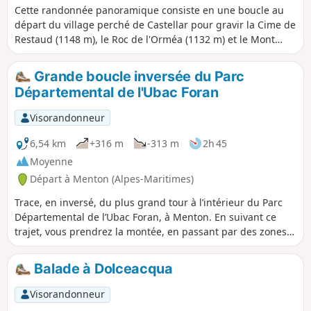
Cette randonnée panoramique consiste en une boucle au
départ du village perché de Castellar pour gravir la Cime de
Restaud (1148 m), le Roc de l'Orméa (1132 m) et le Mont
Carpano (772 m) sur la crête frontalière. Superbes vues
plongeantes sur la Riviera Française de Menton à Monaco
Grande boucle inversée du Parc
et sur Vintimille. Belle vue sur l'arrière pays également avec
Départemental de l'Ubac Foran
les sommets du Pays Mentonnais et les cimes enneigées du
Mercantour.
Visorandonneur
6,54 km
+316 m
-313 m
2h 45
Moyenne
Départ à Menton (Alpes-Maritimes)
Trace, en inversé, du plus grand tour à l’intérieur du Parc
Départemental de l’Ubac Foran, à Menton. En suivant ce
trajet, vous prendrez la montée, en passant par des zones
ombragées et, en sous-bois, avec suffisamment de place
pour le passage d'une personne, puis une descente sur une
Balade à Dolceacqua
large piste ensoleillée.
Visorandonneur