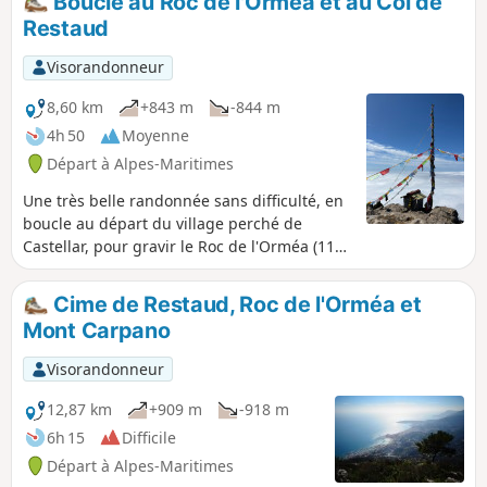
Boucle au Roc de l'Orméa et au Col de
Restaud
Visorandonneur
8,60 km
+843 m
-844 m
4h 50
Moyenne
Départ à Alpes-Maritimes
Une très belle randonnée sans difficulté, en
boucle au départ du village perché de
Castellar, pour gravir le Roc de l'Orméa (1132
m) en passant par la Cime de Restaud (1148
m). Profitez des vues panoramiques sur la
Cime de Restaud, Roc de l'Orméa et
Riviera Française, de Roquebrune-Cap-
Mont Carpano
Martin à Menton, et sur la côté italienne. Le
panorama à 360° offre également une vue
Visorandonneur
imprenable sur les cimes enneigées du
Mercantour.
12,87 km
+909 m
-918 m
6h 15
Difficile
Départ à Alpes-Maritimes