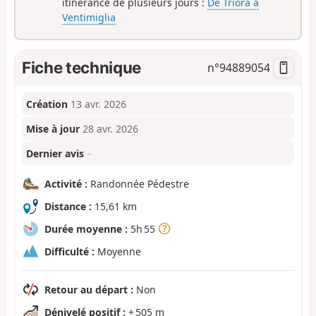
itinérance de plusieurs jours :
De Triora à
Ventimiglia
Fiche technique
n°
94889054
Création
13 avr. 2026
Mise à jour
28 avr. 2026
Dernier avis
–
Activité :
Randonnée Pédestre
Distance :
15,61 km
Durée moyenne :
5h 55
Difficulté :
Moyenne
Retour au départ :
Non
Dénivelé positif :
+ 505 m