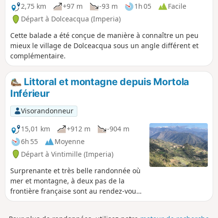
2,75 km
+97 m
-93 m
1h 05
Facile
Départ à Dolceacqua (Imperia)
Cette balade a été conçue de manière à connaître un peu
mieux le village de Dolceacqua sous un angle différent et
complémentaire.
Littoral et montagne depuis Mortola
Inférieur
Visorandonneur
15,01 km
+912 m
-904 m
6h 55
Moyenne
Départ à Vintimille (Imperia)
Surprenante et très belle randonnée où
mer et montagne, à deux pas de la
frontière française sont au rendez-vous.
Tout au long de l'itinéraire, les vues sur
le littoral de Vintimille à Monaco, sur les