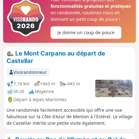
certains de ses hameaux/villages
fonctionnalités gratuites et pratiques
perchés (Olivetta, Fanghetto côté italien
en randonnée, soutenez-nous en
et Piène Haute, Libre pour la partie
donnant un petit coup de pouce !
française). Du point culminant, on
bénéficie d'un point de vue sur la côte
Je donne un coup de pouce
ligure et les sommets principaux du
pays mentonnais (Grammondo et
Mulacié) par leurs versants italiens.
Le Mont Carpano au départ de
Castellar
Visorandonneur
7,18 km
+443 m
-443 m
3h 20
Moyenne
Départ à Alpes-Maritimes
Une randonnée facilement accessible qui offre une vue
fabuleuse sur la Côte d'Azur de Menton à l'Estérel. Le village
de Castellar mérite une petite visite également.