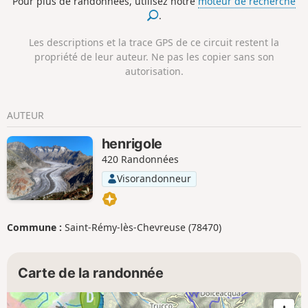
Pour plus de randonnées, utilisez notre
moteur de recherche
sommets italiens et sur les cultures en
.
terrasses, sont omniprésentes.
Les descriptions et la trace GPS de ce circuit restent la
propriété de leur auteur. Ne pas les copier sans son
autorisation.
AUTEUR
henrigole
420 Randonnées
Visorandonneur
Commune :
Saint-Rémy-lès-Chevreuse (78470)
Carte de la randonnée
1