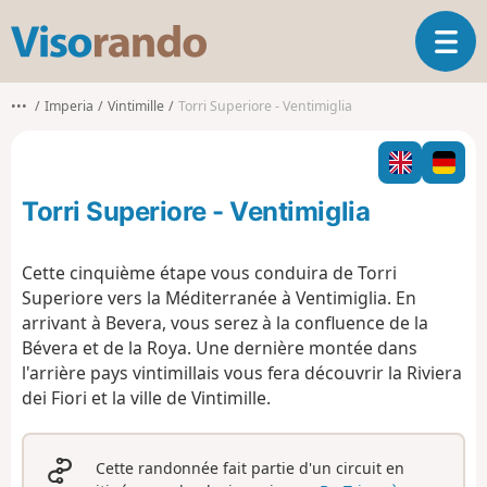
V
O
i
u
s
v
o
•••
Imperia
Vintimille
Torri Superiore - Ventimiglia
r
r
i
a
r
n
l
d
Torri Superiore - Ventimiglia
a
o
n
a
Cette cinquième étape vous conduira de Torri
v
Superiore vers la Méditerranée à Ventimiglia. En
i
arrivant à Bevera, vous serez à la confluence de la
g
Bévera et de la Roya. Une dernière montée dans
a
t
l'arrière pays vintimillais vous fera découvrir la Riviera
i
dei Fiori et la ville de Vintimille.
o
n
Cette randonnée fait partie d'un circuit en