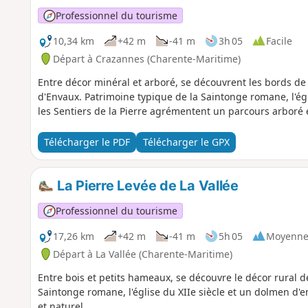
Professionnel du tourisme
10,34 km
+42 m
-41 m
3h 05
Facile
Départ à Crazannes (Charente-Maritime)
Entre décor minéral et arboré, se découvrent les bords de 
d'Envaux. Patrimoine typique de la Saintonge romane, l'égli
les Sentiers de la Pierre agrémentent un parcours arboré e
Télécharger le PDF
Télécharger le GPX
La Pierre Levée de La Vallée
Professionnel du tourisme
17,26 km
+42 m
-41 m
5h 05
Moyenn
Départ à La Vallée (Charente-Maritime)
Entre bois et petits hameaux, se découvre le décor rural 
Saintonge romane, l'église du XIIe siècle et un dolmen d'
et naturel.