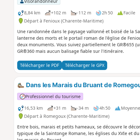
Visorandonneur
8,84 km
+102 m
-112 m
2h 50
Facile
Départ à Fenioux (Charente-Maritime)
Une randonnée dans le paysage vallonné et boisé de la Sai
lanterne des morts et le portail roman de l'église de Feni
deux monuments. Vous suivez partiellement le GR®655 (un 
GR®360 mais aucun balisage fiable sur l'itinéraire.
Télécharger le PDF
Télécharger le GPX
Dans les Marais du Bruant de Romego
Professionnel du tourisme
16,53 km
+31 m
-34 m
4h 50
Moyenn
Départ à Romegoux (Charente-Maritime)
Entre bois, marais et petits hameaux, se découvre le dé
typique de la Saintonge Romane, les églises du XVIe et du
les marais du Bruant.