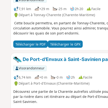
7,91 km
+29 m
-25 m
2h 20
Facile
Départ à Tonnay-Charente (Charente-Maritime)
Cette boucle permettra, en partant de Tonnay-Charente, de
circulation automobile. Vous pourrez ainsi admirer, tranq
découvrir les quais de son port endormi.
Télécharger le PDF
Télécharger le GPX
De Port-d'Envaux à Saint-Savinien pa
Visorandonneur
6,74 km
+0 m
-0 m
2h
Facile
Départ à Port-d'Envaux (Charente-Maritime)
Découvrez une partie de la Charente autrefois utilisée pour
par la rivière dans cet itinéraire au départ de Port-d'Envau
Saint-Savinien.