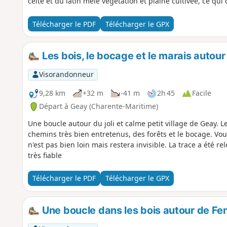
celte et du latin mêle végétation et plaine cultivée, ce qui
Télécharger le PDF
Télécharger le GPX
Les bois, le bocage et le marais autou
Visorandonneur
9,28 km
+32 m
-41 m
2h 45
Facile
Départ à Geay (Charente-Maritime)
Une boucle autour du joli et calme petit village de Geay. L
chemins très bien entretenus, des forêts et le bocage. Vou
n'est pas bien loin mais restera invisible. La trace a été rele
très fiable
Télécharger le PDF
Télécharger le GPX
Une boucle dans les bois autour de Fe