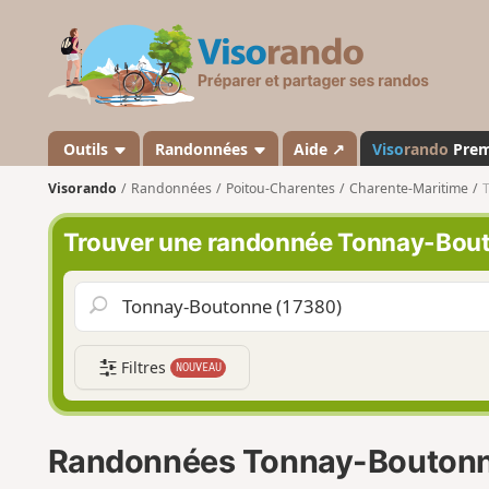
V
i
s
o
r
a
Outils
Randonnées
Aide ↗
Viso
rando
Pre
n
Visorando
Randonnées
Poitou-Charentes
Charente-Maritime
d
o
Trouver une randonnée Tonnay-Bou
Filtres
NOUVEAU
Randonnées Tonnay-Bouton