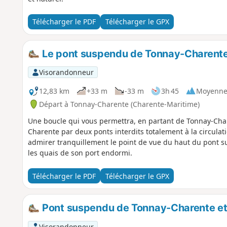
Télécharger le PDF
Télécharger le GPX
Le pont suspendu de Tonnay-Charente 
Visorandonneur
12,83 km
+33 m
-33 m
3h 45
Moyenn
Départ à Tonnay-Charente (Charente-Maritime)
Une boucle qui vous permettra, en partant de Tonnay-Chare
Charente par deux ponts interdits totalement à la circulat
admirer tranquillement le point de vue du haut du pont 
les quais de son port endormi.
Télécharger le PDF
Télécharger le GPX
Pont suspendu de Tonnay-Charente et 
Visorandonneur