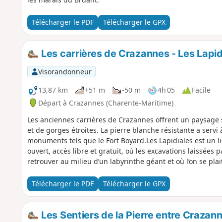
Télécharger le PDF
Télécharger le GPX
Les carrières de Crazannes - Les Lapid
Visorandonneur
13,87 km
+51 m
-50 m
4h 05
Facile
Départ à Crazannes (Charente-Maritime)
Les anciennes carrières de Crazannes offrent un paysage
et de gorges étroites. La pierre blanche résistante a servi à
monuments tels que le Fort Boyard.Les Lapidiales est un li
ouvert, accès libre et gratuit, où les excavations laissées 
retrouver au milieu d’un labyrinthe géant et où l’on se plai
Télécharger le PDF
Télécharger le GPX
Les Sentiers de la Pierre entre Crazan