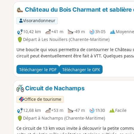
Château du Bois Charmant et sablière 
Visorandonneur
10,42 km
+41 m
-49 m
3h 05
Moyenn
Départ à Les Nouillers (Charente-Maritime)
Une boucle qui vous permettra de contourner le Château d
circuit peut éventuellement être fait à VTT. Quelques pas
Télécharger le PDF
Télécharger le GPX
Circuit de Nachamps
Office de tourisme
12,68 km
+53 m
-47 m
1h30
Facile
Départ à Nachamps (Charente-Maritime)
Ce circuit de 13 km vous invite à découvrir la petite co