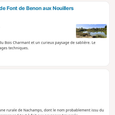
o
a
de Font de Benon aux Nouillers
i
m
p
e
u Bois Charmant et un curieux paysage de sablière. Le
sages techniques.
mmune rurale de Nachamps, dont le nom probablement issu du