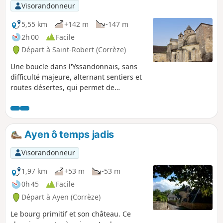
Visorandonneur
5,55 km
+142 m
-147 m
2h 00
Facile
Départ à Saint-Robert (Corrèze)
Une boucle dans l'Yssandonnais, sans
difficulté majeure, alternant sentiers et
routes désertes, qui permet de
contempler le magnifique village Saint-
Robert, ainsi qu'une fontaine dédiée à
un martyr.
Ayen ô temps jadis
Visorandonneur
1,97 km
+53 m
-53 m
0h 45
Facile
Départ à Ayen (Corrèze)
Le bourg primitif et son château. Ce