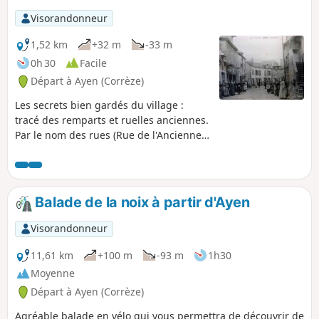
Visorandonneur
1,52 km
+32 m
-33 m
0h 30
Facile
Départ à Ayen (Corrèze)
Les secrets bien gardés du village :
tracé des remparts et ruelles anciennes.
Par le nom des rues (Rue de l'Ancienne
Gare, Rue du Pissol, Rue du Vouvent,
Rue du Puy Aux Clercs...), vous vous
imaginez prendre le tacot, laver le linge
aux lavoirs, étudier à l'école des
Balade de la noix à partir d'Ayen
soeurs...sans oublier de prendre un
verre en terrasse face à la vallée,
Visorandonneur
dégourdir vos papilles dans l'un des
restaurants, découvrir la Maison du
11,61 km
+100 m
-93 m
1h30
Développement Durable et ses
Moyenne
expositions.
Départ à Ayen (Corrèze)
Agréable balade en vélo qui vous permettra de découvrir de