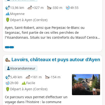
depuis 2002 sur la route de la "Noix du
Périgord".
13,96 km
+327 m
-330 m
4h 55
Moyenne
Départ à Ayen (Corrèze)
Ayen, Saint-Robert, ainsi que Perpezac-le-Blanc ou
Segonzac, font partie de ces villes perchées de
l'Yssandonnais. Situés sur les contreforts du Massif Central,
tous bénéficient d'une particularité géologique : ce sont des
buttes-témoins présentant une faune et une flore très
particulière à observer ou à photographier. Depuis 2011,
ces communes appartiennent au pays d'art et d'histoire
Lavoirs, châteaux et puys autour d'Ayen
Vézère-Ardoise.
Visorandonneur
5,49 km
+161 m
-154 m
2h 00
Facile
Départ à Ayen (Corrèze)
Ce parcours vous permet d'effectuer un
voyage dans l'histoire : la commune