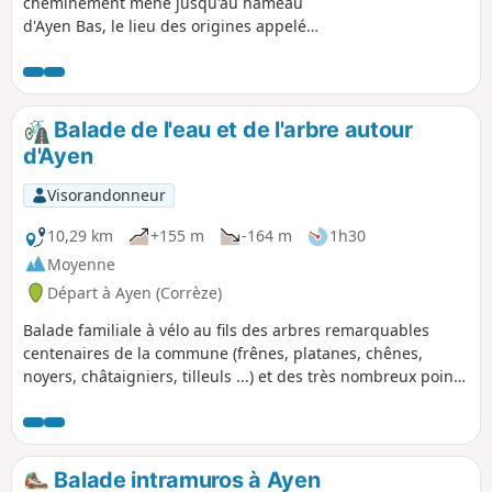
cheminement mène jusqu'au hameau
d'Ayen Bas, le lieu des origines appelé
aux XIIème siècle "Ayen l’Église".
Témoins de ce riche passé : le château
de la Chabroulie et l'hôtel noble de
Razat. Imaginez également remonter la
Balade de l'eau et de l'arbre autour
nef de l'église romane, démolie à la fin
d'Ayen
du XIXème, dont les enjeux, les
modillons et les peintures de la porte
Visorandonneur
principale ont été intégrés lors de la
construction de l'actuelle église d'Ayen.
10,29 km
+155 m
-164 m
1h30
Moyenne
Départ à Ayen (Corrèze)
Balade familiale à vélo au fils des arbres remarquables
centenaires de la commune (frênes, platanes, chênes,
noyers, châtaigniers, tilleuls ...) et des très nombreux points
d'eau, fontaines, lavoirs, anciens moulins rencontrés le long
de votre parcours.
Balade intramuros à Ayen