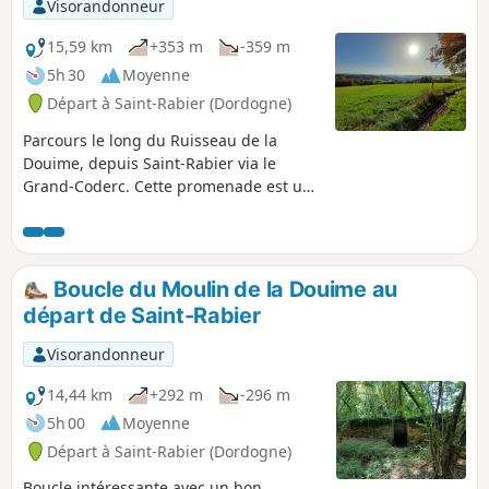
Visorandonneur
15,59 km
+353 m
-359 m
5h 30
Moyenne
Départ à Saint-Rabier (Dordogne)
Parcours le long du Ruisseau de la
Douime, depuis Saint-Rabier via le
Grand-Coderc. Cette promenade est un
concentré du Périgord Noir avec ses
truffiers, ses noyers, ses châteaux, ses
ruisseaux, ses étangs, tout cela avec un
beau dénivelé.
Boucle du Moulin de la Douime au
départ de Saint-Rabier
Visorandonneur
14,44 km
+292 m
-296 m
5h 00
Moyenne
Départ à Saint-Rabier (Dordogne)
Boucle intéressante avec un bon