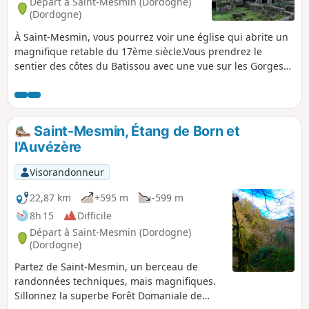
Départ à Saint-Mesmin (Dordogne)
(Dordogne)
À Saint-Mesmin, vous pourrez voir une église qui abrite un
magnifique retable du 17ème siècle.Vous prendrez le
sentier des côtes du Batissou avec une vue sur les Gorges
de l’Auvezère, pour arriver aux forges et haut-fourneau de
Savignac-Lédrier.Vous passerez au Bourg Savignac-Lédriers
pour prendre la direction de Saint-Mesmin, pour passer
devant la Fontaine du bon Saint-Mesmin, puis vous
Saint-Mesmin, Étang de Born et
atteindrez le « Saut Ruban » pour revenir à Saint-Mesmin le
l'Auvézère
long de l’affluent de l’Auvezère.
Visorandonneur
22,87 km
+595 m
-599 m
8h 15
Difficile
Départ à Saint-Mesmin (Dordogne)
(Dordogne)
Partez de Saint-Mesmin, un berceau de
randonnées techniques, mais magnifiques.
Sillonnez la superbe Forêt Domaniale de