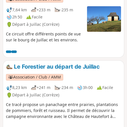
7,64 km
+233 m
-235 m
2h 50
Facile
Départ à Juillac (Corrèze)
Ce circuit offre différents points de vue
sur le bourg de Juillac et les environs.
Le Forestier au départ de Juillac
Association / Club / AMM
8,23 km
+241 m
-234 m
3h 00
Facile
Départ à Juillac (Corrèze)
Ce tracé propose un panachage entre prairies, plantations
de pommiers, forêt et ruisseau. Il permet de découvrir la
campagne environnante avec le Château de Hautefort à
l'Ouest et les buttes calcaires de Ayen Yssandon et Saint-