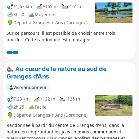
11,67 km
+165 m
-161 m
3h 50
Moyenne
Départ à Granges-d'Ans (Dordogne)
Sur ce parcours, il est possible de choisir entre trois
boucles. Cette randonnée est ombragée.
Au cœur de la nature au sud de
Granges d'Ans
Visorandonneur
7,23 km
+122 m
-125 m
2h 25
Facile
Départ à Granges-d'Ans (Dordogne)
Randonnée à partir du centre de Granges d'Ans, dans la
nature en empruntant les jolis chemins communaux et
quelques tronçons goudronnés. Profitez des paysages et