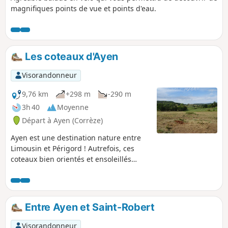
magnifiques points de vue et points d'eau.
Les coteaux d'Ayen
Visorandonneur
9,76 km
+298 m
-290 m
3h 40
Moyenne
Départ à Ayen (Corrèze)
Ayen est une destination nature entre
Limousin et Périgord ! Autrefois, ces
coteaux bien orientés et ensoleillés
produisaient de la vigne et ils
accueillent aujourd'hui des cultures
fruitières: la route de la pomme du
Limousin passe par Ayen. Vous
Entre Ayen et Saint-Robert
traverserez des noyeraies: Ayen,
berceau de la variété Corne, est inscrit
Visorandonneur