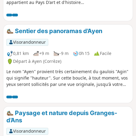
appartient au Pays D'art et d'histoire
Vézère-Ardoise car ce site stratégique
fut choisi par la vicomte de Limoges
puis érigé en duché par la famille de
Noailles. Au fil des pittoresques ruelles,
Sentier des panoramas d'Ayen
découvrez le patrimoine lié à l'eau avec
les fontaines et les lavoirs, les
Visorandonneur
imposantes demeurent. L'église d'Ayen
et ses éléments classés aux Monuments
0,81 km
+9 m
-9 m
0h 15
Facile
historiques susciteront votre curiosité !
Départ à Ayen (Corrèze)
Le nom "Ayen" provient très certainement du gaulois "Agin"
qui signifie "hauteur". Sur cette boucle, à tout moment, vos
yeux seront sollicités par une vue originale, jusqu'à votre
arrivée sur le puy d'Ayen, point culminant de l'Yssandonnais
( 377m) avec un panorama à 360°. Ce relief en calcaire se
nomme Butte témoin et constitue un écosystème rare à
préserver (orchidées, empuses, papillons)
Paysage et nature depuis Granges-
d’Ans
Visorandonneur