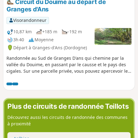
Circuit du Douime au départ de
plus douce par le village de La-Chapelle-
Granges d'Ans
Saint-Jean. Un peu de route bitumée au
départ et à l'arrivée, mais sur
Visorandonneur
l'ensemble, bien plus de chemins que
de goudron.
10,87 km
+185 m
-192 m
3h 40
Moyenne
Départ à Granges-d'Ans (Dordogne)
Randonnée au Sud de Granges D'ans qui chemine par la
vallée du Douime, en passant par le causse et le pays des
cigales. Sur une parcelle privée, vous pouvez apercevoir les
ruines de deux moulins et la cascade du Douime qui
alimentait ceux-ci. Ils ont été utilisés par les habitants
jusqu’à l'arrivée de l’électricité.
Plus de circuits de randonnée Teillots
Découvrez aussi les circuits de randonnée des communes
à proximité