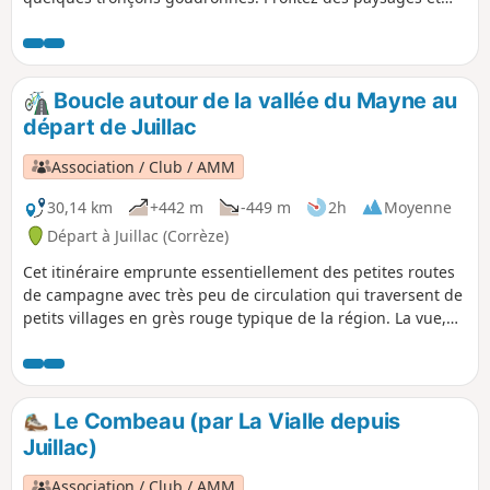
des vues sur les reliefs. N'hésitez pas à faire quelques
détours pour aller voir les lavoirs.
Boucle autour de la vallée du Mayne au
départ de Juillac
Association / Club / AMM
30,14 km
+442 m
-449 m
2h
Moyenne
Départ à Juillac (Corrèze)
Cet itinéraire emprunte essentiellement des petites routes
de campagne avec très peu de circulation qui traversent de
petits villages en grès rouge typique de la région. La vue,
globalement très dégagée, permet de profiter de
magnifiques panoramas.
Le Combeau (par La Vialle depuis
Juillac)
Association / Club / AMM