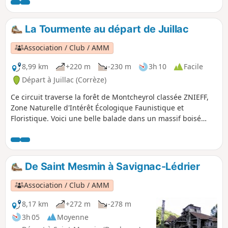
Robert.
La Tourmente au départ de Juillac
Association / Club / AMM
8,99 km
+220 m
-230 m
3h 10
Facile
Départ à Juillac (Corrèze)
Ce circuit traverse la forêt de Montcheyrol classée ZNIEFF,
Zone Naturelle d'Intérêt Écologique Faunistique et
Floristique. Voici une belle balade dans un massif boisé
largement dominé par les feuillus, chêne, hêtre,
châtaignier, frêne, robinier, merisier, au cœur duquel coule
la Tourmente qui a creusé son territoire en façonnant la
roche. Cette balade peut se prolonger par une flânerie dans
De Saint Mesmin à Savignac-Lédrier
les rues de Juillac, parmi ses maisons de caractère, coiffées
de toits d'ardoise.
Association / Club / AMM
8,17 km
+272 m
-278 m
3h 05
Moyenne