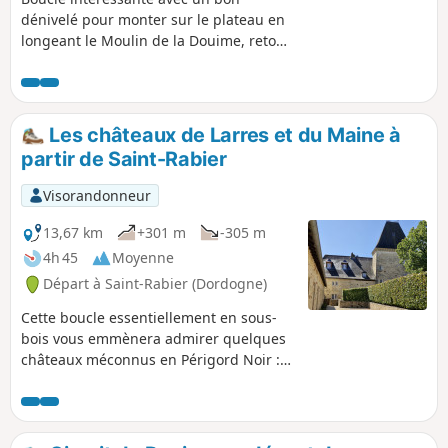
dénivelé pour monter sur le plateau en
longeant le Moulin de la Douime, retour
en pente très douce.
Les châteaux de Larres et du Maine à
partir de Saint-Rabier
Visorandonneur
13,67 km
+301 m
-305 m
4h 45
Moyenne
Départ à Saint-Rabier (Dordogne)
Cette boucle essentiellement en sous-
bois vous emmènera admirer quelques
châteaux méconnus en Périgord Noir :
Saint-Rabier, Rastignac, Larres et Le-
Maine. Un bon dénivelé vous conduira
sur les hauteurs de Larres depuis le
Taravellou. Le retour se passe en pente