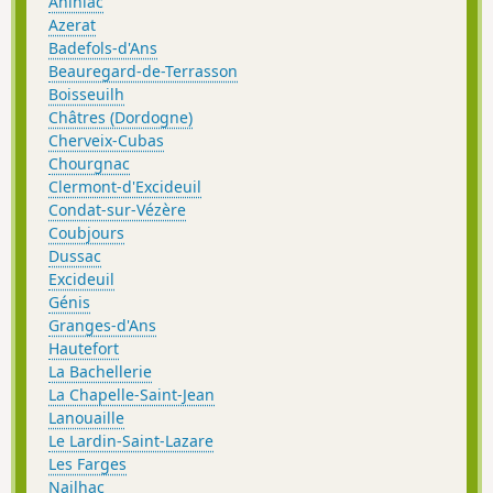
Anlhiac
Azerat
Badefols-d'Ans
Beauregard-de-Terrasson
Boisseuilh
Châtres (Dordogne)
Cherveix-Cubas
Chourgnac
Clermont-d'Excideuil
Condat-sur-Vézère
Coubjours
Dussac
Excideuil
Génis
Granges-d'Ans
Hautefort
La Bachellerie
La Chapelle-Saint-Jean
Lanouaille
Le Lardin-Saint-Lazare
Les Farges
Nailhac