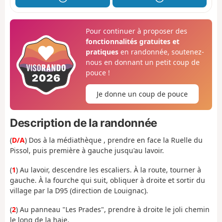
Pour continuer à proposer des
fonctionnalités gratuites et
pratiques
en randonnée, soutenez-
nous en donnant un petit coup de
pouce !
Je donne un coup de pouce
Description de la randonnée
(
D/A
) Dos à la médiathèque , prendre en face la Ruelle du
Pissol, puis première à gauche jusqu'au lavoir.
(
1
) Au lavoir, descendre les escaliers. À la route, tourner à
gauche. À la fourche qui suit, obliquer à droite et sortir du
village par la D95 (direction de Louignac).
(
2
) Au panneau "Les Prades", prendre à droite le joli chemin
le long de la haie.