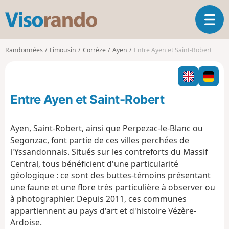
V
O
i
u
s
v
o
Randonnées
Limousin
Corrèze
Ayen
Entre Ayen et Saint-Robert
r
r
i
a
r
n
l
d
Entre Ayen et Saint-Robert
a
o
n
a
Ayen, Saint-Robert, ainsi que Perpezac-le-Blanc ou
v
Segonzac, font partie de ces villes perchées de
i
l'Yssandonnais. Situés sur les contreforts du Massif
g
Central, tous bénéficient d'une particularité
a
t
géologique : ce sont des buttes-témoins présentant
i
une faune et une flore très particulière à observer ou
o
à photographier. Depuis 2011, ces communes
n
appartiennent au pays d'art et d'histoire Vézère-
Ardoise.