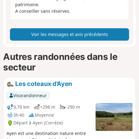
patrimoine.
A conseiller sans réserves.
Voir les messages et avis précédents
Autres randonnées dans le
secteur
Les coteaux d'Ayen
Visorandonneur
9,76 km
+298 m
-290 m
3h 40
Moyenne
Départ à Ayen (Corrèze)
Ayen est une destination nature entre