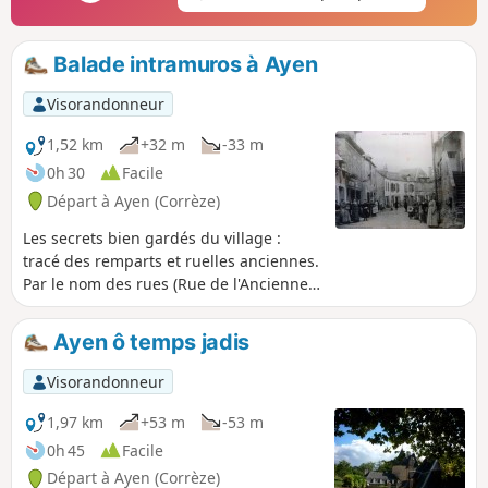
historiques susciteront votre curiosité !
Balade intramuros à Ayen
Visorandonneur
1,52 km
+32 m
-33 m
0h 30
Facile
Départ à Ayen (Corrèze)
Les secrets bien gardés du village :
tracé des remparts et ruelles anciennes.
Par le nom des rues (Rue de l'Ancienne
Gare, Rue du Pissol, Rue du Vouvent,
Rue du Puy Aux Clercs...), vous vous
Ayen ô temps jadis
imaginez prendre le tacot, laver le linge
aux lavoirs, étudier à l'école des
Visorandonneur
soeurs...sans oublier de prendre un
verre en terrasse face à la vallée,
1,97 km
+53 m
-53 m
dégourdir vos papilles dans l'un des
0h 45
Facile
restaurants, découvrir la Maison du
Départ à Ayen (Corrèze)