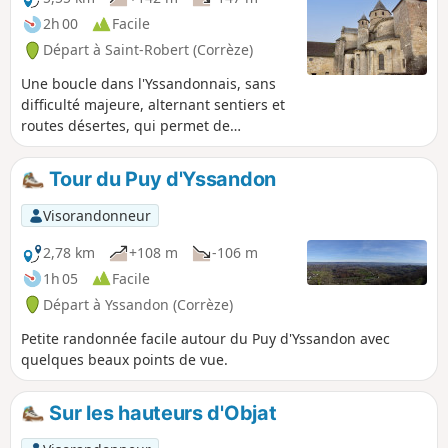
2h 00
Facile
Départ à Saint-Robert (Corrèze)
Une boucle dans l'Yssandonnais, sans
difficulté majeure, alternant sentiers et
routes désertes, qui permet de
contempler le magnifique village Saint-
Robert, ainsi qu'une fontaine dédiée à
Tour du Puy d'Yssandon
un martyr.
Visorandonneur
2,78 km
+108 m
-106 m
1h 05
Facile
Départ à Yssandon (Corrèze)
Petite randonnée facile autour du Puy d'Yssandon avec
quelques beaux points de vue.
Sur les hauteurs d'Objat