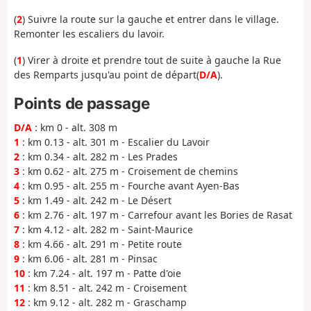
(
2
) Suivre la route sur la gauche et entrer dans le village.
Remonter les escaliers du lavoir.
(
1
) Virer à droite et prendre tout de suite à gauche la Rue
des Remparts jusqu'au point de départ(
D/A
).
Points de passage
D/A
: km 0 - alt. 308 m
1
: km 0.13 - alt. 301 m - Escalier du Lavoir
2
: km 0.34 - alt. 282 m - Les Prades
3
: km 0.62 - alt. 275 m - Croisement de chemins
4
: km 0.95 - alt. 255 m - Fourche avant Ayen-Bas
5
: km 1.49 - alt. 242 m - Le Désert
6
: km 2.76 - alt. 197 m - Carrefour avant les Bories de Rasat
7
: km 4.12 - alt. 282 m - Saint-Maurice
8
: km 4.66 - alt. 291 m - Petite route
9
: km 6.06 - alt. 281 m - Pinsac
10
: km 7.24 - alt. 197 m - Patte d'oie
11
: km 8.51 - alt. 242 m - Croisement
12
: km 9.12 - alt. 282 m - Graschamp