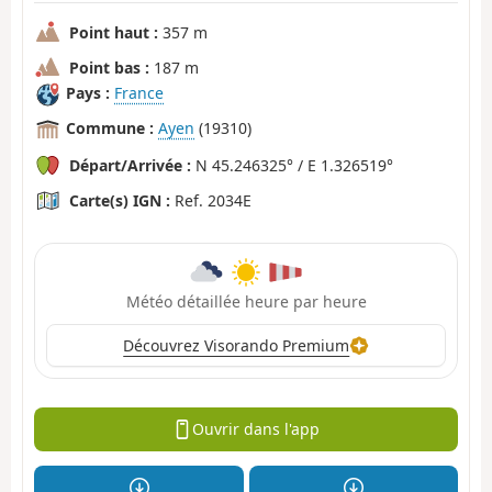
Point haut :
357 m
Point bas :
187 m
Pays :
France
Commune :
Ayen
(19310)
Départ/Arrivée :
N 45.246325° / E 1.326519°
Carte(s) IGN :
Ref. 2034E
Météo détaillée heure par heure
Découvrez Visorando Premium
Ouvrir dans l'app