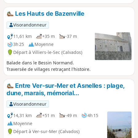
libérée par les troupes canadiennes. Le
retour de Ver à Graye se fait en partie
Les Hauts de Bazenville
dans les marais abrités derrière un
mince cordon dunaire.
Visorandonneur
11,61 km
+35 m
-37 m
3h 25
Moyenne
Départ à Villiers-le-Sec (Calvados)
Balade dans le Bessin Normand.
Traversée de villages retraçant l'histoire.
Entre Ver-sur-Mer et Asnelles : plage,
dune, marais, mémorial...
Visorandonneur
14,31 km
+51 m
-49 m
4h 15
Moyenne
Départ à Ver-sur-Mer (Calvados)