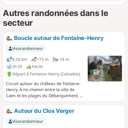
Autres randonnées dans le
secteur
Boucle autour de Fontaine-Henry
Visorandonneur
8,20 km
+73 m
-74 m
2h 35
Facile
Départ à Fontaine-Henry (Calvados)
Circuit autour du château de Fontaine-
Henry. À mi-chemin entre la ville de
Caen et les plages du Débarquement, le
château de Fontaine-Henry surplombe
la verdoyante petite vallée de la Mue.
Autour du Clos Verger
Ses toits d'une hauteur vertigineuse
dominent les arbres séculaires du parc
Visorandonneur
et coiffent une façade richement