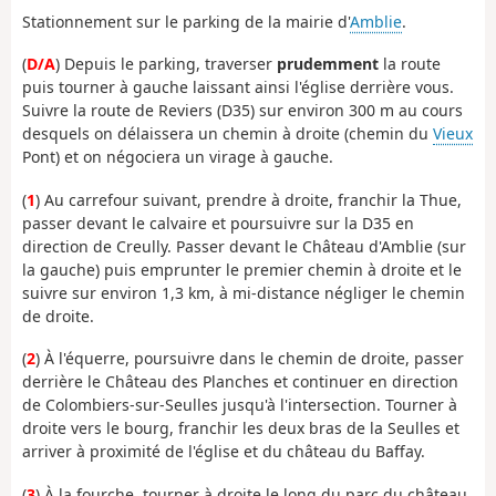
Stationnement sur le parking de la mairie d'
Amblie
.
(
D/A
) Depuis le parking, traverser
prudemment
la route
puis tourner à gauche laissant ainsi l'église derrière vous.
Suivre la route de Reviers (D35) sur environ 300 m au cours
desquels on délaissera un chemin à droite (chemin du
Vieux
Pont) et on négociera un virage à gauche.
(
1
) Au carrefour suivant, prendre à droite, franchir la Thue,
passer devant le calvaire et poursuivre sur la D35 en
direction de Creully. Passer devant le Château d'Amblie (sur
la gauche) puis emprunter le premier chemin à droite et le
suivre sur environ 1,3 km, à mi-distance négliger le chemin
de droite.
(
2
) À l'équerre, poursuivre dans le chemin de droite, passer
derrière le Château des Planches et continuer en direction
de Colombiers-sur-Seulles jusqu'à l'intersection. Tourner à
droite vers le bourg, franchir les deux bras de la Seulles et
arriver à proximité de l'église et du château du Baffay.
(
3
) À la fourche, tourner à droite le long du parc du château,