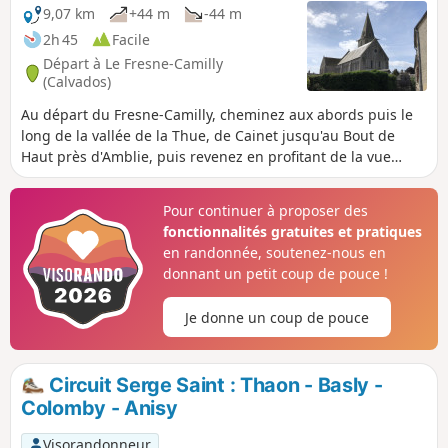
sculptée où les styles du XVe et XVIe
9,07 km
+44 m
-44 m
siècle se succèdent.
2h 45
Facile
Départ à Le Fresne-Camilly
(Calvados)
Au départ du Fresne-Camilly, cheminez aux abords puis le
long de la vallée de la Thue, de Cainet jusqu'au Bout de
Haut près d'Amblie, puis revenez en profitant de la vue
dégagée qu'offre la campagne dans cette partie de la
plaine de Caen.
Pour continuer à proposer des
fonctionnalités gratuites et pratiques
en randonnée, soutenez-nous en
donnant un petit coup de pouce !
Je donne un coup de pouce
Circuit Serge Saint : Thaon - Basly -
Colomby - Anisy
Visorandonneur