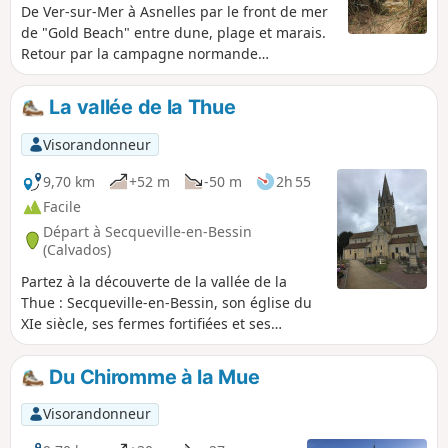
De Ver-sur-Mer à Asnelles par le front de mer
de "Gold Beach" entre dune, plage et marais.
Retour par la campagne normande
surplombant la plage, par les villages
d'Asnelles, de Meuvaines et d'Asnelles et par
La vallée de la Thue
le mémorial britannique qui rend hommage
aux 22442 libérateurs tombés sous
Visorandonneur
commandement britannique au cours de la
Bataille de Normandie (ouverture en 2021).
9,70 km
+52 m
-50 m
2h 55
Facile
Départ à Secqueville-en-Bessin
(Calvados)
Partez à la découverte de la vallée de la
Thue : Secqueville-en-Bessin, son église du
XIe siècle, ses fermes fortifiées et ses
maisons blanches, son cimetière militaire…
Le clocher de Secqueville qui domine
Du Chiromme à la Mue
l'horizon surveille la vallée de la Thue où se
nichent les blanches maisons du Bessin.
Visorandonneur