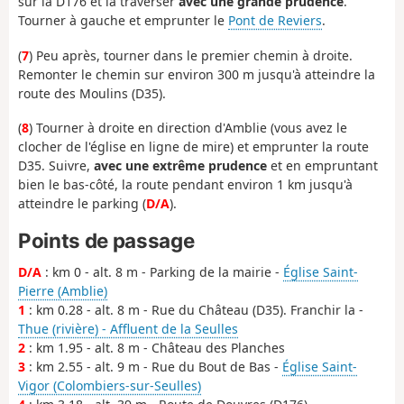
sur la D176 et la traverser
avec une grande prudence
.
Tourner à gauche et emprunter le
Pont de Reviers
.
(
7
) Peu après, tourner dans le premier chemin à droite.
Remonter le chemin sur environ 300 m jusqu'à atteindre la
route des Moulins (D35).
(
8
) Tourner à droite en direction d'Amblie (vous avez le
clocher de l'église en ligne de mire) et emprunter la route
D35. Suivre,
avec une extrême prudence
et en empruntant
bien le bas-côté, la route pendant environ 1 km jusqu'à
atteindre le parking (
D/A
).
Points de passage
D/A
: km 0 - alt. 8 m - Parking de la mairie -
Église Saint-
Pierre (Amblie)
1
: km 0.28 - alt. 8 m - Rue du Château (D35). Franchir la -
Thue (rivière) - Affluent de la Seulles
2
: km 1.95 - alt. 8 m - Château des Planches
3
: km 2.55 - alt. 9 m - Rue du Bout de Bas -
Église Saint-
Vigor (Colombiers-sur-Seulles)