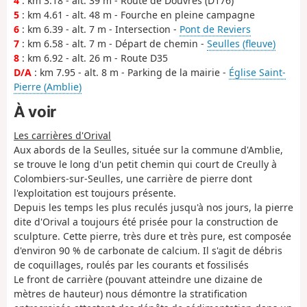
4
: km 3.18 - alt. 39 m - Route de Douvres (D176)
5
: km 4.61 - alt. 48 m - Fourche en pleine campagne
6
: km 6.39 - alt. 7 m - Intersection -
Pont de Reviers
7
: km 6.58 - alt. 7 m - Départ de chemin -
Seulles (fleuve)
8
: km 6.92 - alt. 26 m - Route D35
D/A
: km 7.95 - alt. 8 m - Parking de la mairie -
Église Saint-
Pierre (Amblie)
À voir
Les carrières d'Orival
Aux abords de la Seulles, située sur la commune d'Amblie,
se trouve le long d'un petit chemin qui court de Creully à
Colombiers-sur-Seulles, une carrière de pierre dont
l'exploitation est toujours présente.
Depuis les temps les plus reculés jusqu'à nos jours, la pierre
dite d'Orival a toujours été prisée pour la construction de
sculpture. Cette pierre, très dure et très pure, est composée
d'environ 90 % de carbonate de calcium. Il s'agit de débris
de coquillages, roulés par les courants et fossilisés
Le front de carrière (pouvant atteindre une dizaine de
mètres de hauteur) nous démontre la stratification