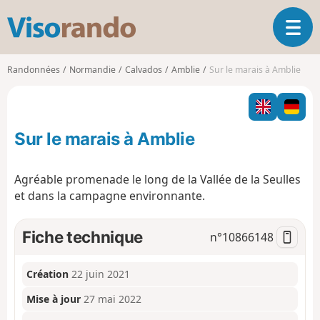
V
O
i
u
s
v
o
Randonnées
Normandie
Calvados
Amblie
Sur le marais à Amblie
r
r
i
a
r
n
l
d
Sur le marais à Amblie
a
o
n
a
Agréable promenade le long de la Vallée de la Seulles
v
et dans la campagne environnante.
i
g
a
Fiche technique
n°
10866148
t
i
o
Création
22 juin 2021
n
Mise à jour
27 mai 2022