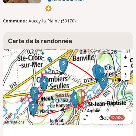
Commune :
Aucey-la-Plaine (50170)
Carte de la randonnée
5
6
7
8
4
3
1
2
3D
NOUVEAU
A
Attributions
ff
i