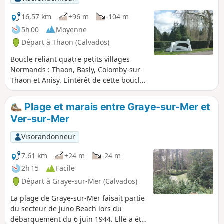
16,57 km
+96 m
-104 m
5h 00
Moyenne
Départ à Thaon (Calvados)
Boucle reliant quatre petits villages
Normands : Thaon, Basly, Colomby-sur-
Thaon et Anisy. L'intérêt de cette boucle
réside principalement dans le fait de
voir les sculptures de Serge Saint
Plage et marais entre Graye-sur-Mer et
installées dans ces lieux. Certaines
Ver-sur-Mer
parties en plaine peuvent paraitre
longues.
Visorandonneur
7,61 km
+24 m
-24 m
2h 15
Facile
Départ à Graye-sur-Mer (Calvados)
La plage de Graye-sur-Mer faisait partie
du secteur de Juno Beach lors du
débarquement du 6 juin 1944. Elle a été