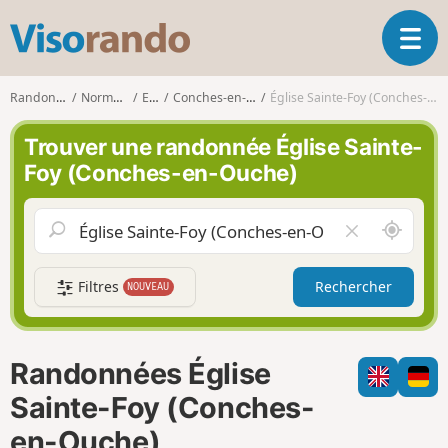
V
O
i
u
s
v
o
Randonnées
Normandie
Eure
Conches-en-Ouche
Église Sainte-Foy (Conches-en-Ouche)
r
r
i
a
Trouver une randonnée Église Sainte-
r
n
Foy (Conches-en-Ouche)
l
d
a
o
n
A
V
a
u
i
v
t
d
i
Filtres
Rechercher
NOUVEAU
o
e
g
u
r
a
r
l
t
d
e
i
Randonnées Église
e
c
o
m
h
Sainte-Foy (Conches-
n
o
a
en-Ouche)
i
m