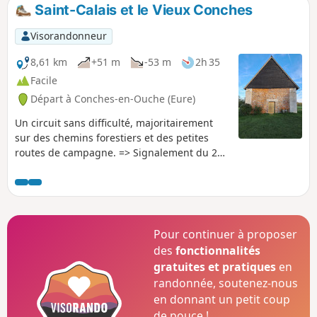
promeneur ce Pays si bien décrit par Jean de la Varende.
Saint-Calais et le Vieux Conches
Visorandonneur
8,61 km
+51 m
-53 m
2h 35
Facile
Départ à Conches-en-Ouche (Eure)
Un circuit sans difficulté, majoritairement
sur des chemins forestiers et des petites
routes de campagne. => Signalement du 28
mars 2025 de la responsable du balisage
Evreux Conches.Attention le GRP® (balisage
Rouge et Jaune) a été dé-balisé n'existe plus
sur le terrain, mais il est encore indiqué sur
la carte .
Pour continuer à proposer
des
fonctionnalités
gratuites et pratiques
en
randonnée, soutenez-nous
en donnant un petit coup
de pouce !