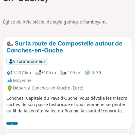
p
Église du XVIe siècle, de style gothique flamboyant.
Sur la route de Compostelle autour de
Conches-en-Ouche
Visorandonneur
14,57 km
+105 m
-105 m
4h 30
Moyenne
Départ à Conches-en-Ouche (Eure)
Conches, Capitale du Pays d'Ouche, vous dévoile les trésors
cachés de son passé historique et vous emmène serpenter
au fil de la secrète Vallée du Rouloir, laissant découvrir la
fraîcheur de ses rives et de jolis bijoux d'architecture rurale
normande. C'est le souvenir d'une Normandie à la grâce
toute féminine et au paysage onctueux que laisse au