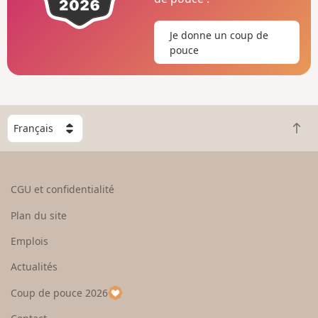
Je donne un coup de
pouce
C
R
h
e
o
t
i
o
s
CGU et confidentialité
u
i
r
s
Plan du site
e
s
n
e
Emplois
h
z
Actualités
a
u
u
n
Coup de pouce 2026
t
p
a