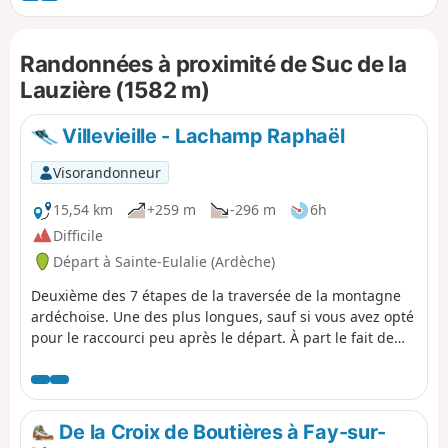
bords de la Loire qui reste encore, ici,
un torrent impétueux. Traversée des
Randonnées à proximité de Suc de la
villages de Sainte-Eulalie et du Béage
qui offrent de nombreux commerces et
Lauzière (1582 m)
de quoi se restaurer en route. On
découvre un riche et très beau
Villevieille - Lachamp Raphaël
patrimoine bâti.
Visorandonneur
15,54 km
+259 m
-296 m
6h
Difficile
Départ à Sainte-Eulalie (Ardèche)
Deuxième des 7 étapes de la traversée de la montagne
ardéchoise. Une des plus longues, sauf si vous avez opté
pour le raccourci peu après le départ. À part le fait de
passer à proximité du Mont Gerbier de Jonc et du site où
se trouve la source, plus exactement les sources de la
Loire qui sont recouvertes de neige en hiver, cette étape
n'est pas la plus intéressante. Mais compte tenu du choix
De la Croix de Boutières à Fay-sur-
limité des hébergements en période hivernale, il n'est