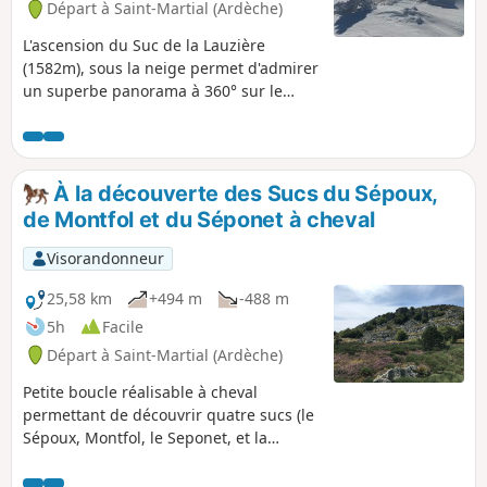
Départ à Saint-Martial (Ardèche)
Loire.
L'ascension du Suc de la Lauzière
(1582m), sous la neige permet d'admirer
un superbe panorama à 360° sur le
Mezenc et les Estables, le Gerbier de
Jonc, et tous les sucs environnants. Ce
tracé est une version écourtée de la
randonnée des Quatre Sucs dont le but
À la découverte des Sucs du Sépoux,
est de profiter des magnifiques
de Montfol et du Séponet à cheval
paysages enneigés.
Visorandonneur
25,58 km
+494 m
-488 m
5h
Facile
Départ à Saint-Martial (Ardèche)
Petite boucle réalisable à cheval
permettant de découvrir quatre sucs (le
Sépoux, Montfol, le Seponet, et la
Lauzière) et différents points de vue sur
le Plateau Ardéchois. Passage par les