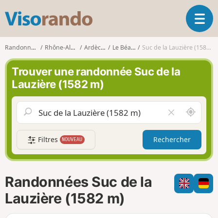
V
O
i
u
s
v
o
Randonnées
Rhône-Alpes
Ardèche
Le Béage
Suc de la Lauzière (1582 m)
r
r
i
a
Trouver une randonnée Suc de la
r
n
Lauzière (1582 m)
l
d
a
o
n
A
V
a
u
i
v
t
d
i
Filtres
Rechercher
NOUVEAU
o
e
g
u
r
a
r
l
t
d
e
i
Randonnées Suc de la
e
c
o
m
h
Lauzière (1582 m)
n
o
a
i
m