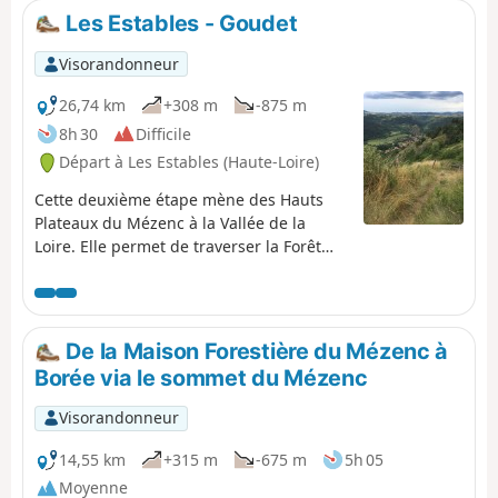
de rejoindre le gîte de Villevieille.
Les Estables - Goudet
Visorandonneur
26,74 km
+308 m
-875 m
8h 30
Difficile
Départ à Les Estables (Haute-Loire)
Cette deuxième étape mène des Hauts
Plateaux du Mézenc à la Vallée de la
Loire. Elle permet de traverser la Forêt
Domaniale du Mézenc mais également le
bois de Breysse, mélange de hêtres et de
résineux.Le trajet suit peu ou prou le
tracé du GR®®40, en évitant lorsque c'est
De la Maison Forestière du Mézenc à
possible les larges pistes ou les petites
Borée via le sommet du Mézenc
routes.
Visorandonneur
14,55 km
+315 m
-675 m
5h 05
Moyenne