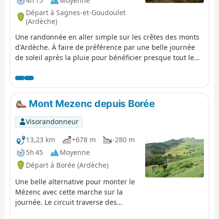
4h 15
Moyenne
Départ à Sagnes-et-Goudoulet
(Ardèche)
Une randonnée en aller simple sur les crêtes des monts
d'Ardèche. À faire de préférence par une belle journée
de soleil après la pluie pour bénéficier presque tout le
long d'une vue superbe sur toutes les Alpes, du Mont
Blanc au Ventoux.
Mont Mezenc depuis Borée
Visorandonneur
13,23 km
+678 m
-280 m
5h 45
Moyenne
Départ à Borée (Ardèche)
Une belle alternative pour monter le
Mézenc avec cette marche sur la
journée. Le circuit traverse des
villages anciens et des paysages