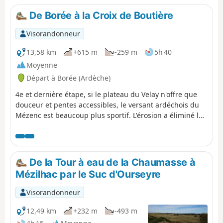
De Borée à la Croix de Boutière
Visorandonneur
13,58 km
+615 m
-259 m
5h 40
Moyenne
Départ à Borée (Ardèche)
4e et dernière étape, si le plateau du Velay n'offre que
douceur et pentes accessibles, le versant ardéchois du
Mézenc est beaucoup plus sportif. L'érosion a éliminé les
scories volcaniques qui entouraient les anciennes
cheminées magmatiques, et ne subsistent désormais
que des éminences difficilement accessibles, à l'image
du plus célèbre des sucs, le Mont Gerbier de Jonc. Mais
De la Tour à eau de la Chaumasse à
heureusement, il existe aussi des chemins qui
Mézilhac par le Suc d'Ourseyre
permettent de retrouver les hauteurs de façon bien
agréable.
Visorandonneur
12,49 km
+232 m
-493 m