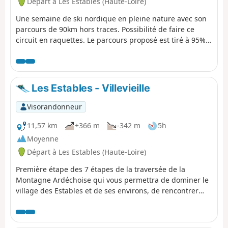
Départ à Les Estables (Haute-Loire)
Une semaine de ski nordique en pleine nature avec son
parcours de 90km hors traces. Possibilité de faire ce
circuit en raquettes. Le parcours proposé est tiré à 95%
d'une série de fiches éditées avec le soutien du Conseil
général de l'Ardèche. Dans son ensemble, le parcours
est balisé aux points "stratégiques" par des piquets
équipés d'un disque rouge, mais, en cas de mauvais
Les Estables - Villevieille
temps (chutes de neige, brouillard), l'efficacité de ce
balisage est aléatoire.
Visorandonneur
11,57 km
+366 m
-342 m
5h
Moyenne
Départ à Les Estables (Haute-Loire)
Première étape des 7 étapes de la traversée de la
Montagne Ardéchoise qui vous permettra de dominer le
village des Estables et de ses environs, de rencontrer
éventuellement des équipages de chiens de traîneau, de
faire une belle traversée en forêt avec des points de vues
sur le cirque des Boutières, le Suc de la Lauzières avant