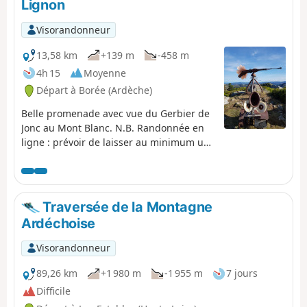
Lignon
guère possible de l'éviter.
Visorandonneur
13,58 km
+139 m
-458 m
4h 15
Moyenne
Départ à Borée (Ardèche)
Belle promenade avec vue du Gerbier de
Jonc au Mont Blanc. N.B. Randonnée en
ligne : prévoir de laisser au minimum un
véhicule au départ et un à l'arrivée.
Traversée de la Montagne
Ardéchoise
Visorandonneur
89,26 km
+1 980 m
-1 955 m
7 jours
Difficile