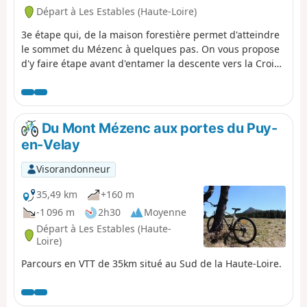
Départ à Les Estables (Haute-Loire)
3e étape qui, de la maison forestière permet d'atteindre
le sommet du Mézenc à quelques pas. On vous propose
d'y faire étape avant d'entamer la descente vers la Croix
de Boutière qui domine le cirque du même nom.
Changement radical de paysage, les hauts plateaux
velaves laissent la place aux sucs ardéchois. La descente
au milieu d'un paysage volcanique érodé par les
Du Mont Mézenc aux portes du Puy-
millénaires est de toute beauté. Borée est une halte bien
en-Velay
sympathique.
Visorandonneur
35,49 km
+160 m
-1 096 m
2h30
Moyenne
Départ à Les Estables (Haute-
Loire)
Parcours en VTT de 35km situé au Sud de la Haute-Loire.