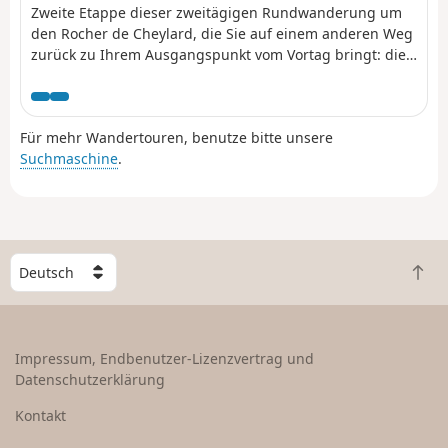
Dorf Niègles, den Schlössern von
Zweite Etappe dieser zweitägigen Rundwanderung um
Vantadour und Hautségur sowie der
den Rocher de Cheylard, die Sie auf einem anderen Weg
Via Domitia.
zurück zu Ihrem Ausgangspunkt vom Vortag bringt: die
Cascade du Ray-Pic.Nach einer Passage auf dem Gipfel
des Rouyon-Massivs tauchen Sie in Richtung Besorgues
hinab, um auf der anderen Seite wieder auf die
Für mehr Wandertouren, benutze bitte unsere
Hochebene der Ardèche zu gelangen: Hier weichen
Suchmaschine
.
Ginsterbüsche wilden Heidelbeeren.
W
Z
ä
u
h
r
l
ü
e
Impressum, Endbenutzer-Lizenzvertrag und
c
e
Datenschutzerklärung
k
i
n
n
Kontakt
a
L