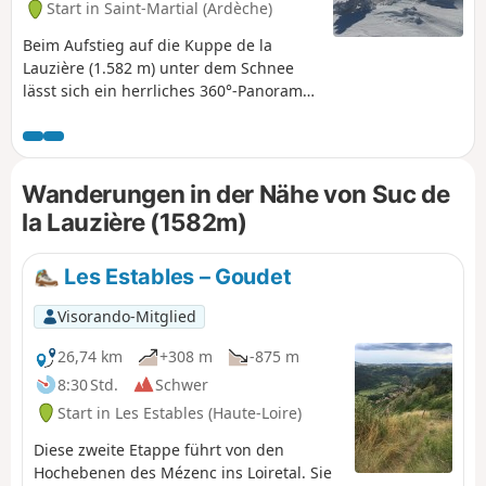
Start in Saint-Martial (Ardèche)
Massiv im Süden, über den Gerbier und
den Areilladou im Osten und im Westen
Beim Aufstieg auf die Kuppe de la
bis zur Haute-Loire.
Lauzière (1.582 m) unter dem Schnee
lässt sich ein herrliches 360°-Panorama
auf den Mezenc und die Estables, den
Gerbier de Jonc sowie alle umliegenden
Kuppen bewundern. Diese Route ist
eine verkürzte Version der „Quatre
Wanderungen in der Nähe von Suc de
Sucs“-Wanderung, deren Ziel es ist, die
la Lauzière (1582m)
herrlichen verschneiten Landschaften
zu genießen.
Les Estables – Goudet
Visorando-Mitglied
26,74 km
+308 m
-875 m
8:30 Std.
Schwer
Start in Les Estables (Haute-Loire)
Diese zweite Etappe führt von den
Hochebenen des Mézenc ins Loiretal. Sie