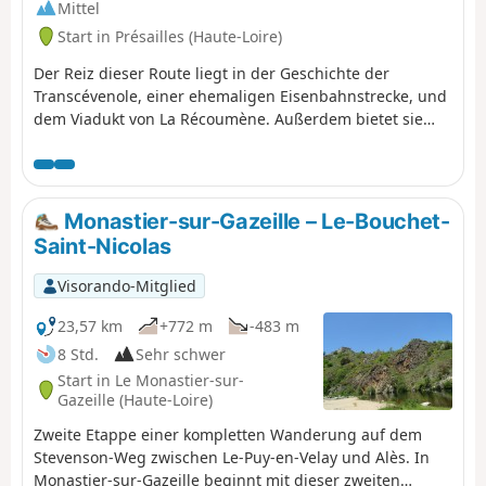
Mittel
Start in Présailles (Haute-Loire)
Der Reiz dieser Route liegt in der Geschichte der
Transcévenole, einer ehemaligen Eisenbahnstrecke, und
dem Viadukt von La Récoumène. Außerdem bietet sie
schöne Ausblicke auf die Region.
Monastier-sur-Gazeille – Le-Bouchet-
Saint-Nicolas
Visorando-Mitglied
23,57 km
+772 m
-483 m
8 Std.
Sehr schwer
Start in Le Monastier-sur-
Gazeille (Haute-Loire)
Zweite Etappe einer kompletten Wanderung auf dem
Stevenson-Weg zwischen Le-Puy-en-Velay und Alès. In
Monastier-sur-Gazeille beginnt mit dieser zweiten