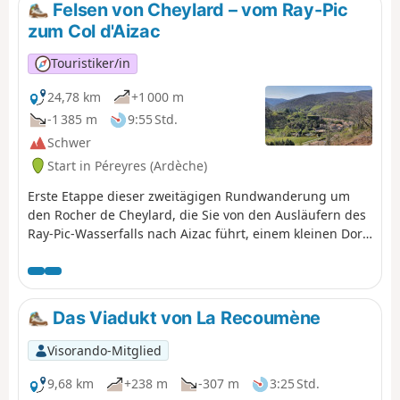
Felsen von Cheylard – vom Ray-Pic
zum Col d'Aizac
Touristiker/in
24,78 km
+1 000 m
-1 385 m
9:55 Std.
Schwer
Start in Péreyres (Ardèche)
Erste Etappe dieser zweitägigen Rundwanderung um
den Rocher de Cheylard, die Sie von den Ausläufern des
Ray-Pic-Wasserfalls nach Aizac führt, einem kleinen Dorf
in den Cevennen der Ardèche, das auf einem Pass
zwischen Volane und Besorgues liegt. Buchenwälder,
Ginsterheiden, Kastanienbäume, Römerstraßen,
kristallklare Wildbäche, Pässe mit atemberaubenden
Das Viadukt von La Recoumène
Ausblicken ... Sie wandern von der Hochebene der
Ardèche in die Tiefebene der Ardèche.
Visorando-Mitglied
9,68 km
+238 m
-307 m
3:25 Std.