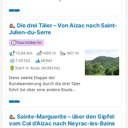
Etappe der eigentliche Weg, den Stevenson zurückgelegt
hat. Ab dieser Etappe folgt die Route demGR®70(rot-
weiße Markierung). Achtung: Dieser weist einige kleine
Änderungen gegenüber der violetten Markierung auf
Die drei Täler – Von Aizac nach Saint-
der IGN-Karte auf (insbesondere um einige kleine
Julien-du-Serre
Straßenabschnitte zu vermeiden).
Touristiker/in
19,84 km
+669 m
-967 m
7:35 Std.
Mittel
Start in Aizac (Ardèche)
Diese zweite Etappe der
Rundwanderung durch die drei Täler
führt Sie über eine andere Route
nach Saint-Julien-du-Serre, dem
Ausgangspunkt des Vortags. Auf
dem ersten Abschnitt wandern Sie
auf dem Kamm und tauchen dann
Sainte-Marguerite – über den Gipfel:
wieder hinab in die Kühle der drei
vom Col d’Aizac nach Neyrac-les-Bains
Täler. Sie durchqueren den