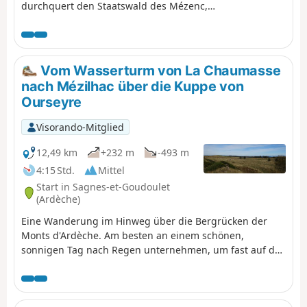
durchquert den Staatswald des Mézenc,
aber auch den Wald von Breysse, eine
Mischung aus Buchen und
Nadelbäumen.Die Route folgt mehr oder
weniger dem Verlauf desGR®®40und
Vom Wasserturm von La Chaumasse
vermeidet, soweit möglich, breite Wege
nach Mézilhac über die Kuppe von
oder kleine Straßen.
Ourseyre
Visorando-Mitglied
12,49 km
+232 m
-493 m
4:15 Std.
Mittel
Start in Sagnes-et-Goudoulet
(Ardèche)
Eine Wanderung im Hinweg über die Bergrücken der
Monts d'Ardèche. Am besten an einem schönen,
sonnigen Tag nach Regen unternehmen, um fast auf der
gesamten Strecke einen herrlichen Blick auf die
gesamten Alpen zu genießen, vom Mont Blanc bis zum
Ventoux.