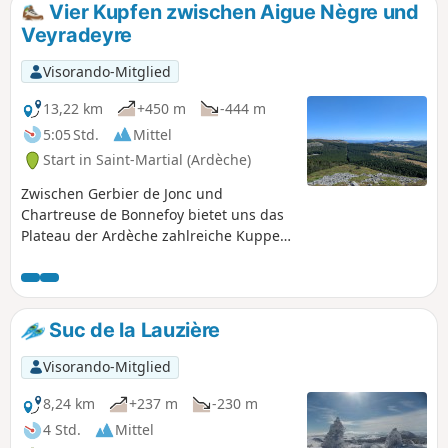
Vier Kupfen zwischen Aigue Nègre und
Veyradeyre
Visorando-Mitglied
13,22 km
+450 m
-444 m
5:05 Std.
Mittel
Start in Saint-Martial (Ardèche)
Zwischen Gerbier de Jonc und
Chartreuse de Bonnefoy bietet uns das
Plateau der Ardèche zahlreiche Kuppen.
Diese Rundwanderung zwischen Aigue
Nègre und Veyradeyre führt an vier
davon vorbei und auf drei davon hinauf.
Es handelt sich in der Reihenfolge um
Suc de la Lauzière
den Séponet (Turm), den Montfol
(Gipfel), die Lauzière (Gipfel) und den
Visorando-Mitglied
Taupernas (Gipfel). Von jedem dieser
Gipfel aus hat man einen
8,24 km
+237 m
-230 m
wunderschönen 360°-Blick vom Mont
4 Std.
Mittel
Mézenc im Norden bis zum Tanargue-