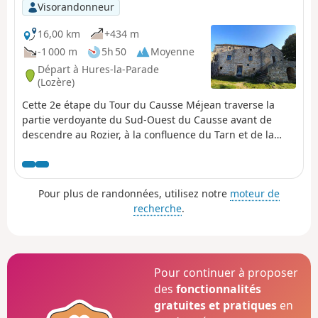
Visorandonneur
16,00 km
+434 m
-1 000 m
5h 50
Moyenne
Départ à Hures-la-Parade
(Lozère)
Cette 2e étape du Tour du Causse Méjean traverse la
partie verdoyante du Sud-Ouest du Causse avant de
descendre au Rozier, à la confluence du Tarn et de la
Jonte. En chemin, la belle église de Saint-Pierre-des-
Tripiers, le village gallo-romain des Résiniers, le Rocher
de Capluc. Le tracé décrit ne passe pas par les célèbres
Pour plus de randonnées, utilisez notre
moteur de
Vases de Chine et de Sèvres au-dessus des Gorges de la
recherche
.
Jonte, cette partie plus technique et plus connue pourra
être facilement trouvée sur d'autres fiches Visorando
pour ceux qui veulent absolument les voir.
Pour continuer à proposer
des
fonctionnalités
gratuites et pratiques
en