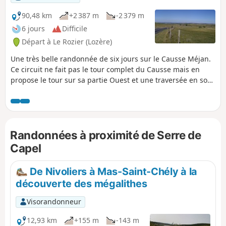
90,48 km
+2 387 m
-2 379 m
6 jours
Difficile
Départ à Le Rozier (Lozère)
Une très belle randonnée de six jours sur le Causse Méjan.
Ce circuit ne fait pas le tour complet du Causse mais en
propose le tour sur sa partie Ouest et une traversée en son
milieu. Le long du parcours, on bénéficie de grands
espaces, et de superbes vues sur les Gorges de la Jonte et
les Gorges du Tarn. On croise peu de monde sur cette
randonnée mais les rencontres avec les éleveurs sont
Randonnées à proximité de Serre de
chaleureuses.
Capel
De Nivoliers à Mas-Saint-Chély à la
découverte des mégalithes
Visorandonneur
12,93 km
+155 m
-143 m