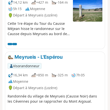
14,12 km
+427 m
-164 m
5h 15
Moyenne
Départ à Meyrueis (Lozère)
Cette 1re étape du Tour du Causse
Méjean hisse le randonneur sur le
Causse depuis Meyrueis au bord de
la Jonte. Dénivelée modeste pour une
une mise en jambes, avec au
programme un passage pittoresque
avant de déboucher sur le Causse,
Meyrueis - L'Espérou
l'Aven Armand, et une fromagerie
réputée à l'entrée du joli hameau de
Visorandonneur
Hyelzas. En arrivant assez tôt il sera
peut-être possible de visiter la Ferme
16,34 km
+850 m
-325 m
7h 05
Caussenarde de Hyelzas.
Moyenne
Départ à Meyrueis (Lozère)
Randonnée du village de Meyrueis (Causse Noir) dans
les Cévennes pour se rapprocher du Mont Aigoual.