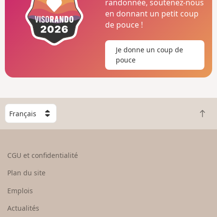
randonnée, soutenez-nous
en donnant un petit coup
de pouce !
Je donne un coup de
pouce
C
R
h
e
o
t
i
o
s
CGU et confidentialité
u
i
r
s
Plan du site
e
s
n
e
Emplois
h
z
Actualités
a
u