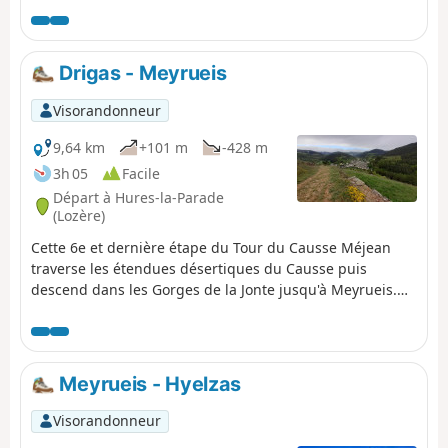
vous pourrez apercevoir le viaduc de Millau.
Drigas - Meyrueis
Visorandonneur
9,64 km
+101 m
-428 m
3h 05
Facile
Départ à Hures-la-Parade
(Lozère)
Cette 6e et dernière étape du Tour du Causse Méjean
traverse les étendues désertiques du Causse puis
descend dans les Gorges de la Jonte jusqu'à Meyrueis.
Cette étape courte sans difficulté peut être cumulée à la
5e étape de Mas-Saint-Chely à Drigas pour ceux qui
veulent raccourcir le Tour en cinq jours.
Meyrueis - Hyelzas
Visorandonneur