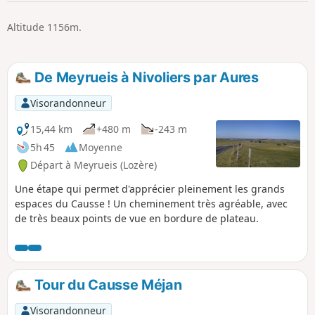
p
Altitude 1156m.
De Meyrueis à Nivoliers par Aures
Visorandonneur
15,44 km
+480 m
-243 m
5h 45
Moyenne
Départ à Meyrueis (Lozère)
Une étape qui permet d'apprécier pleinement les grands
espaces du Causse ! Un cheminement très agréable, avec
de très beaux points de vue en bordure de plateau.
Tour du Causse Méjan
Visorandonneur