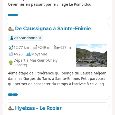
Cévennes en passant par le village Le Pompidou.
De Caussignac à Sainte-Enimie
Visorandonneur
12,77 km
+249 m
-627 m
4h 20
Moyenne
Départ à Mas-Saint-Chély
(Lozère)
4ème étape de l'itinérance qui plonge du Causse Méjean
dans les Gorges du Tarn, à Sainte-Enimie. Petit parcours
qui permet de consacrer du temps à l'arrivée à ce village
classé parmi les Plus beaux villages de France.
Hyelzas - Le Rozier