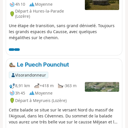
4h 10
Moyenne
Départ à Hures-la-Parade
(Lozère)
Une étape de transition, sans grand dénivelé. Toujours
les grands espaces du Causse, avec quelques
mégalithes sur le chemin.
Le Puech Pounchut
Visorandonneur
8,91 km
+418 m
-363 m
3h 45
Moyenne
Départ à Meyrueis (Lozère)
Cette balade se situe sur le versant Nord du massif de
l'Aigoual, dans les Cévennes. Du sommet de la balade
vous aurez une très belle vue sur le causse Méjean et la
Vallée de la Jonte. Par temps clair en regardant à l'Ouest