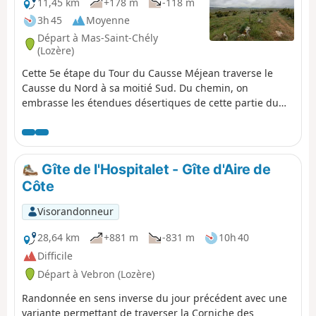
11,45 km
+178 m
-118 m
3h 45
Moyenne
Départ à Mas-Saint-Chély
(Lozère)
Cette 5e étape du Tour du Causse Méjean traverse le
Causse du Nord à sa moitié Sud. Du chemin, on
embrasse les étendues désertiques de cette partie du
Causse. Courte et facile, cette étape peut être complétée
dans la même journée par la 6e étape de Drigas à
Meyrueis pour les marcheurs souhaitant boucler le Tour
plus rapidement.
Gîte de l'Hospitalet - Gîte d'Aire de
Côte
Visorandonneur
28,64 km
+881 m
-831 m
10h 40
Difficile
Départ à Vebron (Lozère)
Randonnée en sens inverse du jour précédent avec une
variante permettant de traverser la Corniche des