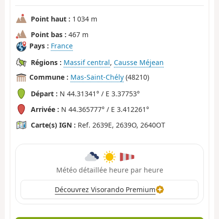
Point haut :
1 034 m
Point bas :
467 m
Pays :
France
Régions :
Massif central
,
Causse Méjean
Commune :
Mas-Saint-Chély
(48210)
Départ :
N 44.31341° / E 3.37753°
Arrivée :
N 44.365777° / E 3.412261°
Carte(s) IGN :
Ref. 2639E, 2639O, 2640OT
Météo détaillée heure par heure
Découvrez Visorando Premium