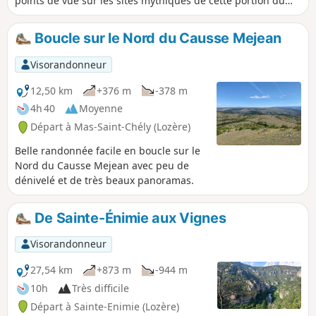
points de vue sur les sites mythiques de cette portion du
cours du Tarn : ruines du Planiol, les Détroits, le hameau de
La Croze, les Baumes Basses ou la passerelle du 107 ! La
Boucle sur le Nord du Causse Mejean
randonnée s'achève après le Pas de Soucy au beau village
des Vignes.Une petite partie du parcours vers la fin est
Visorandonneur
commune avec le GRP® "Tour du Méjan".
12,50 km
+376 m
-378 m
4h 40
Moyenne
Départ à Mas-Saint-Chély (Lozère)
Belle randonnée facile en boucle sur le
Nord du Causse Mejean avec peu de
dénivelé et de très beaux panoramas.
De Sainte-Énimie aux Vignes
Visorandonneur
27,54 km
+873 m
-944 m
10h
Très difficile
Départ à Sainte-Enimie (Lozère)