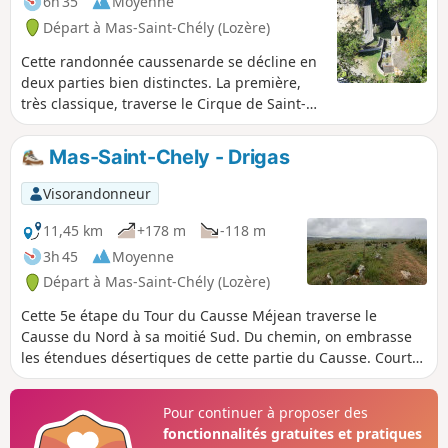
6h 35
Moyenne
Départ à Mas-Saint-Chély (Lozère)
Cette randonnée caussenarde se décline en
deux parties bien distinctes. La première,
très classique, traverse le Cirque de Saint-
Chély et conduit au charmant village qui lui
a donné son nom, site emblématique des
Mas-Saint-Chely - Drigas
Gorges du Tarn. La deuxième, plus originale
et beaucoup moins fréquentée, remonte sur
Visorandonneur
le Causse Méjean pour découvrir le Mont
Servy. Ce petit sommet injustement
11,45 km
+178 m
-118 m
méconnu culminant à 1105 m d'altitude offre
3h 45
Moyenne
un panorama exceptionnel justifiant à lui
Départ à Mas-Saint-Chély (Lozère)
seul le circuit entrepris.
Cette 5e étape du Tour du Causse Méjean traverse le
Causse du Nord à sa moitié Sud. Du chemin, on embrasse
les étendues désertiques de cette partie du Causse. Courte
et facile, cette étape peut être complétée dans la même
journée par la 6e étape de Drigas à Meyrueis pour les
Pour continuer à proposer des
marcheurs souhaitant boucler le Tour plus rapidement.
fonctionnalités gratuites et pratiques