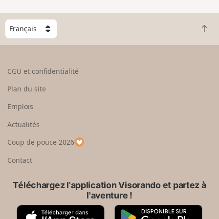
n
g
C
r
R
h
a
e
o
n
t
i
d
o
s
CGU et confidentialité
u
i
r
s
Plan du site
e
s
n
e
Emplois
h
z
Actualités
a
u
u
n
Coup de pouce 2026
t
p
a
Contact
y
s
Téléchargez l'application Visorando et partez à
l'aventure !
A
G