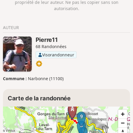
propriété de leur auteur. Ne pas les copier sans son
autorisation.
AUTEUR
Pierre11
68 Randonnées
Visorandonneur
Commune :
Narbonne (11100)
Carte de la randonnée
10
9
8
7