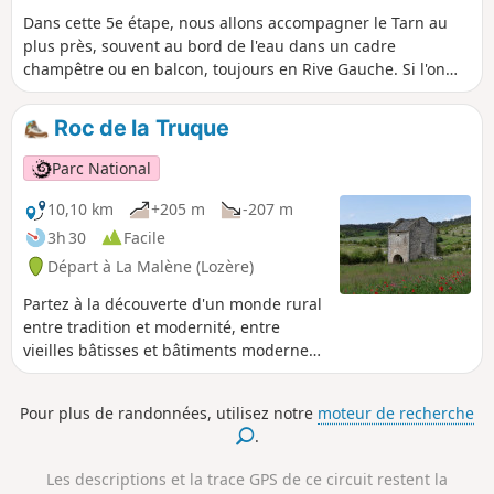
Dans cette 5e étape, nous allons accompagner le Tarn au
plus près, souvent au bord de l'eau dans un cadre
champêtre ou en balcon, toujours en Rive Gauche. Si l'on
veut l'apprécier en prenant le temps de flâner, il faudra
faire le choix de la scinder en deux étapes, vers La Malène
Roc de la Truque
par exemple.
Parc National
10,10 km
+205 m
-207 m
3h 30
Facile
Départ à La Malène (Lozère)
Partez à la découverte d'un monde rural
entre tradition et modernité, entre
vieilles bâtisses et bâtiments modernes.
Un voyage d'hier à aujourd'hui sur ce
sentier entièrement situé sur le plateau.
Pour plus de randonnées, utilisez notre
moteur de recherche
.
Les descriptions et la trace GPS de ce circuit restent la