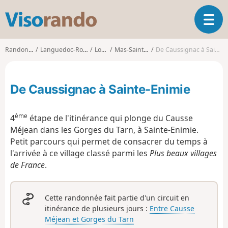
V
O
i
u
s
v
o
Randonnées
Languedoc-Roussillon
Lozère
Mas-Saint-Chély
De Caussignac à Sainte-Enimie
r
r
i
a
r
n
De Caussignac à Sainte-Enimie
l
d
a
o
n
ème
4
étape de l'itinérance qui plonge du Causse
a
Méjean dans les Gorges du Tarn, à Sainte-Enimie.
v
Petit parcours qui permet de consacrer du temps à
i
g
l'arrivée à ce village classé parmi les
Plus beaux villages
a
de France
.
t
i
o
Cette randonnée fait partie d'un circuit en
n
itinérance de plusieurs jours :
Entre Causse
Méjean et Gorges du Tarn