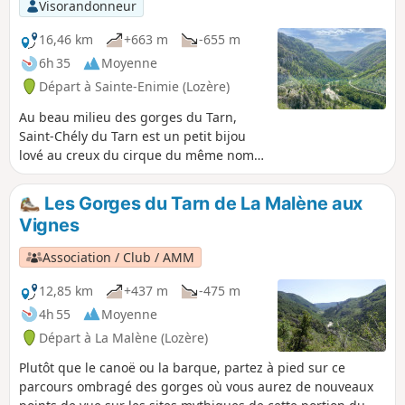
Visorandonneur
16,46 km
+663 m
-655 m
6h 35
Moyenne
Départ à Sainte-Enimie (Lozère)
Au beau milieu des gorges du Tarn,
Saint-Chély du Tarn est un petit bijou
lové au creux du cirque du même nom.
Sa richesse vient du causse qui le
surplombe, et du pont qui permet de
Les Gorges du Tarn de La Malène aux
franchir la rivière. Quel contraste entre
Vignes
le fond des gorges frais et verdoyant et
l'aridité du plateau. Mais ce sont les
Association / Club / AMM
deux faces d'un paysage interactif. À
vous le plaisir de les découvrir.
12,85 km
+437 m
-475 m
4h 55
Moyenne
Départ à La Malène (Lozère)
Plutôt que le canoë ou la barque, partez à pied sur ce
parcours ombragé des gorges où vous aurez de nouveaux