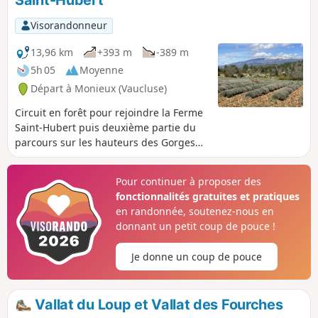
Saint-Hubert
Visorandonneur
13,96 km
+393 m
-389 m
5h 05
Moyenne
Départ à Monieux (Vaucluse)
Circuit en forêt pour rejoindre la Ferme
Saint-Hubert puis deuxième partie du
parcours sur les hauteurs des Gorges
de la Nesque.
Pour continuer à proposer des
fonctionnalités gratuites et pratiques
en randonnée, soutenez-nous en
donnant un petit coup de pouce !
Je donne un coup de pouce
Vallat du Loup et Vallat des Fourches