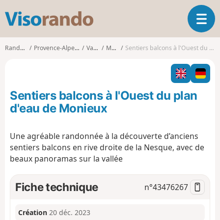
V
O
i
u
s
v
o
Randonnées
Provence-Alpes-Côte d'Azur
Vaucluse
Monieux
Sentiers balcons à l'Ouest du plan d'eau de Monieux
r
r
i
a
r
n
l
d
Sentiers balcons à l'Ouest du plan
a
o
n
d'eau de Monieux
a
v
Une agréable randonnée à la découverte d’anciens
i
sentiers balcons en rive droite de la Nesque, avec de
g
a
beaux panoramas sur la vallée
t
i
Fiche technique
n°
43476267
o
n
Création
20 déc. 2023