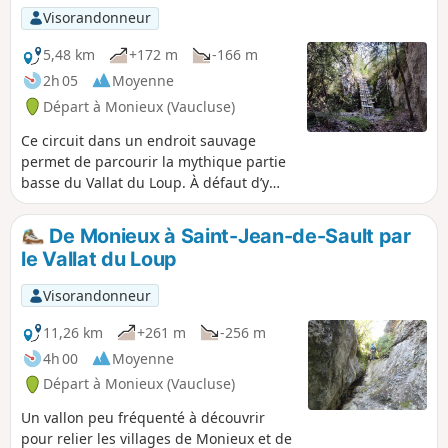
Visorandonneur
5,48 km
+172 m
-166 m
2h 05
Moyenne
Départ à Monieux (Vaucluse)
Ce circuit dans un endroit sauvage
permet de parcourir la mythique partie
basse du Vallat du Loup. À défaut d’y
surprendre un loup, on peut y déranger
des sangliers ou entendre aboyer un
De Monieux à Saint-Jean-de-Sault par
chevreuil. Le retour s’effectue dans le
le Vallat du Loup
Défens par une combe peu connue.
Visorandonneur
11,26 km
+261 m
-256 m
4h 00
Moyenne
Départ à Monieux (Vaucluse)
Un vallon peu fréquenté à découvrir
pour relier les villages de Monieux et de