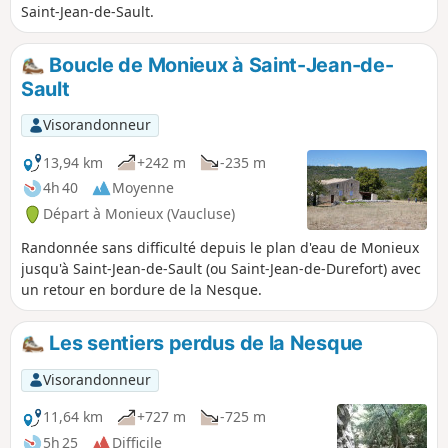
Saint-Jean-de-Sault.
Boucle de Monieux à Saint-Jean-de-
Sault
Visorandonneur
13,94 km
+242 m
-235 m
4h 40
Moyenne
Départ à Monieux (Vaucluse)
Randonnée sans difficulté depuis le plan d'eau de Monieux
jusqu'à Saint-Jean-de-Sault (ou Saint-Jean-de-Durefort) avec
un retour en bordure de la Nesque.
Les sentiers perdus de la Nesque
Visorandonneur
11,64 km
+727 m
-725 m
5h 25
Difficile