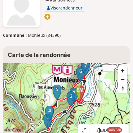
Visorandonneur
Commune :
Monieux (84390)
Carte de la randonnée
7
6
5
1
2
4
3
3D
NOUVEAU
A