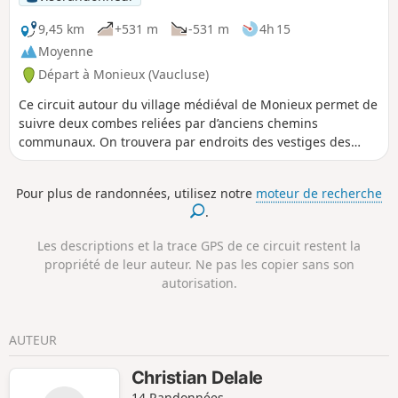
9,45 km
+531 m
-531 m
4h 15
Moyenne
Départ à Monieux (Vaucluse)
Ce circuit autour du village médiéval de Monieux permet de
suivre deux combes reliées par d’anciens chemins
communaux. On trouvera par endroits des vestiges des
murets de pierres sèches qui bordaient ces chemins. Ce
circuit se fait dans une nature restée sauvage.
Pour plus de randonnées, utilisez notre
moteur de recherche
.
Les descriptions et la trace GPS de ce circuit restent la
propriété de leur auteur. Ne pas les copier sans son
autorisation.
AUTEUR
Christian Delale
14 Randonnées