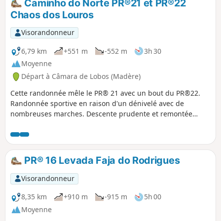
Caminho do Norte PR®21 et PR®22
essences variées. N.B. Le dénivelé affiché est
Chaos dos Louros
sans doute surestimé car le parcours est
plutôt plat, toujours le long de la levada qui
Visorandonneur
suit à peu près une courbe de niveau.
6,79 km
+551 m
-552 m
3h 30
Moyenne
Départ à Câmara de Lobos (Madère)
Cette randonnée mêle le PR® 21 avec un bout du PR®22.
Randonnée sportive en raison d'un dénivelé avec de
nombreuses marches. Descente prudente et remontée
cardio. Un vrai plaisir de réussir à franchir ce défi.
PR® 16 Levada Faja do Rodrigues
Visorandonneur
8,35 km
+910 m
-915 m
5h 00
Moyenne