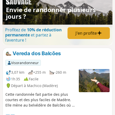
en cinq minutes, vous aurez le temps de
Envie de randonner plusieurs
profiter de la descente. Néanmoins vigilance,
jours ?
le sentier peut être boueux après de fortes
pluies et glissant. Il y a de nombreuses
marches.
Profitez de
10% de réduction
J'en profite
permanente
et partez à
l’aventure !
Vereda dos Balcões
Visorandonneur
3,07 km
+255 m
-260 m
1h 35
Facile
Départ à Machico (Madère)
Cette randonnée fait partie des plus
courtes et des plus faciles de Madère.
Elle mène au belvédère de Balcões où la
vue sur les plus hauts sommets de l'île y