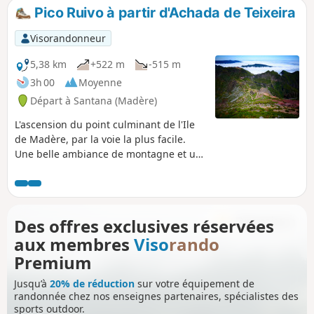
mètres. Les passages dans les tunnels,
Pico Ruivo à partir d'Achada de Teixeira
éclairés à l'aide des frontales, animeront la
randonnée avec les enfants. En revanche,
Visorandonneur
prudence avec les plus petits ou dissipés,
certains passages sont étroits et vertigineux.
5,38 km
+522 m
-515 m
Dénivelé inférieur à 100 mètres, ne pas tenir
3h 00
Moyenne
compte des données de la fiche technique
Départ à Santana (Madère)
L'ascension du point culminant de l'Ile
de Madère, par la voie la plus facile.
Une belle ambiance de montagne et un
superbe panorama à 360° au sommet.
Des offres exclusives réservées
aux membres
Viso
rando
Premium
Jusqu’à
20% de réduction
sur votre équipement de
randonnée chez nos enseignes partenaires, spécialistes des
sports outdoor.