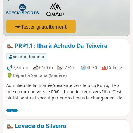
Tester gratuitement
PR®1.1 : Ilha à Achado Da Teixeira
Visorandonneur
7,84 km
+779 m
-774 m
4h 30
Difficile
Départ à Santana (Madère)
Au milieu de la montée/descente vers le pico Ruivo, il y a
une connexion vers le PR®1.1 qui descend vers Ilha. C'est
plutôt pentu et sportif par endroit mais le changement de
végétation rend cette partie très plaisante. La randonnée ne
va pas trop loin (-300m de dénivelé) car il fallait remonter
pour retourner au parking à Achado do Texeira (départ vers
le Pico Ruivo). Pour les plus motivés en revanche il y a la
Levada da Silveira
possibilité de vraiment descendre et rejoindre la Levada do