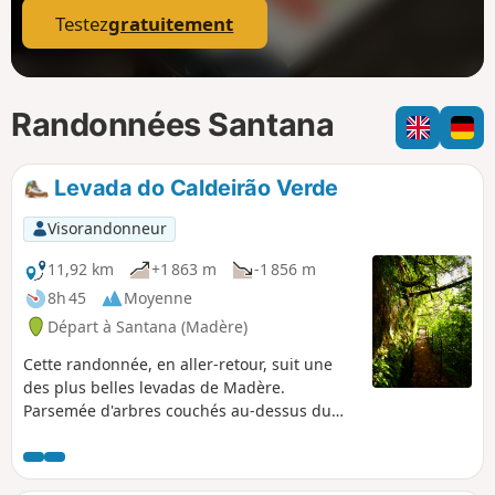
Testez
gratuitement
Randonnées Santana
Levada do Caldeirão Verde
Visorandonneur
11,92 km
+1 863 m
-1 856 m
8h 45
Moyenne
Départ à Santana (Madère)
Cette randonnée, en aller-retour, suit une
des plus belles levadas de Madère.
Parsemée d'arbres couchés au-dessus du
canal et de tunnels, elle vous mène au
"Chaudron Vert", un petit cirque où s'écoule
un belle cascade haute d'une centaine de