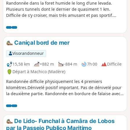
Randonnée dans la foret humide le long d’une levada.
Plusieurs tunnels dont le dernier de quasiment 1 km.
Difficile de s’y croiser, mais très amusant et pas sportif.
Cette randonnée peut se faire en 3h sans trop s’arrêter.
Prévoir des Kway, la fin est un peu moins intéressante,
même si il y a une très belle cascade. Il y a très peu
d’endroits pour pique-niquer.
Caniçal bord de mer
Visorandonneur
15,58 km
+882 m
-884 m
7h 00
Difficile
Départ à Machico (Madère)
Randonnée difficile physiquement les 4 premiers
kilomètres.Dénivelé positif important. Pas de dénivelé pour
la deuxième partie. Randonnée en bordure de falaise avec
de magnifiques points de vue. Le chemin est bien marqué
et balisé. Il y a quelques passages aériens mais ils sont
bien protégés par des mains courantes.
De Lido- Funchal à Camâra de Lobos
par la Passeio Publico Maritimo