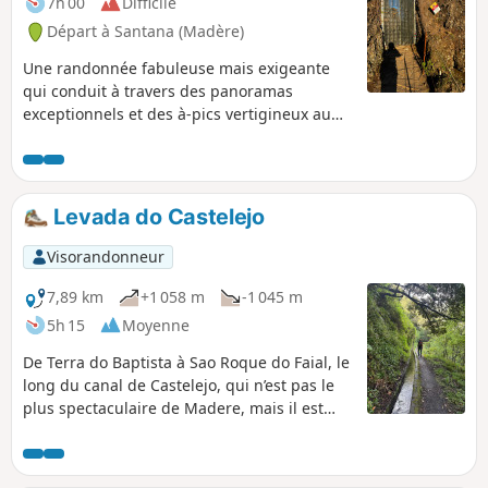
7h 00
Difficile
Départ à Santana (Madère)
Une randonnée fabuleuse mais exigeante
qui conduit à travers des panoramas
exceptionnels et des à-pics vertigineux au
plus haut sommet de l’île. Bien que le
parcours soit entièrement sécurisé, il peut
ne pas convenir aux personnes sujettes au
vertige. Chemin entièrement dallé de bout
Levada do Castelejo
en bout et passage de tunnels. N.B. Le
dénivelé affiché est manifestement
Visorandonneur
surestimé (ce qui arrive en terrain très
escarpé comme ici) : compter de l'ordre de
7,89 km
+1 058 m
-1 045 m
1000m. Randonnée fermée suite aux
5h 15
Moyenne
incendies 2024.
De Terra do Baptista à Sao Roque do Faial, le
long du canal de Castelejo, qui n’est pas le
plus spectaculaire de Madere, mais il est
peu fréquenté et offre de beaux paysages
dans la vallée du Ribeiro Frio.Remarques : -
le dénivelé mentionné est erroné, il s'agit,