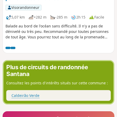
Visorandonneur
5,07 km
+282 m
-285 m
2h 15
Facile
Balade au bord de l'océan sans difficulté. Il n'y a pas de
dénivelé ou très peu. Recommandé pour toutes personnes
de tout âge. Vous pourrez tout au long de la promenade
vous restaurer où vous désaltérer tout en admirant le
paysage côté océan. Vous passerez dans un tunnel
aménagé éclairé long d'une cinquantaine de mètres.
Attention le tunnel est ouvert de 9h00 à 22h00. Il est
gratuit. Vous arriverez à Câmara de Lobos un charmant
Plus de circuits de randonnée
village de pêcheurs. ( Nombreux restaurants et bars). Une
Santana
balade en famille !
Consultez les points d'intérêts situés sur cette commune :
Caldeirão Verde