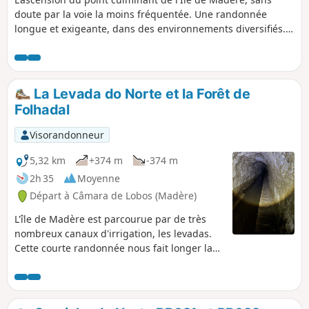
doute par la voie la moins fréquentée. Une randonnée
longue et exigeante, dans des environnements diversifiés.
De beaux points de vue en cours de route et, au sommet,
un superbe panorama à 360°. N.B. Du fait du relief très
escarpé de Madère, le dénivelé affiché est très surestimé et,
en conséquence, le temps de parcours également. Compter
La Levada do Norte et la Forêt de
de l'ordre de 1200m de dénivelé dans les deux sens.
Folhadal
Visorandonneur
5,32 km
+374 m
-374 m
2h 35
Moyenne
Départ à Câmara de Lobos (Madère)
L'île de Madère est parcourue par de très
nombreux canaux d'irrigation, les levadas.
Cette courte randonnée nous fait longer la
Levada do Norte, une des plus importantes
de l'île, dans sa partie située en altitude. De
très beaux points de vue en cours de route
et la traversée d'une belle forêt aux