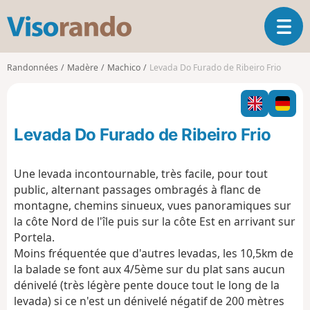
V
O
i
u
s
v
o
Randonnées
Madère
Machico
Levada Do Furado de Ribeiro Frio
r
r
i
a
r
n
l
d
Levada Do Furado de Ribeiro Frio
a
o
n
a
Une levada incontournable, très facile, pour tout
v
public, alternant passages ombragés à flanc de
i
montagne, chemins sinueux, vues panoramiques sur
g
la côte Nord de l'île puis sur la côte Est en arrivant sur
a
t
Portela.
i
Moins fréquentée que d'autres levadas, les 10,5km de
o
la balade se font aux 4/5ème sur du plat sans aucun
n
dénivelé (très légère pente douce tout le long de la
levada) si ce n'est un dénivelé négatif de 200 mètres