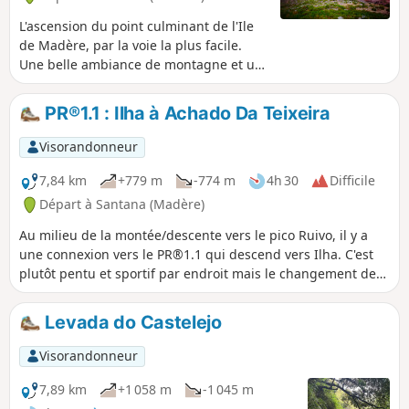
L'ascension du point culminant de l'Ile
de Madère, par la voie la plus facile.
Une belle ambiance de montagne et un
superbe panorama à 360° au sommet.
PR®1.1 : Ilha à Achado Da Teixeira
Visorandonneur
7,84 km
+779 m
-774 m
4h 30
Difficile
Départ à Santana (Madère)
Au milieu de la montée/descente vers le pico Ruivo, il y a
une connexion vers le PR®1.1 qui descend vers Ilha. C'est
plutôt pentu et sportif par endroit mais le changement de
végétation rend cette partie très plaisante. La randonnée ne
va pas trop loin (-300m de dénivelé) car il fallait remonter
Levada do Castelejo
pour retourner au parking à Achado do Texeira (départ vers
le Pico Ruivo). Pour les plus motivés en revanche il y a la
Visorandonneur
possibilité de vraiment descendre et rejoindre la Levada do
Caldeirão Verde puis remonter vers le remonter vers
7,89 km
+1 058 m
-1 045 m
Achado do Texeira.