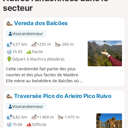
secteur
Vereda dos Balcões
Visorandonneur
3,07 km
+255 m
-260 m
1h 35
Facile
Départ à Machico (Madère)
Cette randonnée fait partie des plus
courtes et des plus faciles de Madère.
Elle mène au belvédère de Balcões où la
vue sur les plus hauts sommets de l'île y
est impressionnante. Nous vous
Traversée Pico do Arieiro Pico Ruivo
proposons ici une variante pour le
dernier kilomètre du trajet retour. Ce
Visorandonneur
chemin alternatif rend cette balade un
peu plus sportive tout en vous écartant
9,82 km
+1 469 m
-1 475 m
de la foule.
7h 00
Difficile