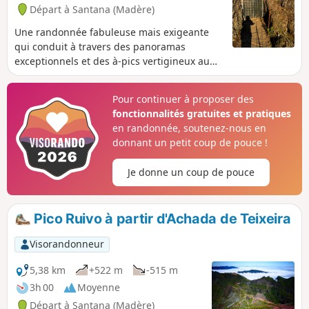
Départ à Santana (Madère)
Une randonnée fabuleuse mais exigeante
qui conduit à travers des panoramas
exceptionnels et des à-pics vertigineux au
plus haut sommet de l’île. Bien que le
parcours soit entièrement sécurisé, il peut
Pour continuer à proposer des
ne pas convenir aux personnes sujettes au
fonctionnalités gratuites et pratiques
vertige. Chemin entièrement dallé de bout
en randonnée, soutenez-nous en
en bout et passage de tunnels. N.B. Le
donnant un petit coup de pouce !
dénivelé affiché est manifestement
surestimé (ce qui arrive en terrain très
Je donne un coup de pouce
escarpé comme ici) : compter de l'ordre de
1000m. Randonnée fermée suite aux
incendies 2024.
Pico Ruivo à partir d'Achada de Teixeira
Visorandonneur
5,38 km
+522 m
-515 m
3h 00
Moyenne
Départ à Santana (Madère)