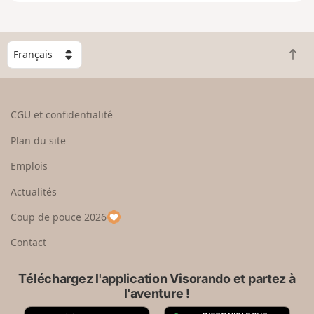
e
n
g
C
r
R
h
a
e
o
n
t
i
d
o
s
CGU et confidentialité
u
i
r
s
Plan du site
e
s
n
e
Emplois
h
z
Actualités
a
u
u
n
Coup de pouce 2026
t
p
a
Contact
y
s
Téléchargez l'application Visorando et partez à
l'aventure !
A
G