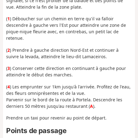
signaler, si ce n'est profiter de la balade et des points de
vue. Atteindre la fin de la zone plate.
(
1
) Déboucher sur un chemin en terre qu'il va falloir
descendre à gauche vers l'Est pour atteindre une zone de
pique-nique fleurie avec, en contrebas, un petit lac de
retenue.
(
2
) Prendre à gauche direction Nord-Est et continuer à
suivre la levada, atteindre le lieu-dit Lamaceiros.
(
3
) Conserver cette direction en continuant à gauche pour
atteindre le début des marches.
(
4
) Les emprunter sur 1km jusqu'à l'arrivée. Profitez de l'eau,
des fleurs omniprésentes et de la vue.
Parvenir sur le bord de la route à Portela. Descendre les
derniers 50 mètres jusqu'au restaurant (
A
).
Prendre un taxi pour revenir au point de départ.
Points de passage