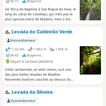
5h 15
Moyenne
De Terra do Baptista à Sao Roque do Faial, le
long du canal de Castelejo, qui n’est pas le
plus spectaculaire de Madere, mais il est
peu fréquenté et offre de beaux paysages
dans la vallée du Ribeiro Frio.Remarques : -
Levada do Caldeirão Verde
le dénivelé mentionné est erroné, il s'agit,
seulement, de 350 m en descente et 400 m
Visorandonneur
en montée. Et compter 3 heures- prévoir 10€
par personne pour revenir au point de
11,92 km
+1 863 m
-1 856 m
départ, en taxi, depuis Sao Roque
8h 45
Moyenne
Départ à Santana (Madère)
Cette randonnée, en aller-retour, suit une
des plus belles levadas de Madère.
Parsemée d'arbres couchés au-dessus du
canal et de tunnels, elle vous mène au
"Chaudron Vert", un petit cirque où s'écoule
Levada da Silveira
un belle cascade haute d'une centaine de
mètres. Les passages dans les tunnels,
Visorandonneur
éclairés à l'aide des frontales, animeront la