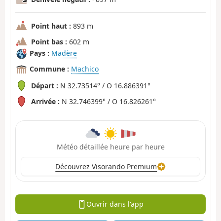
Point haut :
893 m
Point bas :
602 m
Pays :
Madère
Commune :
Machico
Départ :
N 32.73514° / O 16.886391°
Arrivée :
N 32.746399° / O 16.826261°
Météo détaillée heure par heure
Découvrez Visorando Premium
Ouvrir dans l'app