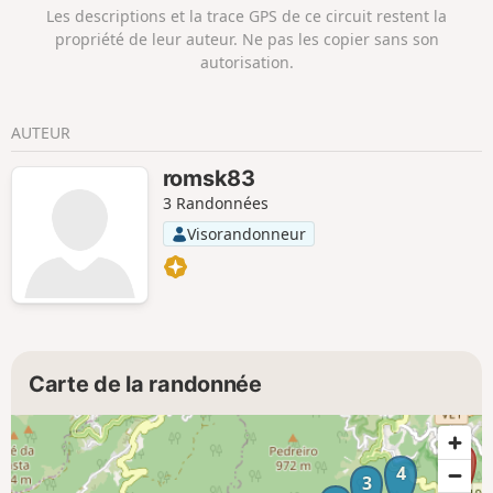
admirer une vue magnifique sur le village posé au centre
Les descriptions et la trace GPS de ce circuit restent la
du cratère d'un ancien volcan. Revenez sur vos pas pour
propriété de leur auteur. Ne pas les copier sans son
descendre le chemin qui vous mènera jusqu'au village de
autorisation.
Curral das Freiras.( Droite des commerces, panneau) Vous
trouverez sur place de quoi vous désaltérer et où vous
restaurer. ( Nombreux commerces un peu chers) Attention !
AUTEUR
Fort dénivelé comme beaucoup de randonnées à Madère.
romsk83
3 Randonnées
Visorandonneur
Carte de la randonnée
4
3