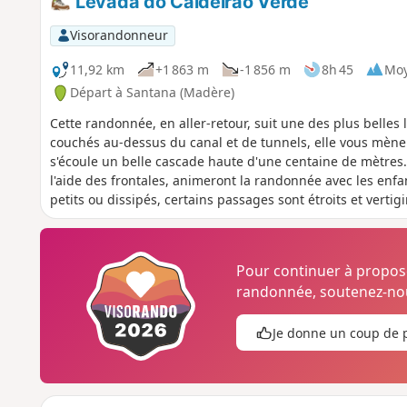
Levada do Caldeirão Verde
Visorandonneur
11,92 km
+1 863 m
-1 856 m
8h 45
Mo
Départ à Santana (Madère)
Cette randonnée, en aller-retour, suit une des plus belle
couchés au-dessus du canal et de tunnels, elle vous mène
s'écoule un belle cascade haute d'une centaine de mètres.
l'aide des frontales, animeront la randonnée avec les enf
petits ou dissipés, certains passages sont étroits et verti
tenir compte des données de la fiche technique
Pour continuer à propo
randonnée, soutenez-nou
Je donne un coup de 