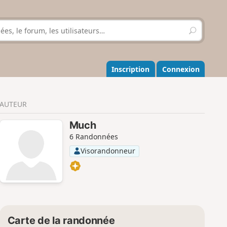
R
e
c
h
e
Inscription
Connexion
r
c
h
AUTEUR
e
r
Much
6 Randonnées
Visorandonneur
Carte de la randonnée