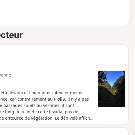
ecteur
yenne
ette levada est bien plus calme et moins
ance, car contrairement au PR®9, il n'y a pas
de passages sujets au vertiges, il sont
 long. À la fin de cette levada, pas de
 entourée de végétation. Le dénivelé affiché
taine de mètres. En conséquence, compter de