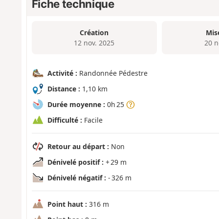
Fiche technique
Création
Mis
12 nov. 2025
20 n
Activité :
Randonnée Pédestre
Distance :
1,10 km
Durée moyenne :
0h 25
Difficulté :
Facile
Retour au départ :
Non
Dénivelé positif :
+ 29 m
Dénivelé négatif :
- 326 m
Point haut :
316 m