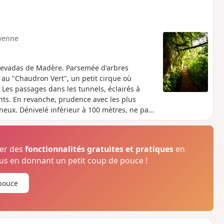
yenne
s levadas de Madère. Parsemée d'arbres
 au "Chaudron Vert", un petit cirque où
 Les passages dans les tunnels, éclairés à
ants. En revanche, prudence avec les plus
gineux. Dénivelé inférieur à 100 mètres, ne pas
ser des
fonctionnalités gratuites et pratiques
en
s en donnant un petit coup de pouce !
pouce