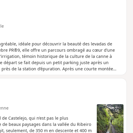
le
gréable, idéale pour découvrir la beauté des levadas de
lèbre PR®9, elle offre un parcours ombragé au cœur d’une
’irrigation, témoin historique de la culture de la canne à
e départ se fait depuis un petit parking juste après un
 près de la station d’épuration. Après une courte montée
 avec un passage rafraîchissant sous une cascade avant
ée tôt le matin pour éviter l’affluence. Parfaite pour les
nivelé faux seulement 150m de D+.
enne
 de Castelejo, qui n’est pas le plus
re de beaux paysages dans la vallée du Ribeiro
agit, seulement, de 350 m en descente et 400 m