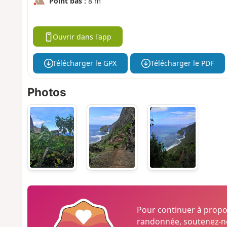
Point bas :
8 m
Ouvrir dans l'app
Télécharger le GPX
Télécharger le PDF
Photos
Pour continuer à prop
randonnée, soutenez-no