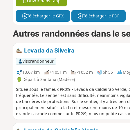
Ouvrir dans l'app
Télécharger le GPX
Télécharger le PDF
Autres randonnées dans le s
Levada da Silveira
Visorandonneur
13,67 km
+1 051 m
-1 052 m
6h 55
Mo
Départ à Santana (Madère)
Située sous le fameux PR®9 - Levada da Caldeirao Verde, c
fréquentée. Le sentier est sans difficulté, néanmoins vigil
de barrières de protections. Sur le sentier, il y a très peu 
principalement situés à la fin et mesurent moins de 10 m de
grande cascade comme sur le PR®9, mais un petite cascade
sur la fiche est surestimé : compter de l'ordre d'une cen
l'ordre de quatre heures de temps de marche.