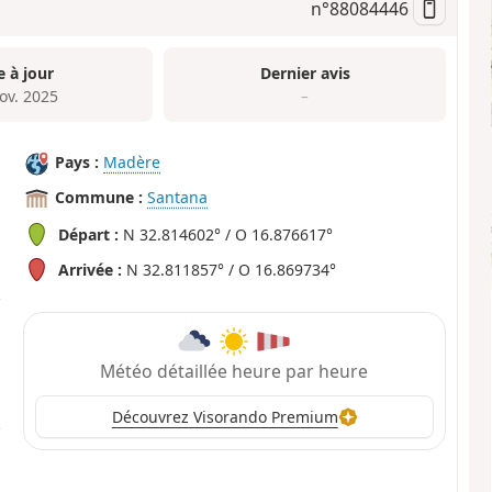
n°
88084446
e à jour
Dernier avis
ov. 2025
–
Pays :
Madère
Commune :
Santana
Départ :
N 32.814602° / O 16.876617°
Arrivée :
N 32.811857° / O 16.869734°
Météo détaillée heure par heure
Découvrez Visorando Premium