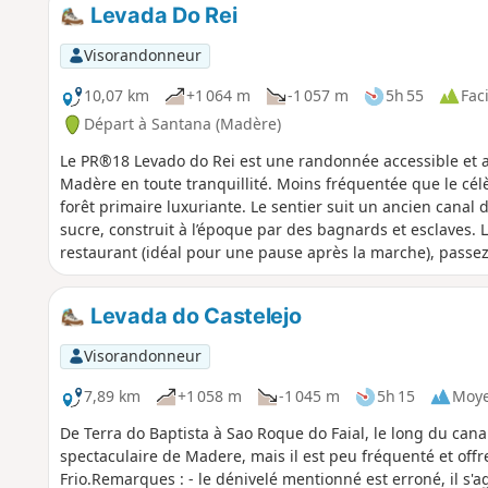
Levada Do Rei
Visorandonneur
10,07 km
+1 064 m
-1 057 m
5h 55
Faci
Départ à Santana (Madère)
Le PR®18 Levado do Rei est une randonnée accessible et a
Madère en toute tranquillité. Moins fréquentée que le cé
forêt primaire luxuriante. Le sentier suit un ancien canal d
sucre, construit à l’époque par des bagnards et esclaves. L
restaurant (idéal pour une pause après la marche), passez
d’environ 50 m, le chemin devient plat et facile à suivre,
d’arriver à la source d’eau de Bonito. Randonnée recommand
Levada do Castelejo
marcheurs en quête de calme, d’histoire et de nature. Dé
Visorandonneur
7,89 km
+1 058 m
-1 045 m
5h 15
Moy
De Terra do Baptista à Sao Roque do Faial, le long du canal
spectaculaire de Madere, mais il est peu fréquenté et off
Frio.Remarques : - le dénivelé mentionné est erroné, il s'