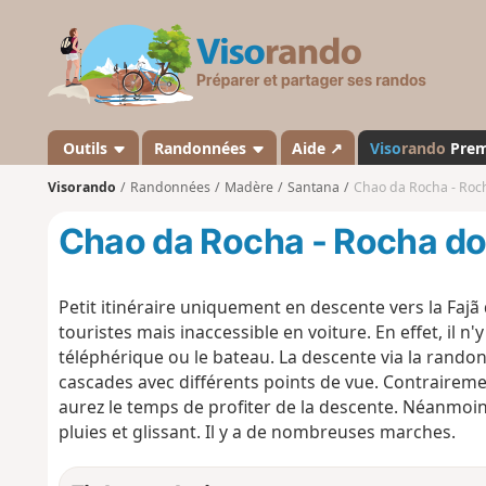
V
i
s
o
r
a
Outils
Randonnées
Aide ↗
Viso
rando
Pre
n
Visorando
Randonnées
Madère
Santana
Chao da Rocha - Roc
d
o
Chao da Rocha - Rocha do
Petit itinéraire uniquement en descente vers
la Fajã
touristes mais inaccessible en voiture. En effet, il n'
téléphérique ou le bateau. La descente via la randonn
cascades avec différents points de vue. Contrairem
aurez le temps de profiter de la descente. Néanmoins
pluies et glissant. Il y a de nombreuses marches.