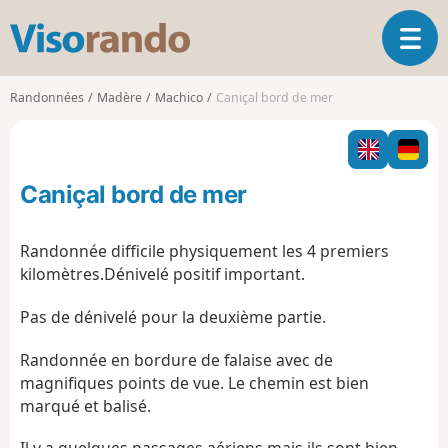
V
O
i
u
s
v
o
Randonnées
Madère
Machico
Caniçal bord de mer
r
r
i
a
r
n
l
d
Caniçal bord de mer
a
o
n
a
Randonnée difficile physiquement les 4 premiers
v
kilomètres.Dénivelé positif important.
i
g
Pas de dénivelé pour la deuxième partie.
a
t
Randonnée en bordure de falaise avec de
i
magnifiques points de vue. Le chemin est bien
o
marqué et balisé.
n