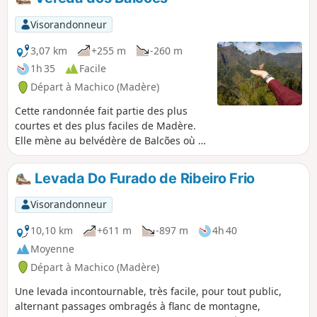
Visorandonneur
3,07 km
+255 m
-260 m
1h 35
Facile
Départ à Machico (Madère)
Cette randonnée fait partie des plus
courtes et des plus faciles de Madère.
Elle mène au belvédère de Balcões où la
vue sur les plus hauts sommets de l'île y
est impressionnante. Nous vous
Levada Do Furado de Ribeiro Frio
proposons ici une variante pour le
dernier kilomètre du trajet retour. Ce
Visorandonneur
chemin alternatif rend cette balade un
peu plus sportive tout en vous écartant
10,10 km
+611 m
-897 m
4h 40
de la foule.
Moyenne
Départ à Machico (Madère)
Une levada incontournable, très facile, pour tout public,
alternant passages ombragés à flanc de montagne,