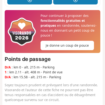
Pour continuer à proposer des
fonctionnalités gratuites et
pratiques
en randonnée, soutenez-
nous en donnant un petit coup de
pouce !
Je donne un coup de pouce
Points de passage
D/A
: km 0 - alt. 215 m - Parking
1
: km 2.11 - alt. 408 m - Point de vue
D/A
: km 15.58 - alt. 215 m - Parking
Soyez toujours prudent et prévoyant lors d'une randonnée.
Visorando et l'auteur de cette fiche ne pourront pas être
tenus responsables en cas d'accident ou de désagrément
quelconque survenu sur ce circuit.