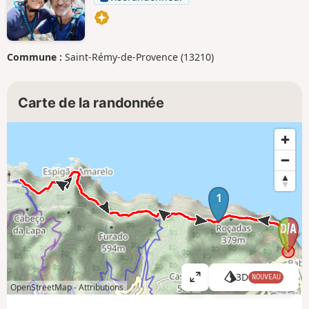
Commune :
Saint-Rémy-de-Provence (13210)
Carte de la randonnée
1
3D
NOUVEAU
A
OpenStreetMap -
Attributions
ff