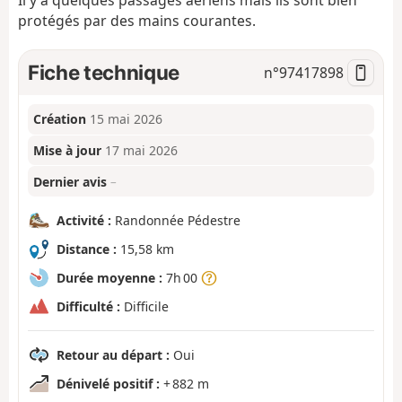
Il y a quelques passages aériens mais ils sont bien
protégés par des mains courantes.
Fiche technique
n°
97417898
Création
15 mai 2026
Mise à jour
17 mai 2026
Dernier avis
–
Activité :
Randonnée Pédestre
Distance :
15,58 km
Durée moyenne :
7h 00
Difficulté :
Difficile
Retour au départ :
Oui
Dénivelé positif :
+ 882 m