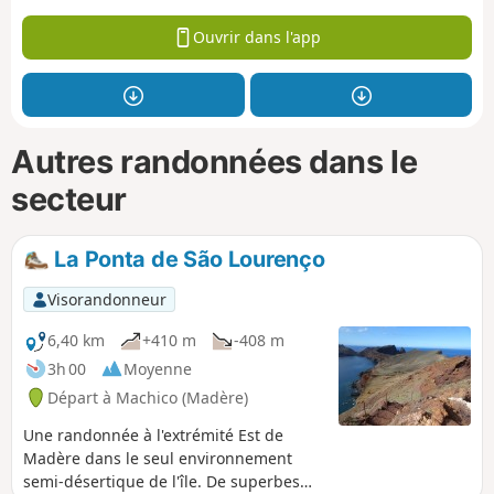
Ouvrir dans l'app
Autres randonnées dans le
secteur
La Ponta de São Lourenço
Visorandonneur
6,40 km
+410 m
-408 m
3h 00
Moyenne
Départ à Machico (Madère)
Une randonnée à l'extrémité Est de
Madère dans le seul environnement
semi-désertique de l'île. De superbes