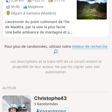
5,38 km
+522 m
-515 m
prudence avec les plus petits ou dissipés,
3h 00
Moyenne
certains passages sont étroits et vertigineux.
Départ à Santana (Madère)
Dénivelé inférieur à 100 mètres, ne pas tenir
compte des données de la fiche technique
L'ascension du point culminant de l'Ile
de Madère, par la voie la plus facile.
Une belle ambiance de montagne et un
superbe panorama à 360° au sommet.
Pour plus de randonnées, utilisez notre
moteur de recherche
.
Les descriptions et la trace GPS de ce circuit restent la
propriété de leur auteur. Ne pas les copier sans son
autorisation.
AUTEUR
Christophe43
3 Randonnées
Visorandonneur