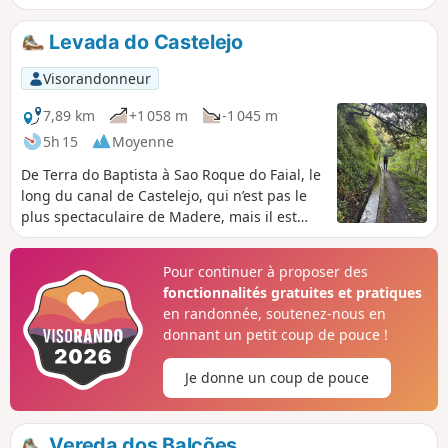
paysages en haut de falaises colorées,
de beaux points de vue sur la mer et un
Levada do Castelejo
grand dépaysement.
Visorandonneur
7,89 km
+1 058 m
-1 045 m
5h 15
Moyenne
De Terra do Baptista à Sao Roque do Faial, le
long du canal de Castelejo, qui n’est pas le
plus spectaculaire de Madere, mais il est
peu fréquenté et offre de beaux paysages
dans la vallée du Ribeiro Frio.Remarques : -
Pour continuer à proposer des
le dénivelé mentionné est erroné, il s'agit,
fonctionnalités gratuites et pratiques
seulement, de 350 m en descente et 400 m
en randonnée, soutenez-nous en
en montée. Et compter 3 heures- prévoir 10€
donnant un petit coup de pouce !
par personne pour revenir au point de
départ, en taxi, depuis Sao Roque
Je donne un coup de pouce
Vereda dos Balcões