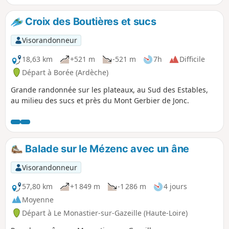
Croix des Boutières et sucs
Visorandonneur
18,63 km
+521 m
-521 m
7h
Difficile
Départ à Borée (Ardèche)
Grande randonnée sur les plateaux, au Sud des Estables,
au milieu des sucs et près du Mont Gerbier de Jonc.
Balade sur le Mézenc avec un âne
Visorandonneur
57,80 km
+1 849 m
-1 286 m
4 jours
Moyenne
Départ à Le Monastier-sur-Gazeille (Haute-Loire)