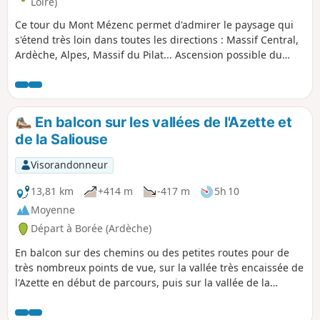
Loire)
Ce tour du Mont Mézenc permet d'admirer le paysage qui
s'étend très loin dans toutes les directions : Massif Central,
Ardèche, Alpes, Massif du Pilat... Ascension possible du
Mont Mézenc au cours du circuit. La randonnée offre la
meilleure vue possible sur le très beau cirque des
Boutières. Le circuit prévoit également au retour une
traversée du village de Chaudeyrolles ainsi qu'un tour du
En balcon sur les vallées de l'Azette et
Mont Signon.
de la Saliouse
Visorandonneur
13,81 km
+414 m
-417 m
5h 10
Moyenne
Départ à Borée (Ardèche)
En balcon sur des chemins ou des petites routes pour de
très nombreux points de vue, sur la vallée très encaissée de
l'Azette en début de parcours, puis sur la vallée de la
Saliouse, moins sauvage, avec un bel aperçu du Cirque des
Boutières en fin de parcours.