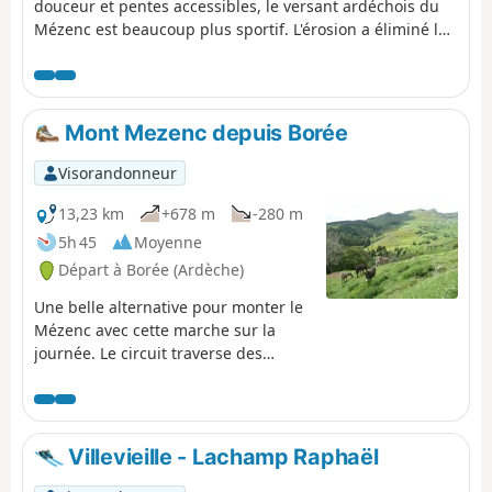
douceur et pentes accessibles, le versant ardéchois du
Mézenc est beaucoup plus sportif. L'érosion a éliminé les
scories volcaniques qui entouraient les anciennes
cheminées magmatiques, et ne subsistent désormais
que des éminences difficilement accessibles, à l'image
du plus célèbre des sucs, le Mont Gerbier de Jonc. Mais
Mont Mezenc depuis Borée
heureusement, il existe aussi des chemins qui
permettent de retrouver les hauteurs de façon bien
Visorandonneur
agréable.
13,23 km
+678 m
-280 m
5h 45
Moyenne
Départ à Borée (Ardèche)
Une belle alternative pour monter le
Mézenc avec cette marche sur la
journée. Le circuit traverse des
villages anciens et des paysages
ravissants, dont le fameux Cirque
des Boutières. Le circuit est en partie
en forêt et est très agréable. Pensez
Villevieille - Lachamp Raphaël
bien à mettre une voiture à l'arrivée,
à la Croix de Peccata.