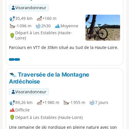
Visorandonneur
35,49 km
+160 m
-1 096 m
2h30
Moyenne
Départ à Les Estables (Haute-
Loire)
Parcours en VTT de 35km situé au Sud de la Haute-Loire.
Traversée de la Montagne
Ardéchoise
Visorandonneur
89,26 km
+1 980 m
-1 955 m
7 jours
Difficile
Départ à Les Estables (Haute-Loire)
Une semaine de ski nordique en pleine nature avec son