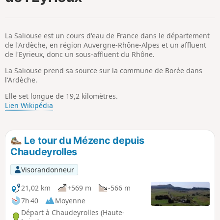
p
La Saliouse est un cours d'eau de France dans le département
de l'Ardèche, en région Auvergne-Rhône-Alpes et un affluent
de l'Eyrieux, donc un sous-affluent du Rhône.
La Saliouse prend sa source sur la commune de Borée dans
l'Ardèche.
Elle set longue de 19,2 kilomètres.
Lien Wikipédia
Le tour du Mézenc depuis
Chaudeyrolles
Visorandonneur
21,02 km
+569 m
-566 m
7h 40
Moyenne
Départ à Chaudeyrolles (Haute-