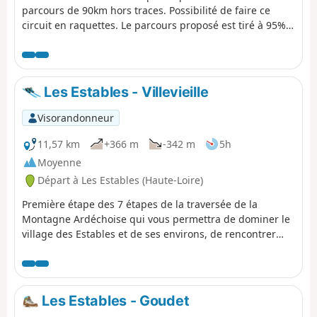
parcours de 90km hors traces. Possibilité de faire ce
circuit en raquettes. Le parcours proposé est tiré à 95%
d'une série de fiches éditées avec le soutien du Conseil
général de l'Ardèche. Dans son ensemble, le parcours
est balisé aux points "stratégiques" par des piquets
équipés d'un disque rouge, mais, en cas de mauvais
Les Estables - Villevieille
temps (chutes de neige, brouillard), l'efficacité de ce
balisage est aléatoire.
Visorandonneur
11,57 km
+366 m
-342 m
5h
Moyenne
Départ à Les Estables (Haute-Loire)
Première étape des 7 étapes de la traversée de la
Montagne Ardéchoise qui vous permettra de dominer le
village des Estables et de ses environs, de rencontrer
éventuellement des équipages de chiens de traîneau, de
faire une belle traversée en forêt avec des points de vues
sur le cirque des Boutières, le Suc de la Lauzières avant
de rejoindre le gîte de Villevieille.
Les Estables - Goudet