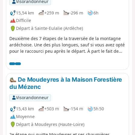
Visorandonneur
15,54 km
+259 m
-296 m
6h
Difficile
Départ à Sainte-Eulalie (Ardèche)
Deuxième des 7 étapes de la traversée de la montagne
ardéchoise. Une des plus longues, sauf si vous avez opté
pour le raccourci peu après le départ. À part le fait de
passer à proximité du Mont Gerbier de Jonc et du site où
se trouve la source, plus exactement les sources de la
Loire qui sont recouvertes de neige en hiver, cette étape
n'est pas la plus intéressante. Mais compte tenu du choix
De Moudeyres à la Maison Forestière
limité des hébergements en période hivernale, il n'est
du Mézenc
guère possible de l'éviter.
Visorandonneur
15,43 km
+503 m
-154 m
5h 50
Moyenne
Départ à Moudeyres (Haute-Loire)
2e étape qui quitte Moudeyres et ses chaumières,