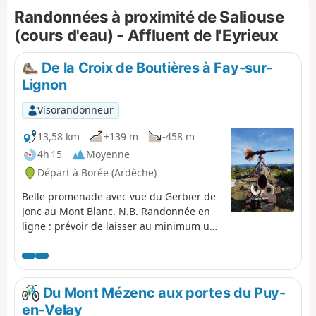
Randonnées à proximité de Saliouse
beauté. Borée est une halte bien sympathique.
(cours d'eau) - Affluent de l'Eyrieux
De la Croix de Boutières à Fay-sur-
Lignon
Visorandonneur
13,58 km
+139 m
-458 m
4h 15
Moyenne
Départ à Borée (Ardèche)
Belle promenade avec vue du Gerbier de
Jonc au Mont Blanc. N.B. Randonnée en
ligne : prévoir de laisser au minimum un
véhicule au départ et un à l'arrivée.
Du Mont Mézenc aux portes du Puy-
en-Velay