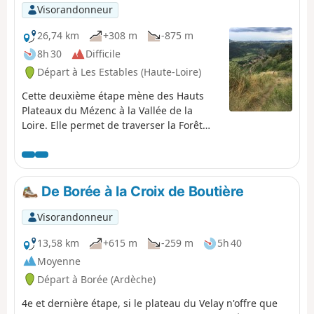
Visorandonneur
26,74 km
+308 m
-875 m
8h 30
Difficile
Départ à Les Estables (Haute-Loire)
Cette deuxième étape mène des Hauts
Plateaux du Mézenc à la Vallée de la
Loire. Elle permet de traverser la Forêt
Domaniale du Mézenc mais également le
bois de Breysse, mélange de hêtres et de
résineux.Le trajet suit peu ou prou le
tracé du GR®®40, en évitant lorsque c'est
De Borée à la Croix de Boutière
possible les larges pistes ou les petites
routes.
Visorandonneur
13,58 km
+615 m
-259 m
5h 40
Moyenne
Départ à Borée (Ardèche)
4e et dernière étape, si le plateau du Velay n'offre que