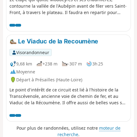
contourne la vallée de l'Aubépin avant de filer vers Saint-
Front, à travers le plateau. Il faudra en repartir pour
approcher le Rocher d'Aiglet, puis monter sur le Mont
Alambre. Après la Croix de la Plonge, il ne reste que
quelques pas pour rejoindre la Maison Forestière du
Mézenc.
Le Viaduc de la Recoumène
Visorandonneur
9,68 km
+238 m
-307 m
3h 25
Moyenne
Départ à Présailles (Haute-Loire)
Le point d'intérêt de ce circuit est lié à l'histoire de la
Transcévenole, ancienne voie de chemin de fer, et au
Viaduc de la Récoumène. Il offre aussi de belles vues sur
la région.
Pour plus de randonnées, utilisez notre
moteur de
recherche
.