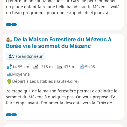
Prendre un âne au Monastier-sur-Gazeille pour emmener
un jeune enfant faire une belle balade sur le Mézenc : voilà
un beau programme pour une escapade de 4 jours, à
travers les plateaux du Velay et le Pays des Sucs ardéchois.
De la Maison Forestière du Mézenc à
Borée via le sommet du Mézenc
Visorandonneur
14,55 km
+315 m
-675 m
5h 05
Moyenne
Départ à Les Estables (Haute-Loire)
3e étape qui, de la maison forestière permet d'atteindre le
sommet du Mézenc à quelques pas. On vous propose d'y
faire étape avant d'entamer la descente vers la Croix de
Boutière qui domine le cirque du même nom. Changement
radical de paysage, les hauts plateaux velaves laissent la
place aux sucs ardéchois. La descente au milieu d'un
paysage volcanique érodé par les millénaires est de toute