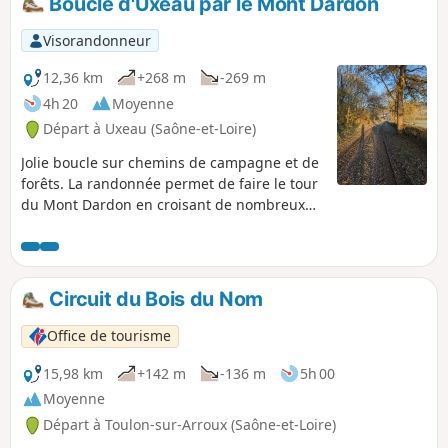
Boucle d'Uxeau par le Mont Dardon
Visorandonneur
12,36 km
+268 m
-269 m
4h 20
Moyenne
Départ à Uxeau (Saône-et-Loire)
Jolie boucle sur chemins de campagne et de
forêts. La randonnée permet de faire le tour
du Mont Dardon en croisant de nombreux
châtaigniers.
Circuit du Bois du Nom
Office de tourisme
15,98 km
+142 m
-136 m
5h 00
Moyenne
Départ à Toulon-sur-Arroux (Saône-et-Loire)