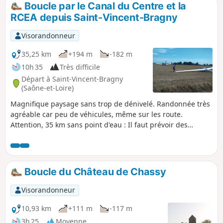
Boucle par le Canal du Centre et la
p
RCEA depuis Saint-Vincent-Bragny
Visorandonneur
35,25 km
+194 m
-182 m
10h 35
Très difficile
Départ à Saint-Vincent-Bragny
(Saône-et-Loire)
Magnifique paysage sans trop de dénivelé. Randonnée très
agréable car peu de véhicules, même sur les route.
Attention, 35 km sans point d'eau : Il faut prévoir des
réserves pour ce long parcours agréable au bord de l'eau
en forêt et le long de la RCEA. Possibilité de s'arrêter dans
une boulangerie, le tracé passe juste devant environ à mi-
parcours soit à Paray-le-Monial.
Boucle du Château de Chassy
Visorandonneur
10,93 km
+111 m
-117 m
3h 25
Moyenne