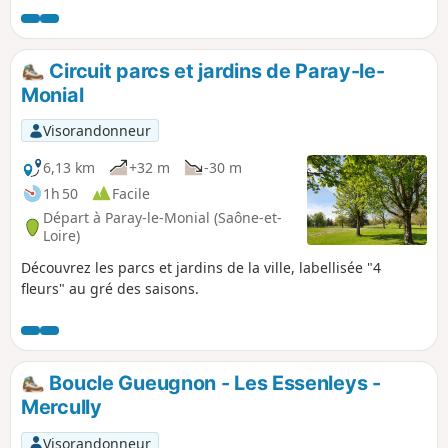
Circuit parcs et jardins de Paray-le-
Monial
Visorandonneur
6,13 km
+32 m
-30 m
1h 50
Facile
Départ à Paray-le-Monial (Saône-et-
Loire)
Découvrez les parcs et jardins de la ville, labellisée "4
fleurs" au gré des saisons.
Boucle Gueugnon - Les Essenleys -
Mercully
Visorandonneur