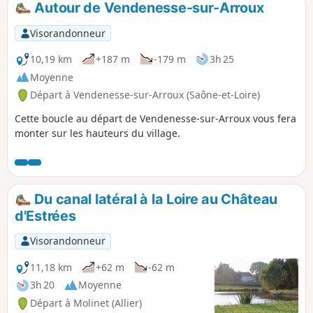
Autour de Vendenesse-sur-Arroux
Visorandonneur
10,19 km
+187 m
-179 m
3h 25
Moyenne
Départ à Vendenesse-sur-Arroux (Saône-et-Loire)
Cette boucle au départ de Vendenesse-sur-Arroux vous fera
monter sur les hauteurs du village.
Du canal latéral à la Loire au Château
d'Estrées
Visorandonneur
11,18 km
+62 m
-62 m
3h 20
Moyenne
Départ à Molinet (Allier)