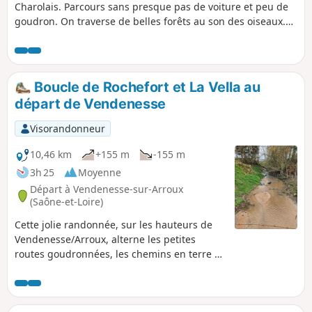
Charolais. Parcours sans presque pas de voiture et peu de
goudron. On traverse de belles forêts au son des oiseaux.
Au départ visite possible de la basilique de Paray-le-Monial,
à mi-parcours pourquoi ne pas essayer de faire un tour au
centre équestre. Nota : Beaucoup de variantes à cette
randonnée en prenant une carte avec soi.
Boucle de Rochefort et La Vella au
départ de Vendenesse
Visorandonneur
10,46 km
+155 m
-155 m
3h 25
Moyenne
Départ à Vendenesse-sur-Arroux
(Saône-et-Loire)
Cette jolie randonnée, sur les hauteurs de
Vendenesse/Arroux, alterne les petites
routes goudronnées, les chemins en terre et
les chemins forestiers. Passage vers les
ruines du Château de Rochefort.