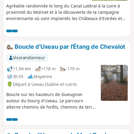
Agréable randonnée le long du Canal Latéral à la Loire à
proximité du Molinet et à la découverte de la campagne
environnante où sont implantés les Châteaux d'Estrées et
des Parisiens. Les paysages sont variés dans ce secteur qui
allie des bois, des cultures et des prairies où paissent des
troupeaux de bovins. Le parcours sur de bons chemins et
de petites routes peu fréquentées est praticable en toute
Boucle d'Uxeau par l'Étang de Chevalot
saison.
Visorandonneur
11,94 km
+178 m
-179 m
3h 55
Moyenne
Départ à Uxeau (Saône-et-Loire)
Boucle sur les hauteurs de Gueugnon
autour du bourg d'Uxeau. Le parcours
alterne chemins de forêts, chemins de terre
et petites routes goudronnées. Passage par
l'Étang de Chevalot et par le hameau du
Petit Dardon.