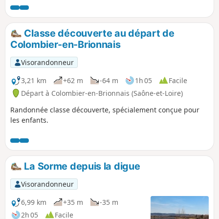
Classe découverte au départ de
Colombier-en-Brionnais
Visorandonneur
3,21 km
+62 m
-64 m
1h 05
Facile
Départ à Colombier-en-Brionnais (Saône-et-Loire)
Randonnée classe découverte, spécialement conçue pour
les enfants.
La Sorme depuis la digue
Visorandonneur
6,99 km
+35 m
-35 m
2h 05
Facile