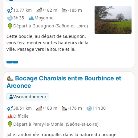
10,77 km
+182 m
-185 m
3h 35
Moyenne
Départ à Gueugnon (Saône-et-Loire)
Cette boucle, au départ de Gueugnon,
vous fera monter sur les hauteurs de la
ville. Passage vers la source et la
Chapelle Saint-Thibault.
Bocage Charolais entre Bourbince et
Arconce
Visorandonneur
38,51 km
+183 m
-178 m
11h 30
Difficile
Départ à Paray-le-Monial (Saône-et-Loire)
Jolie randonnée tranquille, dans la nature du bocage