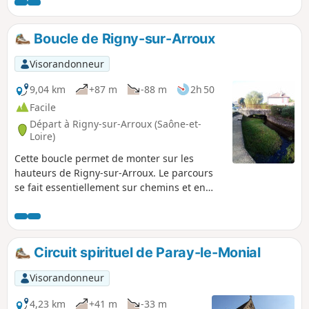
d'eau local.
Boucle de Rigny-sur-Arroux
Visorandonneur
9,04 km
+87 m
-88 m
2h 50
Facile
Départ à Rigny-sur-Arroux (Saône-et-
Loire)
Cette boucle permet de monter sur les
hauteurs de Rigny-sur-Arroux. Le parcours
se fait essentiellement sur chemins et en
forêt.
Circuit spirituel de Paray-le-Monial
Visorandonneur
4,23 km
+41 m
-33 m