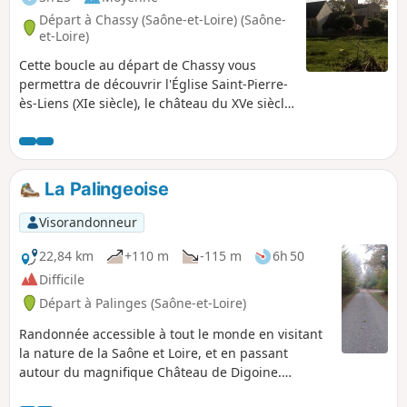
Départ à Chassy (Saône-et-Loire) (Saône-
et-Loire)
Cette boucle au départ de Chassy vous
permettra de découvrir l'Église Saint-Pierre-
ès-Liens (XIe siècle), le château du XVe siècle
ainsi que le four banal et le lavoir du village.
Passage par l'Étang Noir. La randonnée se
fait sur des petites routes goudronnées et
sur des chemins en terre.
La Palingeoise
Visorandonneur
22,84 km
+110 m
-115 m
6h 50
Difficile
Départ à Palinges (Saône-et-Loire)
Randonnée accessible à tout le monde en visitant
la nature de la Saône et Loire, et en passant
autour du magnifique Château de Digoine.
Différents passages sur la Bourbince, joli cours