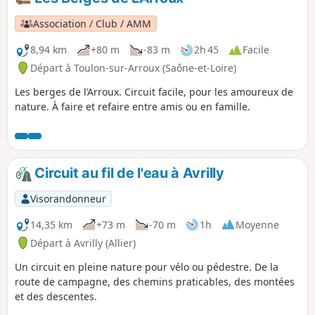
Association / Club / AMM
8,94 km
+80 m
-83 m
2h 45
Facile
Départ à Toulon-sur-Arroux (Saône-et-Loire)
Les berges de l’Arroux. Circuit facile, pour les amoureux de
nature. À faire et refaire entre amis ou en famille.
Circuit au fil de l'eau à Avrilly
Visorandonneur
14,35 km
+73 m
-70 m
1h
Moyenne
Départ à Avrilly (Allier)
Un circuit en pleine nature pour vélo ou pédestre. De la
route de campagne, des chemins praticables, des montées
et des descentes.