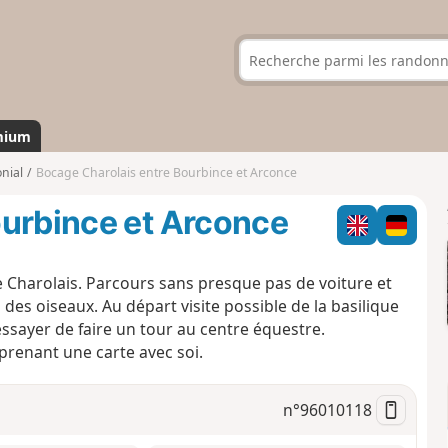
mium
nial
Bocage Charolais entre Bourbince et Arconce
ourbince et Arconce
e Charolais. Parcours sans presque pas de voiture et
des oiseaux. Au départ visite possible de la basilique
ssayer de faire un tour au centre équestre.
prenant une carte avec soi.
n°
96010118