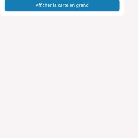
Afficher la carte en grand
t
e
e
n
g
r
a
n
d