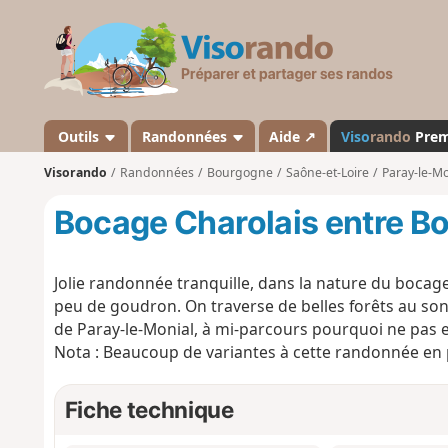
V
i
s
o
r
a
Outils
Randonnées
Aide ↗
Viso
rando
Pre
n
Visorando
Randonnées
Bourgogne
Saône-et-Loire
Paray-le-Mo
d
o
Bocage Charolais entre B
Jolie randonnée tranquille, dans la nature du bocag
peu de goudron. On traverse de belles forêts au son 
de Paray-le-Monial, à mi-parcours pourquoi ne pas e
Nota : Beaucoup de variantes à cette randonnée en 
Fiche technique