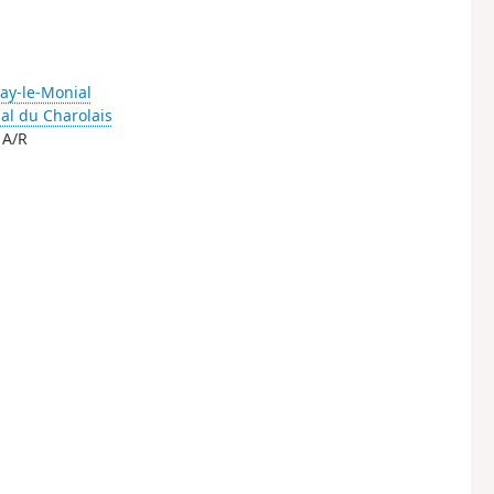
ay-le-Monial
al du Charolais
 A/R