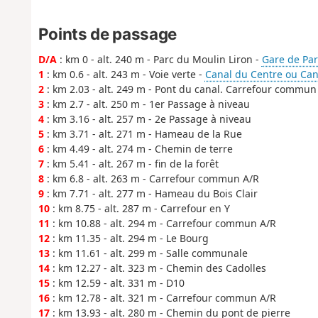
Points de passage
D/A
: km 0 - alt. 240 m - Parc du Moulin Liron -
Gare de Par
1
: km 0.6 - alt. 243 m - Voie verte -
Canal du Centre ou Can
2
: km 2.03 - alt. 249 m - Pont du canal. Carrefour commun
3
: km 2.7 - alt. 250 m - 1er Passage à niveau
4
: km 3.16 - alt. 257 m - 2e Passage à niveau
5
: km 3.71 - alt. 271 m - Hameau de la Rue
6
: km 4.49 - alt. 274 m - Chemin de terre
7
: km 5.41 - alt. 267 m - fin de la forêt
8
: km 6.8 - alt. 263 m - Carrefour commun A/R
9
: km 7.71 - alt. 277 m - Hameau du Bois Clair
10
: km 8.75 - alt. 287 m - Carrefour en Y
11
: km 10.88 - alt. 294 m - Carrefour commun A/R
12
: km 11.35 - alt. 294 m - Le Bourg
13
: km 11.61 - alt. 299 m - Salle communale
14
: km 12.27 - alt. 323 m - Chemin des Cadolles
15
: km 12.59 - alt. 331 m - D10
16
: km 12.78 - alt. 321 m - Carrefour commun A/R
17
: km 13.93 - alt. 280 m - Chemin du pont de pierre