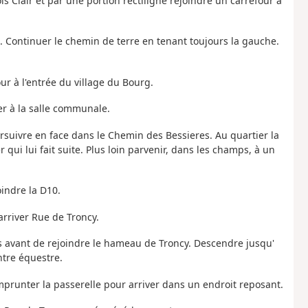
s Clair et par une portion rectiligne rejoindre un carrefour à
 Continuer le chemin de terre en tenant toujours la gauche.
r à l'entrée du village du Bourg.
ver à la salle communale.
oursuivre en face dans le Chemin des Bessieres. Au quartier la
 qui lui fait suite. Plus loin parvenir, dans les champs, à un
oindre la D10.
arriver Rue de Troncy.
s avant de rejoindre le hameau de Troncy. Descendre jusqu'
ntre équestre.
 Emprunter la passerelle pour arriver dans un endroit reposant.