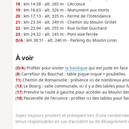
18
: km 14.58 - alt. 265 m - L'Arconce
19
: km 16.63 - alt. 326 m - Monument aux morts
20
: km 17.13 - alt. 335 m - Ferme de l'Intendance
21
: km 23.34 - alt. 249 m - Chemin du Moulin Grillet
22
: km 23.94 - alt. 255 m - Rue Grillet Guichard
23
: km 24.32 - alt. 245 m - Pont voie ferrée
D/A
: km 38.51 - alt. 240 m - Parking du Moulin Liron
À voir
(
D/A
) Profiter pour visiter
la basilique
qui est juste en face 
(
8
) Carrefour du Bouchat : table pique-nique + poubelles.
11
) Chemin de Romainville : présence ici de nombreux anim
(
13
) Le Bourg : salle communale, ici il y a des tables pour 
(
17
) Prendre la route à gauche pour accéder au Moulin des 
(
18
) Passerelle de l'Arconce : profiter ici des tables pour 
Soyez toujours prudent et prévoyant lors d'une randonnée. 
tenus responsables en cas d'accident ou de désagrément q