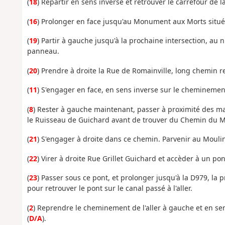
(
18
) Repartir en sens inverse et retrouver le carrefour d
(
16
) Prolonger en face jusqu'au Monument aux Morts situé
(
19
) Partir à gauche jusqu'à la prochaine intersection, au
panneau.
(
20
) Prendre à droite la Rue de Romainville, long chemin rec
(
11
) S'engager en face, en sens inverse sur le cheminement
(
8
) Rester à gauche maintenant, passer à proximité des m
le Ruisseau de Guichard avant de trouver du Chemin du Mo
(
21
) S'engager à droite dans ce chemin. Parvenir au Moulin
(
22
) Virer à droite Rue Grillet Guichard et accèder à un pont
(
23
) Passer sous ce pont, et prolonger jusqu'à la D979, la 
pour retrouver le pont sur le canal passé à l'aller.
(
2
) Reprendre le cheminement de l'aller à gauche et en se
(
D/A
).