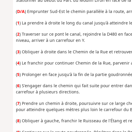
Stationner au début du Parc du Moulin Liron en face de la
(
D/A
) Emprunter Sud-Est le chemin parallèle à la route, arr
(
1
) La prendre à droite le long du canal jusqu'à atteindre l
(
2
) Traverser sur ce pont le canal, rejoindre la D480 en fac
niveau, arriver à un carrefour en Y.
(
3
) Obliquer à droite dans le Chemin de la Rue et retrouv
(
4
) Le franchir pour continuer Chemin de la Rue, parvenir
(
5
) Prolonger en face jusqu'à la fin de la partie goudronn
(
6
) S'engager dans le chemin qui fait suite pour entrer dan
carrefour à plusieurs directions.
(
7
) Prendre un chemin à droite, poursuivre sur ce large ch
pour atteindre quelques mètres plus loin le carrefour du 
(
8
) Obliquer à gauche, franchir le Ruisseau de l'Étang et