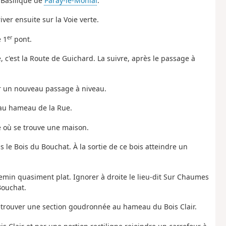
 Basilique de
Paray-le-Monial
.
iver ensuite sur la Voie verte.
er
e 1
pont.
e, c'est la Route de Guichard. La suivre, après le passage à
er un nouveau passage à niveau.
 au hameau de la Rue.
ée où se trouve une maison.
s le Bois du Bouchat. À la sortie de ce bois atteindre un
emin quasiment plat. Ignorer à droite le lieu-dit Sur Chaumes
Bouchat.
 retrouver une section goudronnée au hameau du Bois Clair.