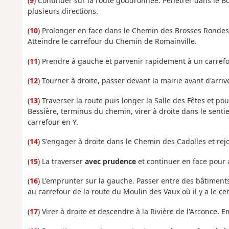
(
9
) Continuer sur la route goudronnée. Pénétrer dans le Boi
plusieurs directions.
(
10
) Prolonger en face dans le Chemin des Brosses Rondes.
Atteindre le carrefour du Chemin de Romainville.
(
11
) Prendre à gauche et parvenir rapidement à un carrefou
(
12
) Tourner à droite, passer devant la mairie avant d'arri
(
13
) Traverser la route puis longer la Salle des Fêtes et p
Bessière, terminus du chemin, virer à droite dans le sentier
carrefour en Y.
(
14
) S'engager à droite dans le Chemin des Cadolles et rej
(
15
) La traverser
avec prudence
et continuer en face pour 
(
16
) L'emprunter sur la gauche. Passer entre des bâtiment
au carrefour de la route du Moulin des Vaux où il y a le ce
(
17
) Virer à droite et descendre à la Rivière de l'Arconce.