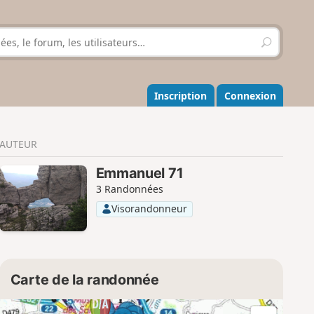
R
e
c
h
e
Inscription
Connexion
r
c
h
AUTEUR
e
r
Emmanuel 71
3 Randonnées
Visorandonneur
Carte de la randonnée
1
2