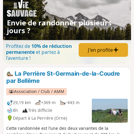
petites routes tranquilles, puis de très beaux chemins
creux.
Envie de randonner plusieurs
jours ?
Profitez de
10% de réduction
J'en profite
permanente
et partez à
l’aventure !
La Perrière St-Germain-de-la-Coudre
par Bellême
Association / Club / AMM
29,19 km
+369 m
-443 m
8h
Très difficile
Départ à La Perrière (Orne)
Cette randonnée est l’une des deux variantes de la