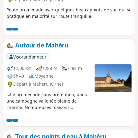
Petite promenade avec quelques beaux points de vue qui se
pratique en majorité sur route tranquille.
Autour de Mahéru
Visorandonneur
17,06 km
+288 m
-288 m
5h 40
Moyenne
Départ à Mahéru (Orne)
Jolie promenade sans prétention, dans
une campagne vallonée pleine de
charme. Nombreuses maisons
anciennes, souvent joliment restaurées.
L'itinéraire se déroule sur de très petites
routes goudronnées et de larges
chemins dans les champs ou les forêts.
Tour des points d'eau à Mahéru