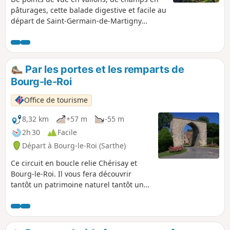
pâturages, cette balade digestive et facile au
départ de Saint-Germain-de-Martigny
alterne aussi belles masures et chemins
vicinaux.
Par les portes et les remparts de
Bourg-le-Roi
Office de tourisme
8,32 km
+57 m
-55 m
2h 30
Facile
Départ à Bourg-le-Roi (Sarthe)
Ce circuit en boucle relie Chérisay et
Bourg-le-Roi. Il vous fera découvrir
tantôt un patrimoine naturel tantôt un
patrimoine architectural rare.