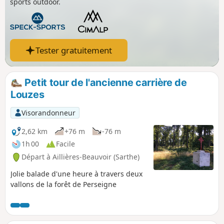
sports outdoor.
Tester gratuitement
Petit tour de l'ancienne carrière de
Louzes
Visorandonneur
2,62 km
+76 m
-76 m
1h 00
Facile
Départ à Aillières-Beauvoir (Sarthe)
Jolie balade d'une heure à travers deux
vallons de la forêt de Perseigne