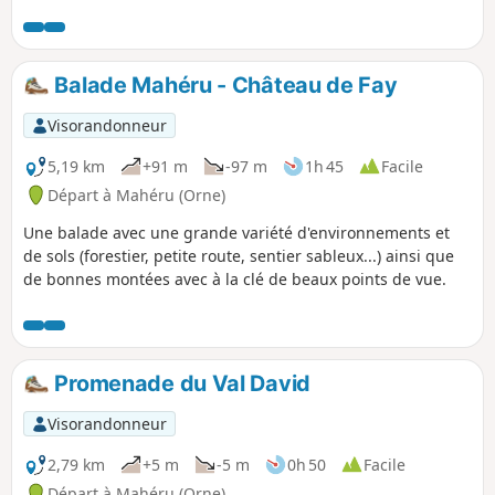
Balade Mahéru - Château de Fay
Visorandonneur
5,19 km
+91 m
-97 m
1h 45
Facile
Départ à Mahéru (Orne)
Une balade avec une grande variété d'environnements et
de sols (forestier, petite route, sentier sableux...) ainsi que
de bonnes montées avec à la clé de beaux points de vue.
Promenade du Val David
Visorandonneur
2,79 km
+5 m
-5 m
0h 50
Facile
Départ à Mahéru (Orne)