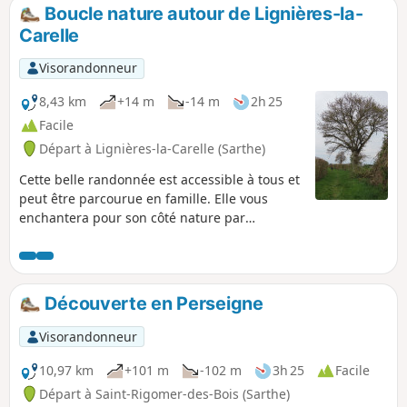
Boucle nature autour de Lignières-la-
Carelle
Visorandonneur
8,43 km
+14 m
-14 m
2h 25
Facile
Départ à Lignières-la-Carelle (Sarthe)
Cette belle randonnée est accessible à tous et
peut être parcourue en famille. Elle vous
enchantera pour son côté nature par
excellence en empruntant les chemins situés
sur la commune (90 % en chemins de terre et
10% de goudron). Vous pourrez admirer le
Manoir de la Juisselerie et bien d'autres
Découverte en Perseigne
curiosités. Il n'est pas rare de rencontrer
écureuils, renards, chevreuils et autres
Visorandonneur
animaux. À faire plutôt sur la période d'avril à
octobre car humide lorsqu'il pleut
10,97 km
+101 m
-102 m
3h 25
Facile
abondamment.
Départ à Saint-Rigomer-des-Bois (Sarthe)