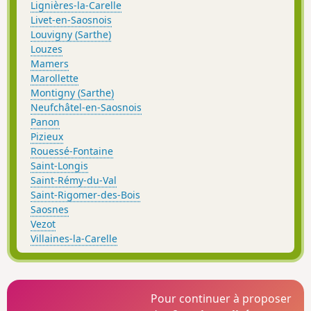
Lignières-la-Carelle
Livet-en-Saosnois
Louvigny (Sarthe)
Louzes
Mamers
Marollette
Montigny (Sarthe)
Neufchâtel-en-Saosnois
Panon
Pizieux
Rouessé-Fontaine
Saint-Longis
Saint-Rémy-du-Val
Saint-Rigomer-des-Bois
Saosnes
Vezot
Villaines-la-Carelle
Pour continuer à proposer