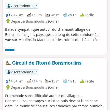
Visorandonneur
7,47 km
+50 m
-46 m
2h 15
Facile
Départ à Bonsmoulins (Orne)
Balade sympathique autour du charmant village de
Bonsmoulins. Jolis paysages au long de cette randonnée :
vue sur Moulins-la-Marche, sur les ruines du château à
partir du Bois du Breuil, sur l'ancienne gare de
Bonsmoulins (maison privée) et sur un joli petit étang, privé
lui aussi.
Circuit de l'Iton à Bonsmoulins
Visorandonneur
4,34 km
+14 m
-15 m
1h 15
Facile
Départ à Bonsmoulins (Orne)
Promenade sans difficulté autour du village de
Bonsmoulins, passages sur l'Iton puis devant l'ancienne
gare. Se munir de chaussures étanches par temps humide.