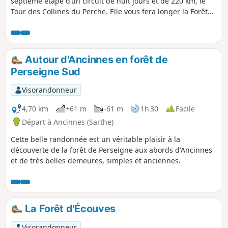
septième étape d’un circuit de huit jours et de 220 km, le
Tour des Collines du Perche. Elle vous fera longer la Forêt
de Bellême jusqu’à atteindre l’un des fleurons du Perche
ornais, Bellême, que vous ne manquerez pas de visiter. Puis
la trace reprend une direction Sud pour passer à La-
Chapelle-Souëf puis Saint-Germain-de-la-Coudre.
Autour d'Ancinnes en forêt de
Perseigne Sud
Visorandonneur
4,70 km
+61 m
-61 m
1h 30
Facile
Départ à Ancinnes (Sarthe)
Cette belle randonnée est un véritable plaisir à la
découverte de la forêt de Perseigne aux abords d'Ancinnes
et de très belles demeures, simples et anciennes.
La Forêt d'Écouves
Visorandonneur