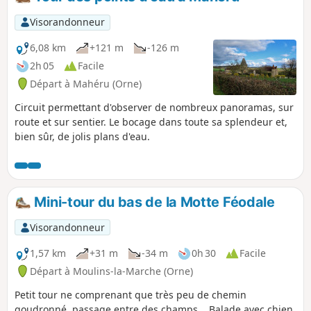
Par endroit cependant il s'agit de
simples sentiers étroits.
Visorandonneur
6,08 km
+121 m
-126 m
2h 05
Facile
Départ à Mahéru (Orne)
Circuit permettant d'observer de nombreux panoramas, sur
route et sur sentier. Le bocage dans toute sa splendeur et,
bien sûr, de jolis plans d'eau.
Mini-tour du bas de la Motte Féodale
Visorandonneur
1,57 km
+31 m
-34 m
0h 30
Facile
Départ à Moulins-la-Marche (Orne)
Petit tour ne comprenant que très peu de chemin
goudronné, passage entre des champs... Balade avec chien