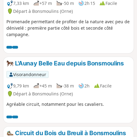
7,33 km
+57 m
-50 m
2h 15
Facile
Départ à Bonsmoulins (Orne)
Promenade permettant de profiter de la nature avec peu de
dénivelé : première partie côté bois et seconde côté
campagne.
L'Aunay Belle Eau depuis Bonsmoulins
Visorandonneur
9,79 km
+45 m
-38 m
2h
Facile
Départ à Bonsmoulins (Orne)
Agréable circuit, notamment pour les cavaliers.
Circuit du Bois du Breuil à Bonsmoulins