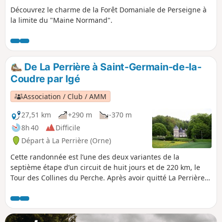
Découvrez le charme de la Forêt Domaniale de Perseigne à
la limite du "Maine Normand".
De La Perrière à Saint-Germain-de-la-
Coudre par Igé
Association / Club / AMM
27,51 km
+290 m
-370 m
8h 40
Difficile
Départ à La Perrière (Orne)
Cette randonnée est l’une des deux variantes de la
septième étape d’un circuit de huit jours et de 220 km, le
Tour des Collines du Perche. Après avoir quitté La Perrière
la randonnée pénètre en forêt domaniale de Bellême, en
ressort au Sud dans une campagne très vallonnée et arrive
sur la commune de Vaunoise avec son relief de cuesta
cénomanienne. Après Igé, le parcours se poursuit par de