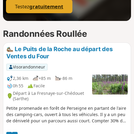
Testez
gratuitement
Randonnées Roullée
Le Puits de la Roche au départ des
Ventes du Four
Visorandonneur
2,36 km
+85 m
-86 m
0h 55
Facile
Départ à La Fresnaye-sur-Chédouet
(Sarthe)
Petite promenade en forêt de Perseigne en partant de l'aire
des camping-cars, ouvert à tous les véhicules. Il y a un peu
de dénivelé pour un parcours aussi court. Compter 30% de
temps en plus que pour une même distance en plaine. Au
printemps, on peut traverser un champ de digitales, en