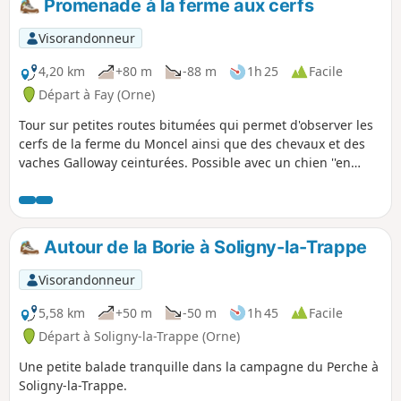
Promenade à la ferme aux cerfs
Visorandonneur
4,20 km
+80 m
-88 m
1h 25
Facile
Départ à Fay (Orne)
Tour sur petites routes bitumées qui permet d'observer les
cerfs de la ferme du Moncel ainsi que des chevaux et des
vaches Galloway ceinturées. Possible avec un chien ''en
liberté" car routes tranquilles.
Autour de la Borie à Soligny-la-Trappe
Visorandonneur
5,58 km
+50 m
-50 m
1h 45
Facile
Départ à Soligny-la-Trappe (Orne)
Une petite balade tranquille dans la campagne du Perche à
Soligny-la-Trappe.