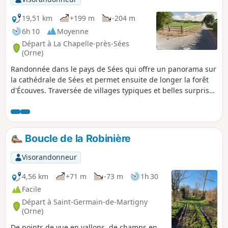
19,51 km
+199 m
-204 m
6h 10
Moyenne
Départ à La Chapelle-près-Sées
(Orne)
Randonnée dans le pays de Sées qui offre un panorama sur
la cathédrale de Sées et permet ensuite de longer la forêt
d'Écouves. Traversée de villages typiques et belles surprises
pour les amateurs d'animaux (asinerie, parc animalier).
Boucle de la Robinière
Visorandonneur
4,56 km
+71 m
-73 m
1h 30
Facile
Départ à Saint-Germain-de-Martigny
(Orne)
De points de vue en vallons, de champs en