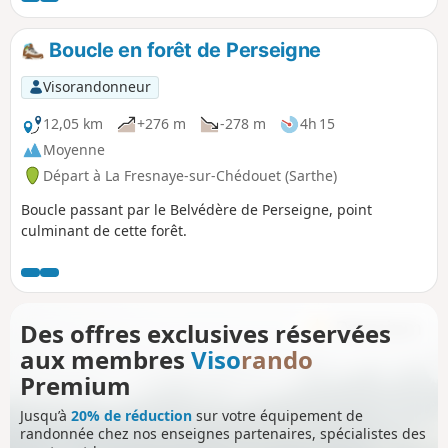
automne on se régale des gouttes de rosée figées sur les
branches par la gelée du matin, et en toutes saisons des
Boucle en forêt de Perseigne
odeurs de la forêts, les champignons, l'humus, les fleurs
sauvages.
Visorandonneur
12,05 km
+276 m
-278 m
4h 15
Moyenne
Départ à La Fresnaye-sur-Chédouet (Sarthe)
Boucle passant par le Belvédère de Perseigne, point
culminant de cette forêt.
Des offres exclusives réservées
aux membres
Viso
rando
Premium
Jusqu’à
20% de réduction
sur votre équipement de
randonnée chez nos enseignes partenaires, spécialistes des