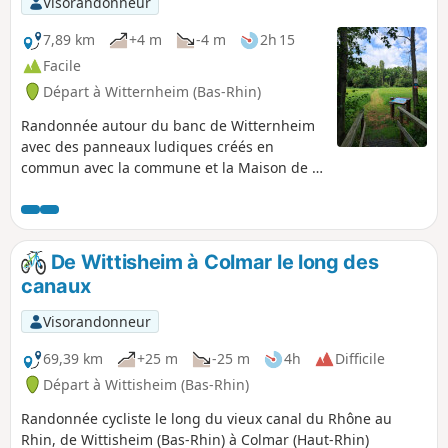
Visorandonneur
7,89 km
+4 m
-4 m
2h 15
Facile
Départ à Witternheim (Bas-Rhin)
Randonnée autour du banc de Witternheim
avec des panneaux ludiques créés en
commun avec la commune et la Maison de la
Nature de Muttersholtz. Grand tour balisé
par le Club Vosgien avec un Anneau Rouge.
De Wittisheim à Colmar le long des
canaux
Visorandonneur
69,39 km
+25 m
-25 m
4h
Difficile
Départ à Wittisheim (Bas-Rhin)
Randonnée cycliste le long du vieux canal du Rhône au
Rhin, de Wittisheim (Bas-Rhin) à Colmar (Haut-Rhin)