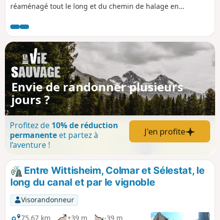
réaménagé tout le long et du chemin de halage en
longeant le canal de Colmar qui relie la ville au Rhin
canalisé (près de Biesheim). Chemin retour sur le même
parcours.
Envie de randonner plusieurs
jours ?
Profitez de
10% de réduction
J'en profite
permanente
et partez à
l’aventure !
Entre Wittisheim, Colmar et Sélestat, le
long du canal et par le vignoble
Visorandonneur
75,67 km
+39 m
-39 m