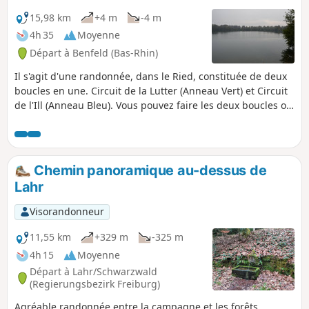
15,98 km
+4 m
-4 m
4h 35
Moyenne
Départ à Benfeld (Bas-Rhin)
Il s'agit d'une randonnée, dans le Ried, constituée de deux
boucles en une. Circuit de la Lutter (Anneau Vert) et Circuit
de l'Ill (Anneau Bleu). Vous pouvez faire les deux boucles ou
indépendamment l'une ou l'autre. Elle est assez facile car il
n'y pas de dénivelé. Le circuit commence au plan d'eau de
Benfeld puis traverse forêts et champs, suit les cours d'eau
de la Lutter, la Muhlbach puis l'Ill sur des chemins de forêt
Chemin panoramique au-dessus de
et sentiers (très peu de bitume).
Lahr
Visorandonneur
11,55 km
+329 m
-325 m
4h 15
Moyenne
Départ à Lahr/Schwarzwald
(Regierungsbezirk Freiburg)
Agréable randonnée entre la campagne et les forêts.