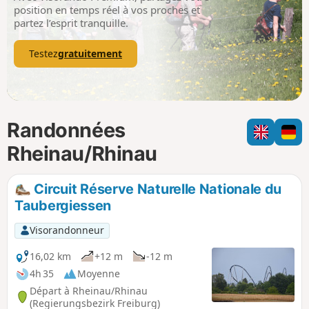
p
position en temps réel à vos proches et
partez l’esprit tranquille.
Testez
gratuitement
Randonnées
Rheinau/Rhinau
Circuit Réserve Naturelle Nationale du
Taubergiessen
Visorandonneur
16,02 km
+12 m
-12 m
4h 35
Moyenne
Départ à Rheinau/Rhinau
(Regierungsbezirk Freiburg)