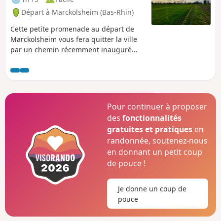
Départ à Marckolsheim (Bas-Rhin)
Cette petite promenade au départ de
Marckolsheim vous fera quitter la ville
par un chemin récemment inauguré
pour rejoindre les pistes agricoles au
milieu des champs.
Pour continuer à proposer
des
fonctionnalités
gratuites et pratiques
en
randonnée, soutenez-nous
en donnant un petit coup
de pouce !
Je donne un coup de
pouce