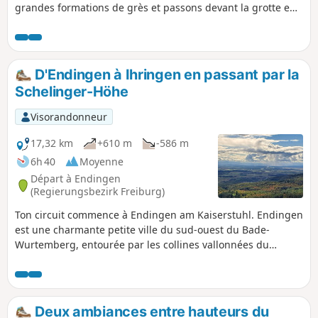
grandes formations de grès et passons devant la grotte en
pierre d'un ermite. Serait-elle vraiment abandonnée ? Cette
randonnée ne convient qu'aux familles qui ont le pied sûr et
qui ne sont pas sujettes au vertige.
D'Endingen à Ihringen en passant par la
Schelinger-Höhe
Visorandonneur
17,32 km
+610 m
-586 m
6h 40
Moyenne
Départ à Endingen
(Regierungsbezirk Freiburg)
Ton circuit commence à Endingen am Kaiserstuhl. Endingen
est une charmante petite ville du sud-ouest du Bade-
Wurtemberg, entourée par les collines vallonnées du
Kaiserstuhl. Cette région offre de nombreuses possibilités
de randonnées à travers les vignobles, les forêts et les
paysages volcaniques, ainsi que des vues imprenables sur
la plaine du Rhin et les Vosges.
Deux ambiances entre hauteurs du