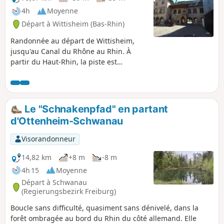
4h
Moyenne
Départ à Wittisheim (Bas-Rhin)
Randonnée au départ de Wittisheim,
jusqu'au Canal du Rhône au Rhin. À
partir du Haut-Rhin, la piste est
empierrée jusqu'au Canal de Colmar, à
hauteur de Artzenheim. À Colmar, on
peut visiter la vieille ville et la Petite
Venise. À la cave Wolfberger, on prend
Le "Schnakenpfad" en partant
la piste cyclable à travers les vignes,
d'Ottenheim-Schwanau
pour rejoindre Sigolsheim, Bennwihr et
Beblenheim. À Kintzheim, on bifurque
Visorandonneur
vers Sélestat, en passant par le Parc
Cigoland. On regagne Muttersholtz et
14,82 km
+8 m
-8 m
Wittisheim.
4h 15
Moyenne
Départ à Schwanau
(Regierungsbezirk Freiburg)
Boucle sans difficulté, quasiment sans dénivelé, dans la
forêt ombragée au bord du Rhin du côté allemand. Elle