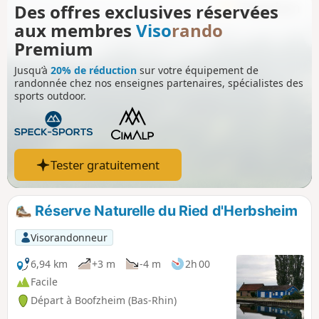
Des offres exclusives réservées
aux membres
Viso
rando
Premium
Jusqu’à
20% de réduction
sur votre équipement de
randonnée chez nos enseignes partenaires, spécialistes des
sports outdoor.
Tester gratuitement
Réserve Naturelle du Ried d'Herbsheim
Visorandonneur
6,94 km
+3 m
-4 m
2h 00
Facile
Départ à Boofzheim (Bas-Rhin)