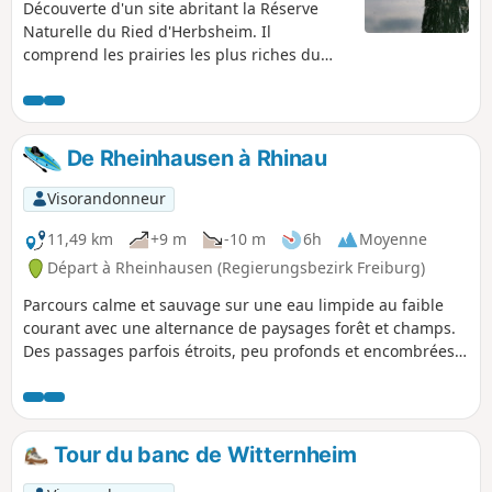
Découverte d'un site abritant la Réserve
Naturelle du Ried d'Herbsheim. Il
comprend les prairies les plus riches du
secteur. On peut y apercevoir des bancs de
crocus au début du printemps ainsi que
des Iris de Sibérie qui fleurissent de mai à
juin. Les mesures de protections (dans cette
De Rheinhausen à Rhinau
zone agricole) ont permis d'éviter le pire, on
y trouve des dépressions tourbeuses
Visorandonneur
remarquables typiques des Rieds.
11,49 km
+9 m
-10 m
6h
Moyenne
Départ à Rheinhausen (Regierungsbezirk Freiburg)
Parcours calme et sauvage sur une eau limpide au faible
courant avec une alternance de paysages forêt et champs.
Des passages parfois étroits, peu profonds et encombrées
de végétation. Adapté pour une embarcation légère et de
petit gabarit.
Tour du banc de Witternheim