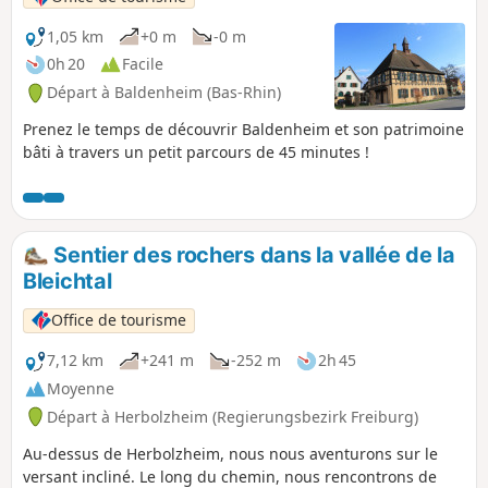
1,05 km
+0 m
-0 m
0h 20
Facile
Départ à Baldenheim (Bas-Rhin)
Prenez le temps de découvrir Baldenheim et son patrimoine
bâti à travers un petit parcours de 45 minutes !
Sentier des rochers dans la vallée de la
Bleichtal
Office de tourisme
7,12 km
+241 m
-252 m
2h 45
Moyenne
Départ à Herbolzheim (Regierungsbezirk Freiburg)
Au-dessus de Herbolzheim, nous nous aventurons sur le
versant incliné. Le long du chemin, nous rencontrons de