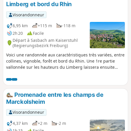
Limberg et bord du Rhin
Visorandonneur
6,95 km
+115 m
-118 m
2h 20
Facile
Départ à Sasbach am Kaiserstuhl
(Regierungsbezirk Freiburg)
Voici une randonnée aux caractéristiques très variées, entre
collines, vignoble, forêt et bord du Rhin. Une 1re partie
vallonnée sur les hauteurs du Limberg laissera ensuite
place à une section plate en Forêt de Sasbach-Am-
Kaiserstuhl.
Promenade entre les champs de
Marckolsheim
Visorandonneur
4,37 km
+2 m
-2 m
1h 15
Facile