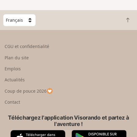
C
R
h
e
o
t
i
o
s
CGU et confidentialité
u
i
r
s
Plan du site
e
s
n
e
Emplois
h
z
Actualités
a
u
u
n
Coup de pouce 2026
t
p
a
Contact
y
s
Téléchargez l'application Visorando et partez à
l'aventure !
A
G