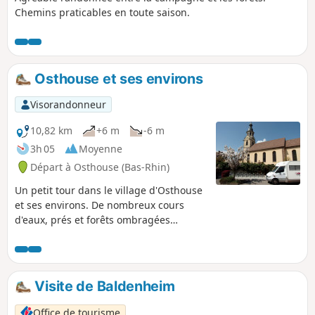
Chemins praticables en toute saison.
Osthouse et ses environs
Visorandonneur
10,82 km
+6 m
-6 m
3h 05
Moyenne
Départ à Osthouse (Bas-Rhin)
Un petit tour dans le village d'Osthouse
et ses environs. De nombreux cours
d'eaux, prés et forêts ombragées
agrémenteront votre parcours. Le
château et l'église valent également le
détour.
Visite de Baldenheim
Office de tourisme