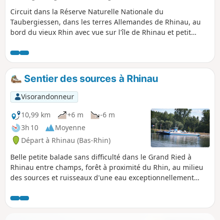
Circuit dans la Réserve Naturelle Nationale du
Taubergiessen, dans les terres Allemandes de Rhinau, au
bord du vieux Rhin avec vue sur l'île de Rhinau et petit
crochet à Europa-Park (Rust). Il s'agit d'une réserve sauvage
d'un millier d'hectares que possède la commune Française
de Rhinau dans les terres allemandes (650 ha de forêt et
350 ha en prés ou en champs). J'ai eu la chance d'apercevoir
Sentier des sources à Rhinau
des chevreuils, des cygnes, et des hérons.
Visorandonneur
10,99 km
+6 m
-6 m
3h 10
Moyenne
Départ à Rhinau (Bas-Rhin)
Belle petite balade sans difficulté dans le Grand Ried à
Rhinau entre champs, forêt à proximité du Rhin, au milieu
des sources et ruisseaux d'une eau exceptionnellement
transparente et de blokhaus. Peut convenir pour des
enfants.