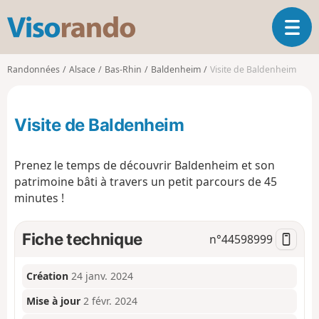
V
O
i
u
s
v
o
Randonnées
Alsace
Bas-Rhin
Baldenheim
Visite de Baldenheim
r
r
i
a
r
n
Visite de Baldenheim
l
d
a
o
n
Prenez le temps de découvrir Baldenheim et son
a
patrimoine bâti à travers un petit parcours de 45
v
minutes !
i
g
a
Fiche technique
n°
44598999
t
i
o
Création
24 janv. 2024
n
Mise à jour
2 févr. 2024