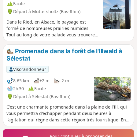
Facile
Départ à Muttersholtz (Bas-Rhin)
Dans le Ried, en Alsace, le paysage est
formé de nombreuses prairies humides.
Tout au long de votre balade vous trouverez
des tables de lecture qui vous permettront
de comprendre l'histoire du Ried. Sentier
Promenade dans la forêt de l'Illwald à
non praticable en cas d’inondations.
Sélestat
Visorandonneur
8,65 km
+2 m
-2 m
2h 30
Facile
Départ à Sélestat (Bas-Rhin)
C'est une charmante promenade dans la plaine de l'Ill, qui
vous permettra d'échapper pendant deux heures à
l'agitation qui règne dans cette région très touristique. En
été, vous y serez bien au frais, grâce aux nombreux cours
d'eau et aux arbres immenses.
Pour continuer à proposer des