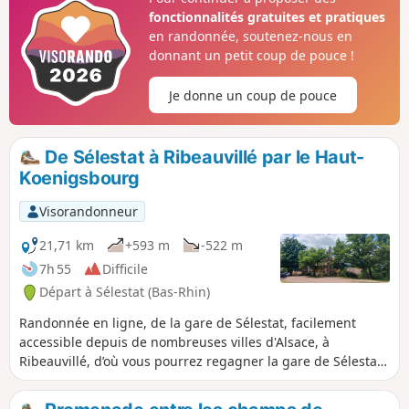
fonctionnalités gratuites et pratiques
en randonnée, soutenez-nous en
donnant un petit coup de pouce !
Je donne un coup de pouce
De Sélestat à Ribeauvillé par le Haut-
Koenigsbourg
Visorandonneur
21,71 km
+593 m
-522 m
7h 55
Difficile
Départ à Sélestat (Bas-Rhin)
Randonnée en ligne, de la gare de Sélestat, facilement
accessible depuis de nombreuses villes d'Alsace, à
Ribeauvillé, d’où vous pourrez regagner la gare de Sélestat
par bus. Le trajet vous fera découvrir un magnifique
panorama sur les Vosges, depuis la sortie de Sélestat, avec