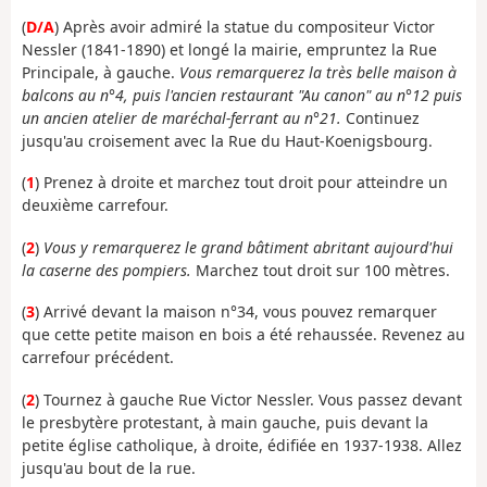
(
D/A
) Après avoir admiré la statue du compositeur Victor
Nessler (1841-1890) et longé la mairie, empruntez la Rue
Principale, à gauche.
Vous remarquerez la très belle maison à
balcons au n°4, puis l'ancien restaurant "Au canon" au n°12 puis
un ancien atelier de maréchal-ferrant au n°21.
Continuez
jusqu'au croisement avec la Rue du Haut-Koenigsbourg.
(
1
) Prenez à droite et marchez tout droit pour atteindre un
deuxième carrefour.
(
2
)
Vous y remarquerez le grand bâtiment abritant aujourd'hui
la caserne des pompiers.
Marchez tout droit sur 100 mètres.
(
3
) Arrivé devant la maison n°34, vous pouvez remarquer
que cette petite maison en bois a été rehaussée. Revenez au
carrefour précédent.
(
2
) Tournez à gauche Rue Victor Nessler. Vous passez devant
le presbytère protestant, à main gauche, puis devant la
petite église catholique, à droite, édifiée en 1937-1938. Allez
jusqu'au bout de la rue.