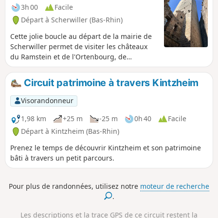
3h 00
Facile
Départ à Scherwiller (Bas-Rhin)
Cette jolie boucle au départ de la mairie de
Scherwiller permet de visiter les châteaux
du Ramstein et de l'Ortenbourg, de
traverser les vignes et d'évoluer dans la
superbe forêt de l'Ortenberg. Très beaux
Circuit patrimoine à travers Kintzheim
panoramas sur la plaine d'Alsace, le Haut
Koenigsbourg et les Vosges.
Visorandonneur
1,98 km
+25 m
-25 m
0h 40
Facile
Départ à Kintzheim (Bas-Rhin)
Prenez le temps de découvrir Kintzheim et son patrimoine
bâti à travers un petit parcours.
Pour plus de randonnées, utilisez notre
moteur de recherche
.
Les descriptions et la trace GPS de ce circuit restent la