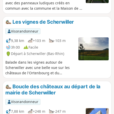
avec des panneaux ludiques créés en
commun avec la commune et la Maison de la
Nature de Muttersholtz. Grand tour balisé
par le Club Vosgien avec un Anneau Rouge.
Les vignes de Scherwiller
Visorandonneur
9,38 km
+103 m
-103 m
3h 00
Facile
Départ à Scherwiller (Bas-Rhin)
Balade dans les vignes autour de
Scherwiller avec une belle vue sur les
châteaux de l'Ortenbourg et du
Ramstein.
Boucle des châteaux au départ de la
mairie de Scherwiller
Visorandonneur
7,88 km
+248 m
-247 m