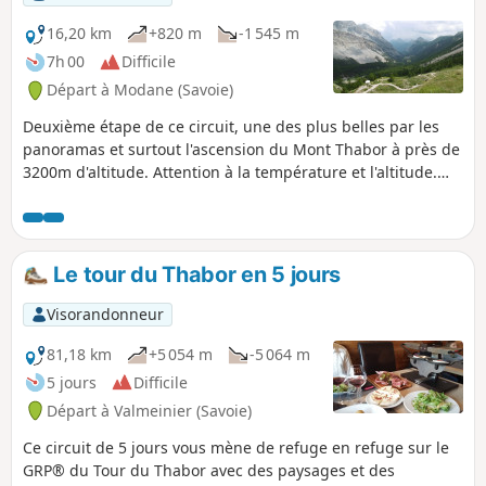
16,20 km
+820 m
-1 545 m
7h 00
Difficile
Départ à Modane (Savoie)
Deuxième étape de ce circuit, une des plus belles par les
panoramas et surtout l'ascension du Mont Thabor à près de
3200m d'altitude. Attention à la température et l'altitude.
Vous aurez toujours un œil rivé sur le sommet du Thabor,
un des objectifs de cette journée. Passage par le vallon de
Peyron, le Thabor en face, le Cheval Blanc à droite, le Lac du
Peyron, le Grand Seru, le Col du Méandre, l'ascension du
Le tour du Thabor en 5 jours
Thabor pour redescendre en direction des Granges de la
Vallée Étroite.
Visorandonneur
81,18 km
+5 054 m
-5 064 m
5 jours
Difficile
Départ à Valmeinier (Savoie)
Ce circuit de 5 jours vous mène de refuge en refuge sur le
GRP® du Tour du Thabor avec des paysages et des