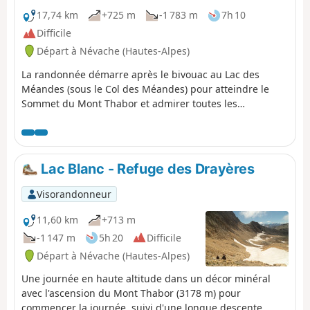
17,74 km
+725 m
-1 783 m
7h 10
Difficile
Départ à Névache (Hautes-Alpes)
La randonnée démarre après le bivouac au Lac des
Méandes (sous le Col des Méandes) pour atteindre le
Sommet du Mont Thabor et admirer toutes les
montagnes à 360°. Puis retour par le Refuge du Mont
Thabor et redescente sur Valfréjus.
Lac Blanc - Refuge des Drayères
Visorandonneur
11,60 km
+713 m
-1 147 m
5h 20
Difficile
Départ à Névache (Hautes-Alpes)
Une journée en haute altitude dans un décor minéral
avec l'ascension du Mont Thabor (3178 m) pour
commencer la journée, suivi d'une longue descente