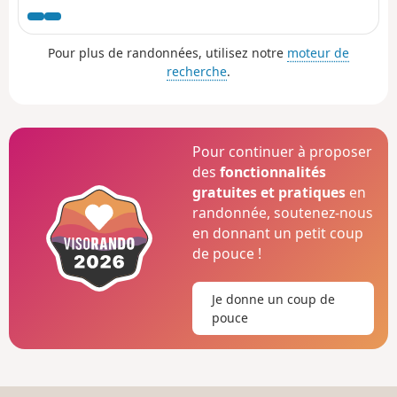
Pour plus de randonnées, utilisez notre
moteur de
recherche
.
Pour continuer à proposer
des
fonctionnalités
gratuites et pratiques
en
randonnée, soutenez-nous
en donnant un petit coup
de pouce !
Je donne un coup de
pouce