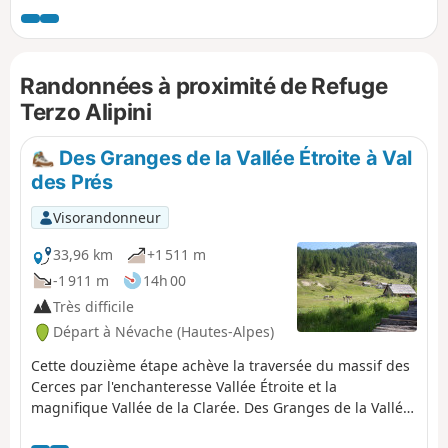
Randonnées à proximité de Refuge
Terzo Alipini
Des Granges de la Vallée Étroite à Val
des Prés
Visorandonneur
33,96 km
+1 511 m
-1 911 m
14h 00
Très difficile
Départ à Névache (Hautes-Alpes)
Cette douzième étape achève la traversée du massif des
Cerces par l'enchanteresse Vallée Étroite et la
magnifique Vallée de la Clarée. Des Granges de la Vallée
Étroite, le GR®5 s'élève au Sud-Ouest, passe le joli petit