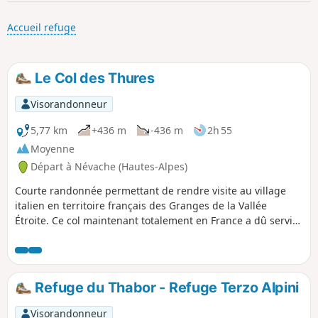
p
Accueil refuge
Le Col des Thures
Visorandonneur
5,77 km
+436 m
-436 m
2h 55
Moyenne
Départ à Névache (Hautes-Alpes)
Courte randonnée permettant de rendre visite au village
italien en territoire français des Granges de la Vallée
Étroite. Ce col maintenant totalement en France a dû servir
de grand lieu de contrebande lorsque la Vallée Étroite était
italienne.
Refuge du Thabor - Refuge Terzo Alpini
Visorandonneur