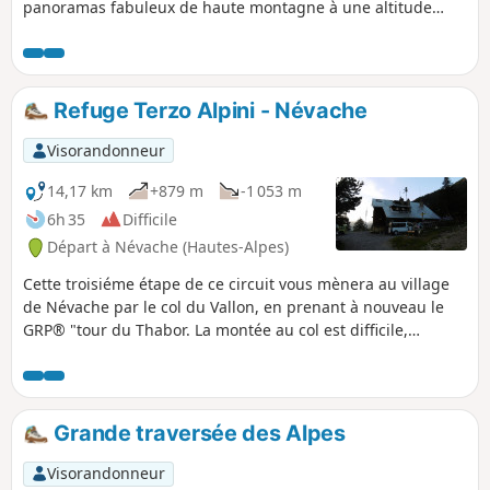
panoramas fabuleux de haute montagne à une altitude
souvent au-dessus des 2500m. L'ascension du Mont Thabor
à près de 3200m vous donne la sensation d'être sur le toit
du monde, où vous connaîtrez les effets de la haute
altitude.
Refuge Terzo Alpini - Névache
Visorandonneur
14,17 km
+879 m
-1 053 m
6h 35
Difficile
Départ à Névache (Hautes-Alpes)
Cette troisiéme étape de ce circuit vous mènera au village
de Névache par le col du Vallon, en prenant à nouveau le
GRP® "tour du Thabor. La montée au col est difficile,
notamment le passage dans le pierrier, ancien glacier. De
part son exposition, le couloir qui monte au col est propice
aux névés. Les paysages sont fabuleux. la descente vers
Névache est superbe au travers d'un vallon verdoyant, le
Grande traversée des Alpes
long d'un torrent en passant auprès d'une belle chapelle.
Visorandonneur