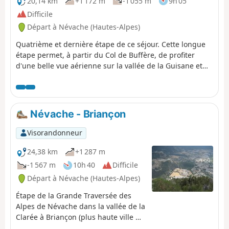
20,14 km
+1 172 m
-1 055 m
9h 05
Difficile
Départ à Névache (Hautes-Alpes)
Quatrième et dernière étape de ce séjour. Cette longue
étape permet, à partir du Col de Buffère, de profiter
d'une belle vue aérienne sur la vallée de la Guisane et
sur le domaine skiable du Serre-Chevalier.
Névache - Briançon
Visorandonneur
24,38 km
+1 287 m
-1 567 m
10h 40
Difficile
Départ à Névache (Hautes-Alpes)
Étape de la Grande Traversée des
Alpes de Névache dans la vallée de la
Clarée à Briançon (plus haute ville de
France) par la porte de Cristol.