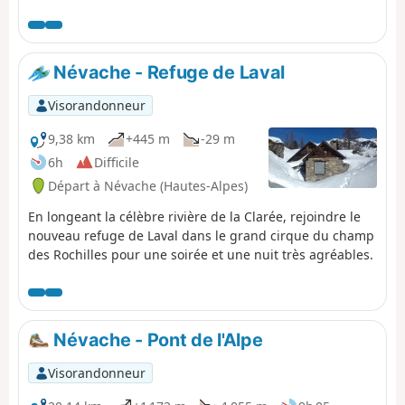
hameaux et autres chalets isolés qui s'égrènent tout au
long de la vallée. Au passage, n'oubliez pas d'admirer la
jolie cascade de Fontcouverte ! Attention, si vous faites
cette randonnée en dehors de la période de
Névache - Refuge de Laval
fonctionnement des navettes (renseignements à l'OT), il
faudra revenir au départ à pied, par le même chemin !
Visorandonneur
9,38 km
+445 m
-29 m
6h
Difficile
Départ à Névache (Hautes-Alpes)
En longeant la célèbre rivière de la Clarée, rejoindre le
nouveau refuge de Laval dans le grand cirque du champ
des Rochilles pour une soirée et une nuit très agréables.
Névache - Pont de l'Alpe
Visorandonneur