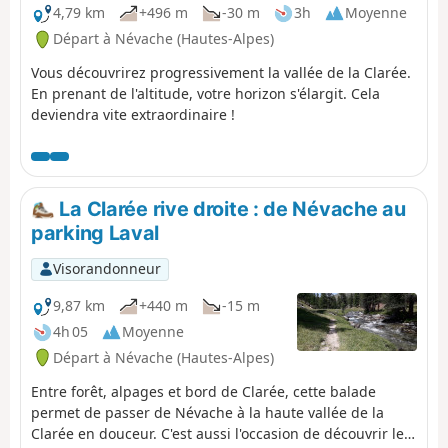
4,79 km
+496 m
-30 m
3h
Moyenne
Départ à Névache (Hautes-Alpes)
Vous découvrirez progressivement la vallée de la Clarée.
En prenant de l'altitude, votre horizon s'élargit. Cela
deviendra vite extraordinaire !
La Clarée rive droite : de Névache au
parking Laval
Visorandonneur
9,87 km
+440 m
-15 m
4h 05
Moyenne
Départ à Névache (Hautes-Alpes)
Entre forêt, alpages et bord de Clarée, cette balade
permet de passer de Névache à la haute vallée de la
Clarée en douceur. C'est aussi l'occasion de découvrir les