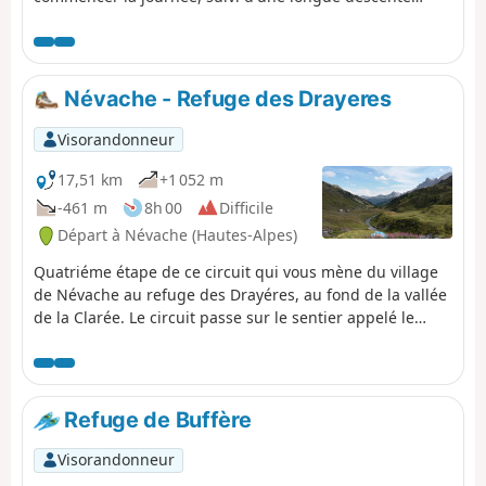
jusqu'au Refuge des Drayères.
Névache - Refuge des Drayeres
Visorandonneur
17,51 km
+1 052 m
-461 m
8h 00
Difficile
Départ à Névache (Hautes-Alpes)
Quatriéme étape de ce circuit qui vous mène du village
de Névache au refuge des Drayéres, au fond de la vallée
de la Clarée. Le circuit passe sur le sentier appelé le
Chemin de Ronde, GRP® du Tour du Thabor. Vous ferez
une boucle au lac Laramon. Vous pouvez également de
ce lac atteindre, en variante, le lac aux Serpents. La vue
sur la vallée, du haut du chemin de Ronde, est d'une
Refuge de Buffère
pure beauté. Arriver au refuge de la terrasse, admirer le
paysage montagneux de cette vallée.
Visorandonneur