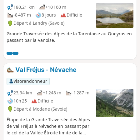
180,21 km
+10 160 m
-8 487 m
8 jours
Difficile
Départ à Landry (Savoie)
Grande Traversée des Alpes de la Tarentaise au Queyras en
passant par la Vanoise.
Val Fréjus - Névache
Visorandonneur
23,94 km
+1 248 m
-1 287 m
10h 25
Difficile
Départ à Modane (Savoie)
Étape de la Grande Traversée des Alpes
de Val Fréjus à Névache en passant par
le col de la Vallée Étroite limite de la
Savoie et des Hautes Alpes.