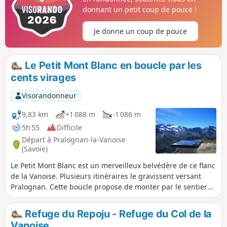
donnant un petit coup de pouce !
Je donne un coup de pouce
Le Petit Mont Blanc en boucle par les
cents virages
Visorandonneur
9,83 km
+1 088 m
-1 086 m
5h 55
Difficile
Départ à Pralognan-la-Vanoise
(Savoie)
Le Petit Mont Blanc est un merveilleux belvédère de ce flanc
de la Vanoise. Plusieurs itinéraires le gravissent versant
Pralognan. Cette boucle propose de monter par le sentier
ONF escarpé dit des cent virages et de redescendre par le
sentier du Col des Saulces, raide mais sans difficulté
Refuge du Repoju - Refuge du Col de la
technique. Elle a l'avantage d'être bien moins fréquentée
Vanoise