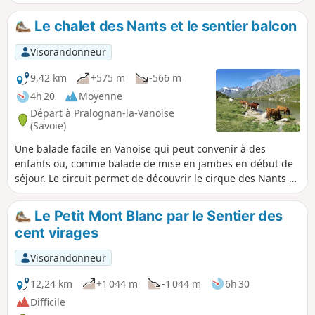
simplement un petit coin de paradis, pour une pause bien
méritée, au pied des glaciers de la Vanoise. Profitez de votre
Le chalet des Nants et le sentier balcon
randonnée pour découvrir l’ancien refuge et le lac situé à
proximité. L’exposition du versant favorise les courants
Visorandonneur
ascendants, propices aux vols des rapaces (aigles royaux,
gypaètes barbus…), un spectacle grandeur nature !
9,42 km
+575 m
-566 m
4h 20
Moyenne
Départ à Pralognan-la-Vanoise
(Savoie)
Une balade facile en Vanoise qui peut convenir à des
enfants ou, comme balade de mise en jambes en début de
séjour. Le circuit permet de découvrir le cirque des Nants et
la vallée de Chavière, depuis le sentier balcon. Petit lac sur
ce sentier qui permet une halte sympa pour les enfants.
Le Petit Mont Blanc par le Sentier des
cent virages
Visorandonneur
12,24 km
+1 044 m
-1 044 m
6h 30
Difficile