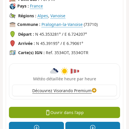
Pays :
France
Régions :
Alpes
,
Vanoise
Commune :
Pralognan-la-Vanoise
(73710)
Départ :
N 45.353281° / E 6.724207°
Arrivée :
N 45.39195° / E 6.79061°
Carte(s) IGN :
Ref. 3534OT, 3534OTR
Météo détaillée heure par heure
Découvrez Visorando Premium
Ouvrir dans l'app