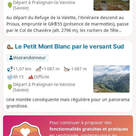
Départ à Pralognan-la-Vanoise
(Savoie)
Au départ du Refuge de la Valette, l'itinéraire descend au
Prioux, emprunte le GR®55 (présence de marmottes), passe
par le Col de Chavière (alt. 2796 m), les rochers de Tête
Noire et finit par le Refuge Porte de l'Orgère.
Le Petit Mont Blanc par le versant Sud
Visorandonneur
11,07 km
+1 087 m
-1 087 m
6h 15
Difficile
Départ à Pralognan-la-Vanoise
(Savoie)
Une montée conséquente mais régulière pour un panorama
grandiose.
Pour continuer à proposer des
fonctionnalités gratuites et pratiques
en randonnée, soutenez-nous en