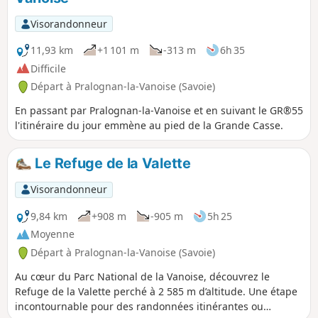
que les cheminements venant des Prioux.
Visorandonneur
11,93 km
+1 101 m
-313 m
6h 35
Difficile
Départ à Pralognan-la-Vanoise (Savoie)
En passant par Pralognan-la-Vanoise et en suivant le GR®55
l'itinéraire du jour emmène au pied de la Grande Casse.
Le Refuge de la Valette
Visorandonneur
9,84 km
+908 m
-905 m
5h 25
Moyenne
Départ à Pralognan-la-Vanoise (Savoie)
Au cœur du Parc National de la Vanoise, découvrez le
Refuge de la Valette perché à 2 585 m d’altitude. Une étape
incontournable pour des randonnées itinérantes ou