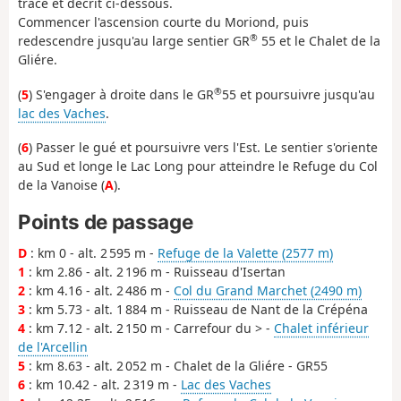
tracé et décrit ci-dessous.
Commencer l'ascension courte du Moriond, puis
®
redescendre jusqu'au large sentier GR
55 et le Chalet de la
Gliére.
®
(
5
) S'engager à droite dans le GR
55 et poursuivre jusqu'au
lac des Vaches
.
(
6
) Passer le gué et poursuivre vers l'Est. Le sentier s'oriente
au Sud et longe le Lac Long pour atteindre le Refuge du Col
de la Vanoise (
A
).
Points de passage
D
: km 0 - alt. 2 595 m -
Refuge de la Valette (2577 m)
1
: km 2.86 - alt. 2 196 m - Ruisseau d'Isertan
2
: km 4.16 - alt. 2 486 m -
Col du Grand Marchet (2490 m)
3
: km 5.73 - alt. 1 884 m - Ruisseau de Nant de la Crépéna
4
: km 7.12 - alt. 2 150 m - Carrefour du > -
Chalet inférieur
de l'Arcellin
5
: km 8.63 - alt. 2 052 m - Chalet de la Gliére - GR55
6
: km 10.42 - alt. 2 319 m -
Lac des Vaches