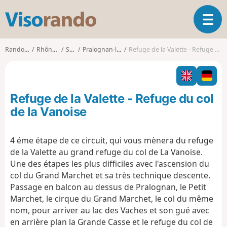
V
O
i
u
s
v
o
Randonnées
Rhône-Alpes
Savoie
Pralognan-la-Vanoise
Refuge de la Valette - Refuge du col de la Vanoise
r
r
i
a
r
n
l
d
Refuge de la Valette - Refuge du col
a
o
n
de la Vanoise
a
v
4 éme étape de ce circuit, qui vous mènera du refuge
i
de la Valette au grand refuge du col de La Vanoise.
g
a
Une des étapes les plus difficiles avec l'ascension du
t
col du Grand Marchet et sa très technique descente.
i
Passage en balcon au dessus de Pralognan, le Petit
o
Marchet, le cirque du Grand Marchet, le col du même
n
nom, pour arriver au lac des Vaches et son gué avec
en arrière plan la Grande Casse et le refuge du col de