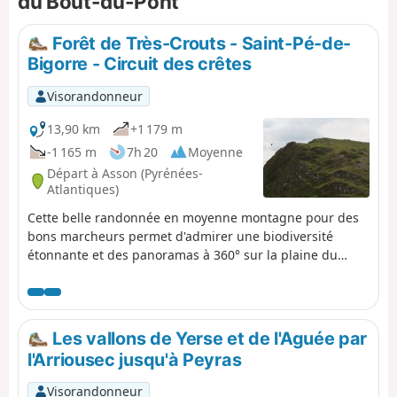
du Bout-du-Pont
Forêt de Très-Crouts - Saint-Pé-de-
Bigorre - Circuit des crêtes
Visorandonneur
13,90 km
+1 179 m
-1 165 m
7h 20
Moyenne
Départ à Asson (Pyrénées-
Atlantiques)
Cette belle randonnée en moyenne montagne pour des
bons marcheurs permet d'admirer une biodiversité
étonnante et des panoramas à 360° sur la plaine du
Piémont et sur la chaîne principale des Pyrénées. Après
une rude ascension, on parcourt les estives sur le
Plateau de l'Isarce et une crête étonnante, en partie à
cheval sur les Hautes-Pyrénées et les Pyrénées-
Les vallons de Yerse et de l'Aguée par
Atlantiques, jusqu'au modeste sommet du Soum de la
l'Arriousec jusqu'à Peyras
Génie Braque. Bien connu des locaux, ce parcours offre
un dépaysement garanti !
Visorandonneur