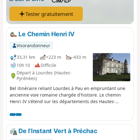
Tester gratuitement
Le Chemin Henri IV
Visorandonneur
33,31 km
+223 m
-433 m
10h 10
Difficile
Départ à Lourdes (Hautes-
Pyrénées)
Bel itinéraire reliant Lourdes à Pau en empruntant une
ancienne voie romaine chargée d'histoire. Le chemin
Henri IV s'étend sur les départements des Hautes-
Pyrénées et des Pyrénées-Atlantiques, sur les coteaux au
pied des Pyrénées.
De l’Instant Vert à Préchac