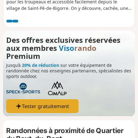
pour les troupeaux et accessible facilement depuis le
village de Saint-Pé-de-Bigorre. On y découvre, cachée, une
ancienne fontaine taillée à même la roche et, dans le sous-
bois, une bergerie encore bien conservée . Un régal pour
une partie de pique-nique familiale.
Des offres exclusives réservées
aux membres
Viso
rando
Premium
Jusqu’à
20% de réduction
sur votre équipement de
randonnée chez nos enseignes partenaires, spécialistes des
sports outdoor.
Tester gratuitement
Randonnées à proximité de Quartier