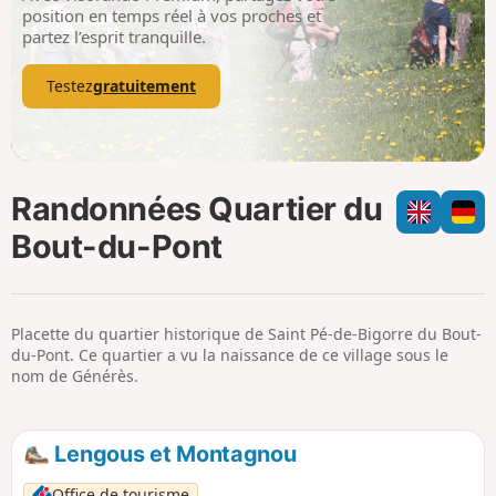
p
position en temps réel à vos proches et
partez l’esprit tranquille.
Testez
gratuitement
Randonnées Quartier du
Bout-du-Pont
Placette du quartier historique de Saint Pé-de-Bigorre du Bout-
du-Pont. Ce quartier a vu la naissance de ce village sous le
nom de Générès.
Lengous et Montagnou
Office de tourisme