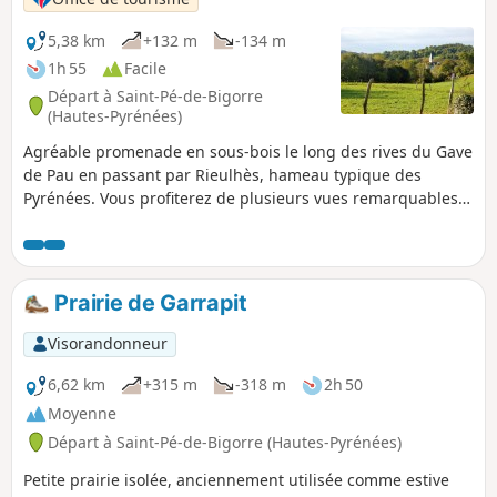
5,38 km
+132 m
-134 m
1h 55
Facile
Départ à Saint-Pé-de-Bigorre
(Hautes-Pyrénées)
Agréable promenade en sous-bois le long des rives du Gave
de Pau en passant par Rieulhès, hameau typique des
Pyrénées. Vous profiterez de plusieurs vues remarquables
du village de Saint-Pé-de-Bigorre.
Prairie de Garrapit
Visorandonneur
6,62 km
+315 m
-318 m
2h 50
Moyenne
Départ à Saint-Pé-de-Bigorre (Hautes-Pyrénées)
Petite prairie isolée, anciennement utilisée comme estive