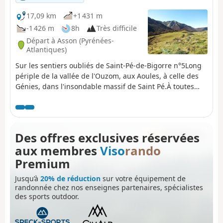
17,09 km
+1 431 m
-1 426 m
8h
Très difficile
Départ à Asson (Pyrénées-
Atlantiques)
Sur les sentiers oubliés de Saint-Pé-de-Bigorre n°5Long
périple de la vallée de l'Ouzom, aux Aoules, à celle des
Génies, dans l'insondable massif de Saint Pé.À toutes
saisons, les paysages et les forêts sont impressionnants
et majestueux.Son intérêt réside surtout dans la beauté
des deux vallons traversés de bout en bout : la Yerse et
l'Aguée, lieux d'un pastoralisme ancestral où habitaient
Des offres exclusives réservées
des pâtres et leurs troupeaux de juin à octobre. On en
aux membres
Viso
rando
trouve encore de nombreuses traces.
Premium
Jusqu’à
20% de réduction
sur votre équipement de
randonnée chez nos enseignes partenaires, spécialistes
des sports outdoor.