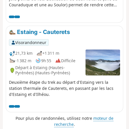
Couraduque et une au Soulor) permet de rendre cette
randonnée accessible à tous. Sinon, le retour peut se
faire par le même itinéraire en sens inverse.
Estaing - Cauterets
Visorandonneur
21,73 km
+1 311 m
-1 382 m
9h 55
Difficile
Départ à Estaing (Hautes-
Pyrénées) (Hautes-Pyrénées)
Deuxième étape du trek au départ d'Estaing vers la
station thermale de Cauterets, en passant par les lacs
d'Estaing et d'Ilhéou.
Pour plus de randonnées, utilisez notre
moteur de
recherche
.