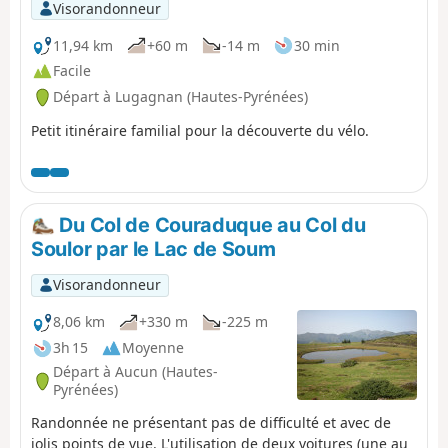
Visorandonneur
11,94 km
+60 m
-14 m
30 min
Facile
Départ à Lugagnan (Hautes-Pyrénées)
Petit itinéraire familial pour la découverte du vélo.
Du Col de Couraduque au Col du
Soulor par le Lac de Soum
Visorandonneur
8,06 km
+330 m
-225 m
3h 15
Moyenne
Départ à Aucun (Hautes-
Pyrénées)
Randonnée ne présentant pas de difficulté et avec de
jolis points de vue. L'utilisation de deux voitures (une au