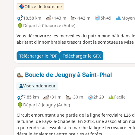
Office de tourisme
18,58 km
+143 m
-142 m
5h 45
Moyen
Départ à Chaource (Aube)
Vous découvrirez les merveilles du patrimoine bâti dans le
abritant d'innombrables trésors dont la somptueuse Mise
Télécharger le PDF
Télécharger le GPX
Boucle de Jeugny à Saint-Phal
Visorandonneur
7,85 km
+31 m
-30 m
2h 20
Facile
Départ à Jeugny (Aube)
Circuit empruntant une partie de la ligne ferroviaire L26
le tunnel de Fays-la-Chapelle. En 2018, une association no
a pu rendre accessible à la marche la ligne ferroviaire en
déroule également entre prairies et forêts.