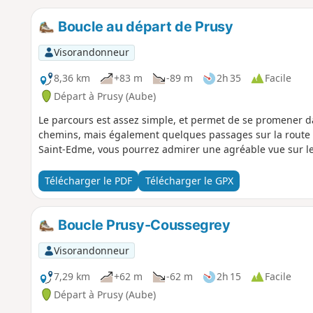
Boucle au départ de Prusy
Visorandonneur
8,36 km
+83 m
-89 m
2h 35
Facile
Départ à Prusy (Aube)
Le parcours est assez simple, et permet de se promener da
chemins, mais également quelques passages sur la route (ind
Saint-Edme, vous pourrez admirer une agréable vue sur l
Télécharger le PDF
Télécharger le GPX
Boucle Prusy-Coussegrey
Visorandonneur
7,29 km
+62 m
-62 m
2h 15
Facile
Départ à Prusy (Aube)