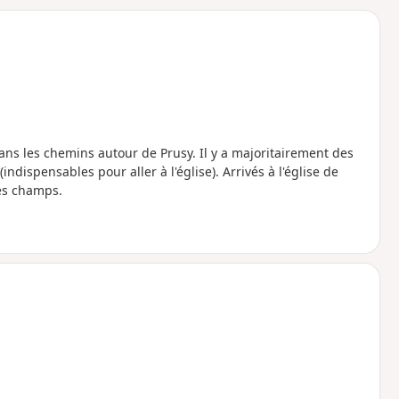
o
a
i
m
p
ns les chemins autour de Prusy. Il y a majoritairement des
ispensables pour aller à l'église). Arrivés à l'église de
es champs.