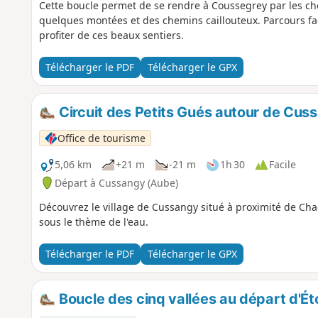
Cette boucle permet de se rendre à Coussegrey par les ch
quelques montées et des chemins caillouteux. Parcours f
profiter de ces beaux sentiers.
Télécharger le PDF
Télécharger le GPX
Circuit des Petits Gués autour de Cus
Office de tourisme
5,06 km
+21 m
-21 m
1h 30
Facile
Départ à Cussangy (Aube)
Découvrez le village de Cussangy situé à proximité de Cha
sous le thème de l'eau.
Télécharger le PDF
Télécharger le GPX
Boucle des cinq vallées au départ d'É