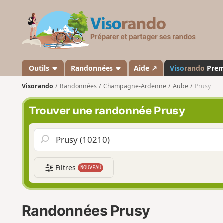
V
i
s
o
r
a
Outils
Randonnées
Aide ↗
Viso
rando
Pre
n
Visorando
Randonnées
Champagne-Ardenne
Aube
Prusy
d
o
Trouver une randonnée Prusy
Filtres
NOUVEAU
Randonnées Prusy