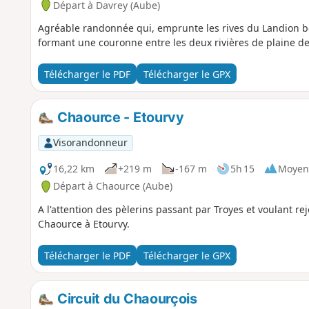
Départ à Davrey (Aube)
Agréable randonnée qui, emprunte les rives du Landion bo
formant une couronne entre les deux rivières de plaine d
Télécharger le PDF
Télécharger le GPX
Chaource - Etourvy
Visorandonneur
16,22 km
+219 m
-167 m
5h 15
Moyen
Départ à Chaource (Aube)
A l'attention des pèlerins passant par Troyes et voulant re
Chaource à Etourvy.
Télécharger le PDF
Télécharger le GPX
Circuit du Chaourçois