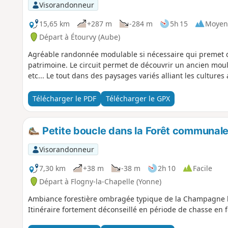
Visorandonneur
15,65 km
+287 m
-284 m
5h 15
Moyen
Départ à Étourvy (Aube)
Agréable randonnée modulable si nécessaire qui premet de
patrimoine. Le circuit permet de découvrir un ancien moulin
etc... Le tout dans des paysages variés alliant les cultures 
Télécharger le PDF
Télécharger le GPX
Petite boucle dans la Forêt communale
Visorandonneur
7,30 km
+38 m
-38 m
2h 10
Facile
Départ à Flogny-la-Chapelle (Yonne)
Ambiance forestière ombragée typique de la Champagne hu
Itinéraire fortement déconseillé en période de chasse en f