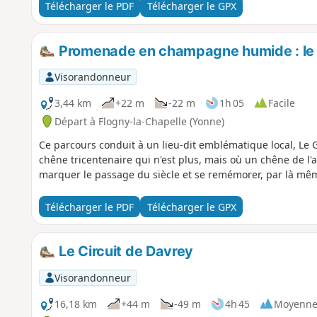
Télécharger le PDF
Télécharger le GPX
Promenade en champagne humide : le
Visorandonneur
3,44 km
+22 m
-22 m
1h 05
Facile
Départ à Flogny-la-Chapelle (Yonne)
Ce parcours conduit à un lieu-dit emblématique local, Le 
chêne tricentenaire qui n'est plus, mais où un chêne de l'a
marquer le passage du siècle et se remémorer, par là mêm
Télécharger le PDF
Télécharger le GPX
Le Circuit de Davrey
Visorandonneur
16,18 km
+44 m
-49 m
4h 45
Moyenn