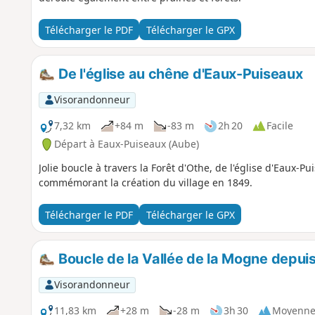
Télécharger le PDF
Télécharger le GPX
De l'église au chêne d'Eaux-Puiseaux
Visorandonneur
7,32 km
+84 m
-83 m
2h 20
Facile
Départ à Eaux-Puiseaux (Aube)
Jolie boucle à travers la Forêt d'Othe, de l'église d'Eaux-
commémorant la création du village en 1849.
Télécharger le PDF
Télécharger le GPX
Boucle de la Vallée de la Mogne depui
Visorandonneur
11,83 km
+28 m
-28 m
3h 30
Moyenn