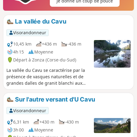
Je donne un coup de pouce
La vallée du Cavu
Visorandonneur
10,45 km
+436 m
-436 m
4h 15
Moyenne
Départ à Zonza (Corse-du-Sud)
La vallée du Cavu se caractérise par la
présence de vasques naturelles et de
grandes dalles de granit blanchi aux
formes arrondies le long de son
parcours. La randonnée longe la rivière
Sur l'autre versant d'U Cavu
avant de s'élever dans le maquis par un
discret sentier conduisant à un premier
Visorandonneur
point de vue (401m) puis à un second
(509m) d'où la vue panoramique s'étend
6,31 km
+430 m
-430 m
sur le Cavu et le cirque montagneux de
3h 00
Moyenne
fond de vallée dominée par la Punta de