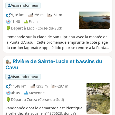
Visorandonneur
5,16 km
+56 m
-51 m
1h 40
Facile
Départ à Lecci (Corse-du-Sud)
Promenade sur la Plage de San Ciprianu avec la montée de
la Punta d'Arasu . Cette promenade emprunte le coté plage
du cordon lagunaire appelé lido pour se rendre à la Punta
d'Arasu , le retour s'effectuant par les marais.
Rivière de Sainte-Lucie et bassins du
Cavu
Visorandonneur
11,48 km
+293 m
-287 m
4h 05
Moyenne
Départ à Zonza (Corse-du-Sud)
Randonnée dont le démarrage est identique
à celle décrite sous le n°4375623, dont j'ai