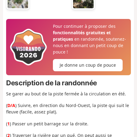
Pour continuer à proposer des
fonctionnalités gratuites et
pratiques
en randonnée, soutenez-
nous en donnant un petit coup de
pouce !
Je donne un coup de pouce
Description de la randonnée
Se garer au bout de la piste fermée à la circulation en été.
(
D/A
) Suivre, en direction du Nord-Ouest, la piste qui suit le
fleuve (facile, assez plat).
(
1
) Passer un petit barrage sur la droite.
(
2
) Traverser la rivière par un gué. On peut aussi se