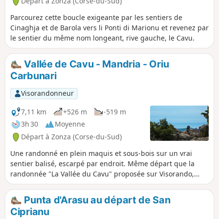
Départ à Zonza (Corse-du-Sud)
Quercitello (1461m). Vers l'Est, la baie de
Pinarello nous fait un clin d'œil.
Parcourez cette boucle exigeante par les sentiers de
Cinaghja et de Barola vers li Ponti di Marionu et revenez par
le sentier du même nom longeant, rive gauche, le Cavu.
Vallée de Cavu - Mandria - Oriu
Carbunari
Visorandonneur
7,11 km
+526 m
-519 m
3h 30
Moyenne
Départ à Zonza (Corse-du-Sud)
Une randonné en plein maquis et sous-bois sur un vrai
sentier balisé, escarpé par endroit. Même départ que la
randonnée "La Vallée du Cavu" proposée sur Visorando,
mais qui évite toute la seconde partie en piste.
Punta d'Arasu au départ de San
Ciprianu