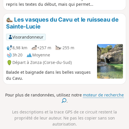
repris les textes du début, mais qui permet
de revenir par un chemin différent, avec une
partie en aqua-rando, et une arrivée sur les
Les vasques du Cavu et le ruisseau de
3 piscines, ce qui évite de faire des allers-
Sainte-Lucie
retours comme sur le tracé initial que nous
avions choisi.
Visorandonneur
8,98 km
+257 m
-255 m
3h 20
Moyenne
Départ à Zonza (Corse-du-Sud)
Balade et baignade dans les belles vasques
du Cavu.
Pour plus de randonnées, utilisez notre
moteur de recherche
.
Les descriptions et la trace GPS de ce circuit restent la
propriété de leur auteur. Ne pas les copier sans son
autorisation.