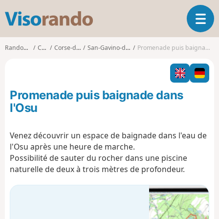
V
O
i
u
s
v
o
Randonnées
Corse
Corse-du-Sud
San-Gavino-di-Carbini
Promenade puis baignade dans l'Osu
r
r
i
a
r
n
l
d
Promenade puis baignade dans
a
o
n
l'Osu
a
v
Venez découvrir un espace de baignade dans l'eau de
i
l'Osu après une heure de marche.
g
a
Possibilité de sauter du rocher dans une piscine
t
naturelle de deux à trois mètres de profondeur.
i
o
n