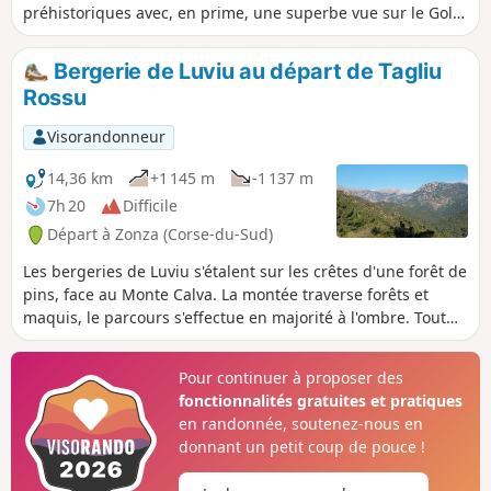
préhistoriques avec, en prime, une superbe vue sur le Golfe
de Porto-Vecchio.
Bergerie de Luviu au départ de Tagliu
Rossu
Visorandonneur
14,36 km
+1 145 m
-1 137 m
7h 20
Difficile
Départ à Zonza (Corse-du-Sud)
Les bergeries de Luviu s'étalent sur les crêtes d'une forêt de
pins, face au Monte Calva. La montée traverse forêts et
maquis, le parcours s'effectue en majorité à l'ombre. Tout
au long du parcours s'offrent à vous des vues sur les baies
de Pinarello, Saint-Cyprien, le golfe de Porto Vecchio, les îles
Pour continuer à proposer des
(Monte Cristo, d'Elbe, les Cerbicales, les Lavezzi), jusqu'à la
fonctionnalités gratuites et pratiques
Sardaigne.
en randonnée, soutenez-nous en
donnant un petit coup de pouce !