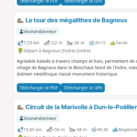
Télécharger le PDF
Télécharger le GPX
Le tour des mégalithes de Bagneux
Visorandonneur
7,53 km
+22 m
-30 m
2h 15
Facile
Départ à Bagneux (Indre) (Indre)
Agréable balade à travers champs et bois, permettant de
village de Bagneux dans le Boischaut Nord de l'Indre, no
dolmen néolithique classé monument historique.
Télécharger le PDF
Télécharger le GPX
Circuit de la Marivolle à Dun-le-Poëllier
Visorandonneur
15,05 km
+56 m
-58 m
4h 30
Moyenn