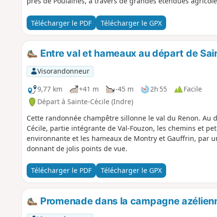
près de Poulaines, à travers de grandes étendues agricole
Télécharger le PDF
Télécharger le GPX
Entre val et hameaux au départ de Sai
Visorandonneur
9,77 km
+41 m
-45 m
2h 55
Facile
Départ à Sainte-Cécile (Indre)
Cette randonnée champêtre sillonne le val du Renon. Au 
Cécile, partie intégrante de Val-Fouzon, les chemins et pe
environnante et les hameaux de Montry et Gauffrin, par 
donnant de jolis points de vue.
Télécharger le PDF
Télécharger le GPX
Promenade dans la campagne azélien