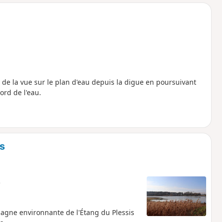
o
a
i
m
p
 de la vue sur le plan d'eau depuis la digue en poursuivant
ord de l'eau.
es
e
agne environnante de l'Étang du Plessis