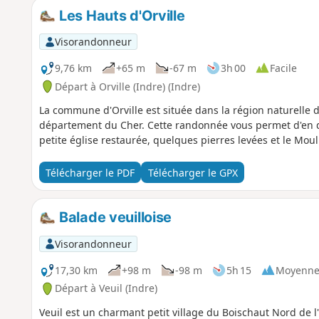
Les Hauts d'Orville
Visorandonneur
9,76 km
+65 m
-67 m
3h 00
Facile
Départ à Orville (Indre) (Indre)
La commune d'Orville est située dans la région naturelle du
département du Cher. Cette randonnée vous permet d'en d
petite église restaurée, quelques pierres levées et le Moul
Télécharger le PDF
Télécharger le GPX
Balade veuilloise
Visorandonneur
17,30 km
+98 m
-98 m
5h 15
Moyenn
Départ à Veuil (Indre)
Veuil est un charmant petit village du Boischaut Nord de l