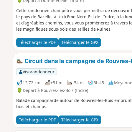
Départ à Dun-le-Poëlier (Indre)
Cette randonnée champêtre vous permettra de découvrir le
le pays de Bazelle, à l'extrême Nord-Est de l'Indre, à la limi
et d'agréables chemins, vous vous promènerez à travers le
les magnifiques sous-bois des Tailles de Ruines.
Télécharger le PDF
Télécharger le GPX
Circuit dans la campagne de Rouvres-
Visorandonneur
12,72 km
+51 m
-54 m
3h 45
Moyenn
Départ à Rouvres-les-Bois (Indre)
Balade campagnarde autour de Rouvres-les-Bois empruntan
bois et champs.
Télécharger le PDF
Télécharger le GPX