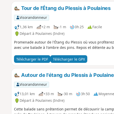
Tour de l'Étang du Plessis à Poulaines
Visorandonneur
1,36 km
+2 m
-1 m
0h 25
Facile
Départ à Poulaines (Indre)
Promenade autour de l'Étang du Plessis où vous profiterez
avec une balade à l'ombre des pins. Repos et détente au b
Télécharger le PDF
Télécharger le GPX
Autour de l'étang du Plessis à Poulain
Visorandonneur
13,01 km
+33 m
-30 m
3h 50
Moyenn
Départ à Poulaines (Indre)
Cette balade sans prétention permet de découvrir la camp