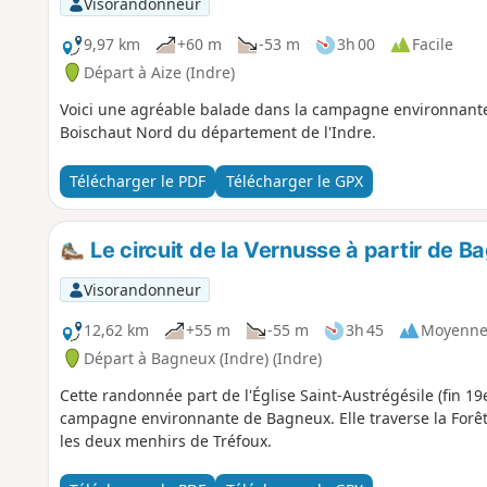
Visorandonneur
9,97 km
+60 m
-53 m
3h 00
Facile
Départ à Aize (Indre)
Voici une agréable balade dans la campagne environnante
Boischaut Nord du département de l'Indre.
Télécharger le PDF
Télécharger le GPX
Le circuit de la Vernusse à partir de B
Visorandonneur
12,62 km
+55 m
-55 m
3h 45
Moyenn
Départ à Bagneux (Indre) (Indre)
Cette randonnée part de l'Église Saint-Austrégésile (fin 19e
campagne environnante de Bagneux. Elle traverse la Forêt
les deux menhirs de Tréfoux.