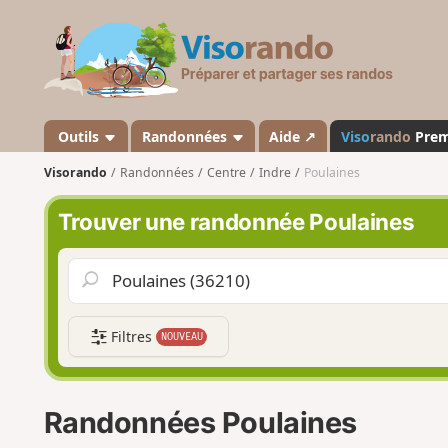
V
i
s
o
r
a
Outils
Randonnées
Aide ↗
Viso
rando
Pre
n
Visorando
Randonnées
Centre
Indre
Poulaines
d
o
Trouver une randonnée Poulaines
Filtres
NOUVEAU
Randonnées Poulaines