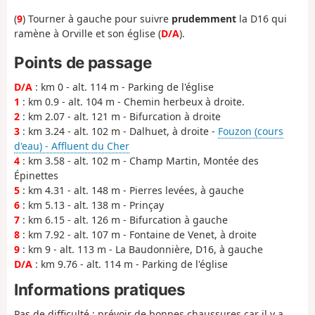
(
9
) Tourner à gauche pour suivre
prudemment
la D16 qui
ramène à Orville et son église (
D/A
).
Points de passage
D/A
: km 0 - alt. 114 m - Parking de l'église
1
: km 0.9 - alt. 104 m - Chemin herbeux à droite.
2
: km 2.07 - alt. 121 m - Bifurcation à droite
3
: km 3.24 - alt. 102 m - Dalhuet, à droite -
Fouzon (cours
d'eau) - Affluent du Cher
4
: km 3.58 - alt. 102 m - Champ Martin, Montée des
Épinettes
5
: km 4.31 - alt. 148 m - Pierres levées, à gauche
6
: km 5.13 - alt. 138 m - Prinçay
7
: km 6.15 - alt. 126 m - Bifurcation à gauche
8
: km 7.92 - alt. 107 m - Fontaine de Venet, à droite
9
: km 9 - alt. 113 m - La Baudonnière, D16, à gauche
D/A
: km 9.76 - alt. 114 m - Parking de l'église
Informations pratiques
Pas de difficulté ; prévoir de bonnes chaussures car il y a