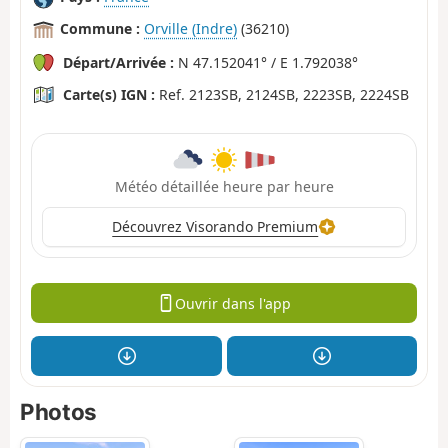
Commune :
Orville (Indre)
(36210)
Départ/Arrivée :
N 47.152041° / E 1.792038°
Carte(s) IGN :
Ref. 2123SB, 2124SB, 2223SB, 2224SB
Météo détaillée heure par heure
Découvrez Visorando Premium
Ouvrir dans l'app
Photos