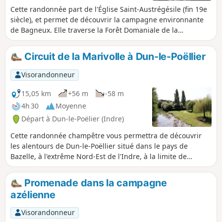
Cette randonnée part de l'Église Saint-Austrégésile (fin 19e
siècle), et permet de découvrir la campagne environnante
de Bagneux. Elle traverse la Forêt Domaniale de la
Vernusse, puis atteint les deux menhirs de Tréfoux.
Circuit de la Marivolle à Dun-le-Poëllier
Visorandonneur
15,05 km
+56 m
-58 m
4h 30
Moyenne
Départ à Dun-le-Poëlier (Indre)
Cette randonnée champêtre vous permettra de découvrir
les alentours de Dun-le-Poëllier situé dans le pays de
Bazelle, à l'extrême Nord-Est de l'Indre, à la limite de
l'Indre-et-Loir. Par de petites routes et d'agréables chemins,
vous vous promènerez à travers les prairies de la vallée du
Promenade dans la campagne
Fouzon et dans les magnifiques sous-bois des Tailles de
azélienne
Ruines.
Visorandonneur