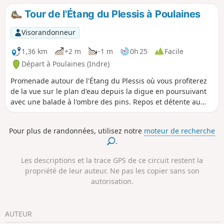
Montry et Gauffrin, par une succession de montées et
Tour de l'Étang du Plessis à Poulaines
descentes donnant de jolis points de vue.
Visorandonneur
1,36 km
+2 m
-1 m
0h 25
Facile
Départ à Poulaines (Indre)
Promenade autour de l'Étang du Plessis où vous profiterez
de la vue sur le plan d'eau depuis la digue en poursuivant
avec une balade à l'ombre des pins. Repos et détente au
bord de l'eau.
Pour plus de randonnées, utilisez notre
moteur de recherche
.
Les descriptions et la trace GPS de ce circuit restent la
propriété de leur auteur. Ne pas les copier sans son
autorisation.
AUTEUR