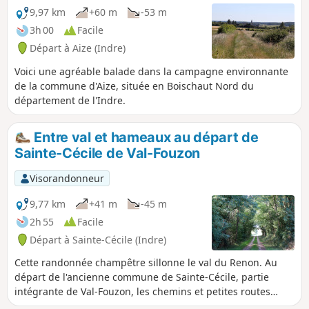
9,97 km
+60 m
-53 m
3h 00
Facile
Départ à Aize (Indre)
Voici une agréable balade dans la campagne environnante
de la commune d'Aize, située en Boischaut Nord du
département de l'Indre.
Entre val et hameaux au départ de
Sainte-Cécile de Val-Fouzon
Visorandonneur
9,77 km
+41 m
-45 m
2h 55
Facile
Départ à Sainte-Cécile (Indre)
Cette randonnée champêtre sillonne le val du Renon. Au
départ de l'ancienne commune de Sainte-Cécile, partie
intégrante de Val-Fouzon, les chemins et petites routes
traversent la campagne environnante et les hameaux de