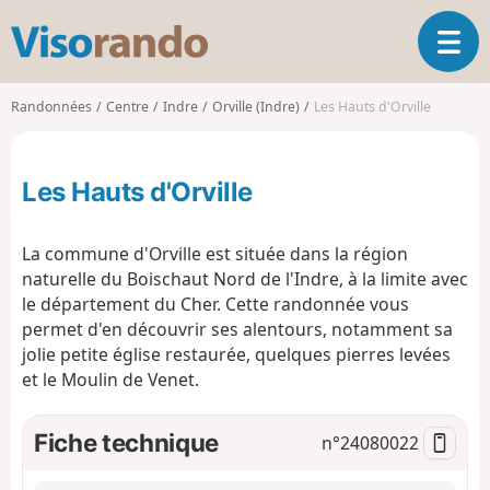
V
O
i
u
s
v
o
Randonnées
Centre
Indre
Orville (Indre)
Les Hauts d'Orville
r
r
i
a
r
n
Les Hauts d'Orville
l
d
a
o
n
La commune d'Orville est située dans la région
a
naturelle du Boischaut Nord de l'Indre, à la limite avec
v
le département du Cher. Cette randonnée vous
i
g
permet d'en découvrir ses alentours, notamment sa
a
jolie petite église restaurée, quelques pierres levées
t
et le Moulin de Venet.
i
o
Fiche technique
n°
24080022
n