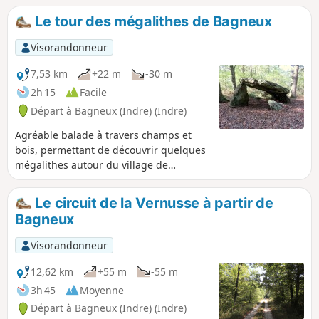
Le tour des mégalithes de Bagneux
Visorandonneur
7,53 km
+22 m
-30 m
2h 15
Facile
Départ à Bagneux (Indre) (Indre)
Agréable balade à travers champs et
bois, permettant de découvrir quelques
mégalithes autour du village de
Bagneux dans le Boischaut Nord de
l'Indre, notamment la Pierre Couverte
Le circuit de la Vernusse à partir de
de Bué, dolmen néolithique classé
Bagneux
monument historique.
Visorandonneur
12,62 km
+55 m
-55 m
3h 45
Moyenne
Départ à Bagneux (Indre) (Indre)