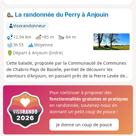
La randonnée du Perry à Anjouin
Visorandonneur
12,94 km
+85 m
-84 m
3h 55
Moyenne
Départ à Anjouin (Indre)
Cette balade, proposée par la Communauté de Communes
de Chabris-Pays de Bazelle, permet de découvrir les
alentours d'Anjouin, en passant près de la Pierre Levée de
Bellevue, puis sur le Perry, près du Château de la Roche
pour finir par la Boulaye et les Maisons Rouges. Les
Pour continuer à proposer des
paysages sont typiques du Boischaut Nord de l'Indre.
fonctionnalités gratuites et pratiques
en randonnée, soutenez-nous en
donnant un petit coup de pouce !
Je donne un coup de pouce