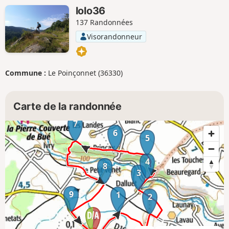
lolo36
137 Randonnées
Visorandonneur
Commune :
Le Poinçonnet (36330)
Carte de la randonnée
7
6
5
4
8
3
9
1
2