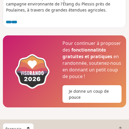
campagne environnante de l'Étang du Plessis près de
Poulaines, à travers de grandes étendues agricoles.
Pour continuer à proposer
des
fonctionnalités
gratuites et pratiques
en
randonnée, soutenez-nous
en donnant un petit coup
de pouce !
Je donne un coup de
pouce
C