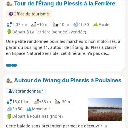
Tour de l'Étang du Plessis à la Ferrière
p
Office de tourisme
5,07 km
+10 m
-10 m
1h 30
Facile
Départ à La Ferrière (Vendée) (Vendée)
Une petite randonnée pour les marcheurs non motorisés, à
partir du bus ligne 11, autour de l'Étang du Plessis classé
en Espace Naturel Sensible, cet itinéraire n'a pas de
balisage spécifique mais est relativement facile suivre car
bien aménagé. De nombreux panneaux pédagogiques sont
visibles autour de l'étang.
Autour de l'étang du Plessis à Poulaines
Visorandonneur
13,01 km
+33 m
-30 m
3h 50
Moyenne
Départ à Poulaines (Indre)
Cette balade sans prétention permet de découvrir la