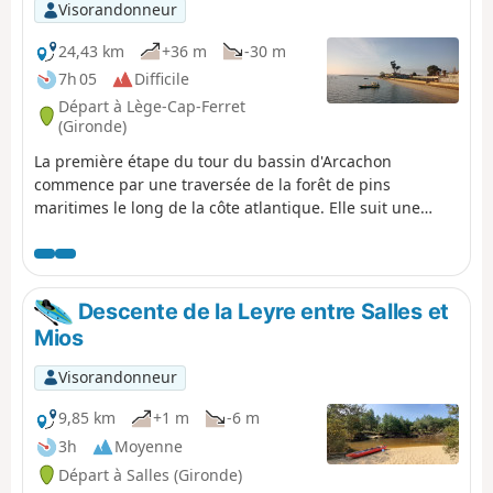
Visorandonneur
24,43 km
+36 m
-30 m
7h 05
Difficile
Départ à Lège-Cap-Ferret
(Gironde)
La première étape du tour du bassin d'Arcachon
commence par une traversée de la forêt de pins
maritimes le long de la côte atlantique. Elle suit une
piste cyclable sur une longue distance. Toutefois,
diverses possibilités existent pour rejoindre la plage,
notamment avant ou après la Maison Forestière du Truc
Vert, afin de varier un peu le parcours.L'arrivée dans la
Descente de la Leyre entre Salles et
Réserve Naturelle des Prés Salés d'Arès puis sa traversée
Mios
est très agréable et riche d'oiseaux et de paysages
typiques de ces milieux salés.
Visorandonneur
9,85 km
+1 m
-6 m
3h
Moyenne
Départ à Salles (Gironde)