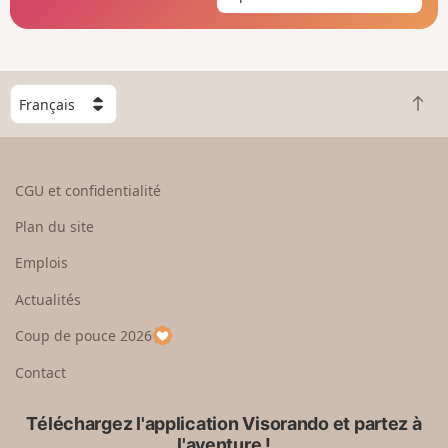
C
R
h
e
o
t
i
o
s
CGU et confidentialité
u
i
r
s
Plan du site
e
s
n
e
Emplois
h
z
Actualités
a
u
u
n
Coup de pouce 2026
t
p
a
Contact
y
s
Téléchargez l'application Visorando et partez à
l'aventure !