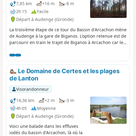
7,85 km
+16 m
-8 m
2h 15
Facile
Départ à Audenge (Gironde)
La troisième étape de ce tour du Bassin d'Arcachon mène
de Audenge à la gare de Biganos. L'option retenue est de
parcourir en train le trajet de Biganos à Arcachon car les
traversées de marais ne sont pas possibles à la saison
choisie (décembre).Le parcours est uniquement sur
route avec une agréable traversée de forêt composée de
feuillus variés. Biganos est une ville plus importante que
Le Domaine de Certes et les plages
les différents bourgs traversés précédemment et ne
de Lanton
présente pas de charme particulier à l'exception du port.
Visorandonneur
14,36 km
+2 m
-3 m
4h 05
Moyenne
Départ à Audenge (Gironde)
Voici une balade dans les effluves
iodés du bassin d'Arcachon, là où la