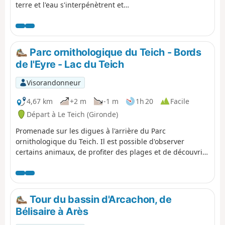
terre et l'eau s'interpénètrent et
s'enrichissent l'une de l'autre, dans
un vaste domaine fait d'anciens
étangs piscicoles et marais salants.
Nous l'avons faite en 2013, par une
Parc ornithologique du Teich - Bords
belle journée froide et ensoleillée de
de l'Eyre - Lac du Teich
décembre, mais il ne faut pas hésiter
à y revenir par tous les temps et en
Visorandonneur
toutes saisons, car le visage de ces
lieux est changeant à l'infini.
4,67 km
+2 m
-1 m
1h 20
Facile
Départ à Le Teich (Gironde)
Promenade sur les digues à l'arrière du Parc
ornithologique du Teich. Il est possible d'observer
certains animaux, de profiter des plages et de découvrir
les bords de l'Eyre. Il est possible de faire la balade à
pied ou à vélo mais attention à la chute dans les zones
sableuses.
Tour du bassin d'Arcachon, de
Bélisaire à Arès