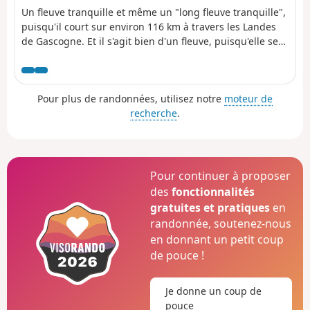
Un fleuve tranquille et même un "long fleuve tranquille",
puisqu'il court sur environ 116 km à travers les Landes
de Gascogne. Et il s'agit bien d'un fleuve, puisqu'elle se
jette (paresseusement) dans le bassin d'Arcachon en un
delta très pittoresque. Pour notre première expérience
de cette rivière emblématique, nous l'avons descendue
Pour plus de randonnées, utilisez notre
moteur de
de Salles à Mios, soit 10 km de pur bonheur.
recherche
.
Pour continuer à proposer
des
fonctionnalités
gratuites et pratiques
en
randonnée, soutenez-nous
en donnant un petit coup
de pouce !
Je donne un coup de
pouce