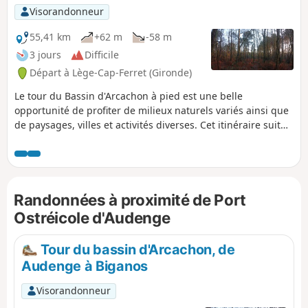
Visorandonneur
55,41 km
+62 m
-58 m
3 jours
Difficile
Départ à Lège-Cap-Ferret (Gironde)
Le tour du Bassin d'Arcachon à pied est une belle
opportunité de profiter de milieux naturels variés ainsi que
de paysages, villes et activités diverses. Cet itinéraire suit
tout le pourtour Ouest, Nord et Est du bassin, du Cap Ferret
à Biganos. Réalisable en toute saison, son parcours peut
être ainsi adapté aux préférences de chacun et aux plaisirs
propres à chacune des saisons.
Randonnées à proximité de Port
Ostréicole d'Audenge
Tour du bassin d'Arcachon, de
Audenge à Biganos
Visorandonneur