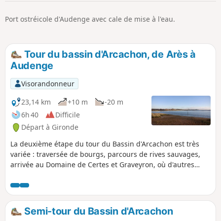
p
Port ostréicole d'Audenge avec cale de mise à l'eau.
Tour du bassin d'Arcachon, de Arès à
Audenge
Visorandonneur
23,14 km
+10 m
-20 m
6h 40
Difficile
Départ à Gironde
La deuxième étape du tour du Bassin d'Arcachon est très
variée : traversée de bourgs, parcours de rives sauvages,
arrivée au Domaine de Certes et Graveyron, où d'autres
randonnées peuvent être réalisées, et à l'agréable ville de
Audenge. Si une seule étape est à faire, celle-ci est à
retenir.
Semi-tour du Bassin d'Arcachon