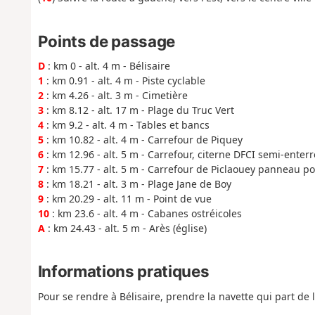
Points de passage
D
: km 0 - alt. 4 m - Bélisaire
1
: km 0.91 - alt. 4 m - Piste cyclable
2
: km 4.26 - alt. 3 m - Cimetière
3
: km 8.12 - alt. 17 m - Plage du Truc Vert
4
: km 9.2 - alt. 4 m - Tables et bancs
5
: km 10.82 - alt. 4 m - Carrefour de Piquey
6
: km 12.96 - alt. 5 m - Carrefour, citerne DFCI semi-enter
7
: km 15.77 - alt. 5 m - Carrefour de Piclaouey panneau p
8
: km 18.21 - alt. 3 m - Plage Jane de Boy
9
: km 20.29 - alt. 11 m - Point de vue
10
: km 23.6 - alt. 4 m - Cabanes ostréicoles
A
: km 24.43 - alt. 5 m - Arès (église)
Informations pratiques
Pour se rendre à Bélisaire, prendre la navette qui part de 