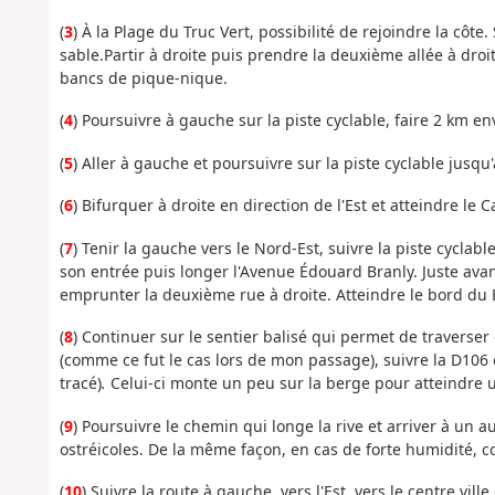
(
3
) À la Plage du Truc Vert, possibilité de rejoindre la côte
sable.Partir à droite puis prendre la deuxième allée à droit
bancs de pique-nique.
(
4
) Poursuivre à gauche sur la piste cyclable, faire 2 km en
(
5
) Aller à gauche et poursuivre sur la piste cyclable jusq
(
6
) Bifurquer à droite en direction de l'Est et atteindre le 
(
7
) Tenir la gauche vers le Nord-Est, suivre la piste cyclab
son entrée puis longer l'Avenue Édouard Branly. Juste avant
emprunter la deuxième rue à droite. Atteindre le bord du 
(
8
) Continuer sur le sentier balisé qui permet de traverser
(comme ce fut le cas lors de mon passage), suivre la D106 
tracé)
.
Celui-ci monte un peu sur la berge pour atteindre u
(
9
) Poursuivre le chemin qui longe la rive et arriver à un 
ostréicoles. De la même façon, en cas de forte humidité, c
(
10
) Suivre la route à gauche, vers l'Est, vers le centre ville 