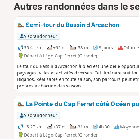
Autres randonnées dans le s
Semi-tour du Bassin d'Arcachon
Visorandonneur
55,41 km
+62 m
-58 m
3 jours
Difficile
Départ à Lège-Cap-Ferret (Gironde)
Le tour du Bassin d'Arcachon à pied est une belle opportun
paysages, villes et activités diverses. Cet itinéraire suit t
Biganos. Réalisable en toute saison, son parcours peut êtr
propres à chacune des saisons.
La Pointe du Cap Ferret côté Océan pu
Visorandonneur
15,27 km
+37 m
-31 m
4h 30
Moyenn
Départ à Lège-Cap-Ferret (Gironde)