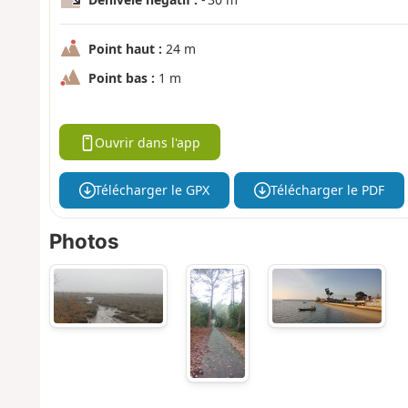
Point haut :
24 m
Point bas :
1 m
Ouvrir dans l'app
Télécharger le GPX
Télécharger le PDF
Photos