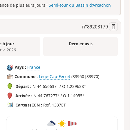
rance de plusieurs jours :
Semi-tour du Bassin d'Arcachon
n°
89203179
e à jour
Dernier avis
anv. 2026
–
Pays :
France
Commune :
Lège-Cap-Ferret
(33950|33970)
Départ :
N 44.656637° / O 1.239638°
Arrivée :
N 44.767277° / O 1.14055°
Carte(s) IGN :
Ref. 1337ET