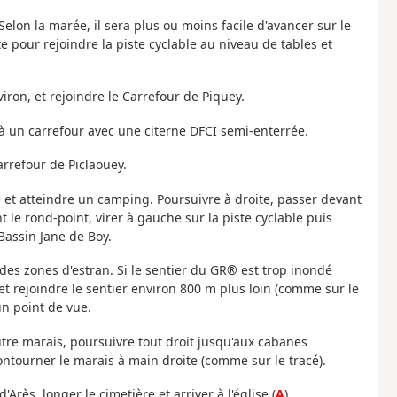
. Selon la marée, il sera plus ou moins facile d'avancer sur le
e pour rejoindre la piste cyclable au niveau de tables et
viron, et rejoindre le Carrefour de Piquey.
u'à un carrefour avec une citerne DFCI semi-enterrée.
Carrefour de Piclaouey.
le et atteindre un camping. Poursuivre à droite, passer devant
 le rond-point, virer à gauche sur la piste cyclable puis
Bassin Jane de Boy.
 des zones d'estran. Si le sentier du GR® est trop inondé
et rejoindre le sentier environ 800 m plus loin (comme sur le
n point de vue.
autre marais, poursuivre tout droit jusqu'aux cabanes
ontourner le marais à main droite (comme sur le tracé).
d'Arès, longer le cimetière et arriver à l'église (
A
).