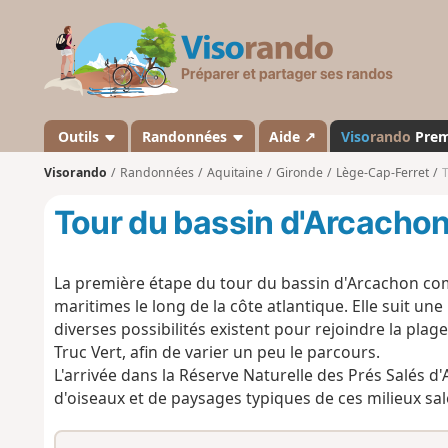
V
i
s
o
r
a
Outils
Randonnées
Aide ↗
Viso
rando
Pre
n
Visorando
Randonnées
Aquitaine
Gironde
Lège-Cap-Ferret
T
d
o
Tour du bassin d'Arcachon,
La première étape du tour du bassin d'Arcachon com
maritimes le long de la côte atlantique. Elle suit une
diverses possibilités existent pour rejoindre la pl
Truc Vert, afin de varier un peu le parcours.
L'arrivée dans la Réserve Naturelle des Prés Salés d'
d'oiseaux et de paysages typiques de ces milieux sal