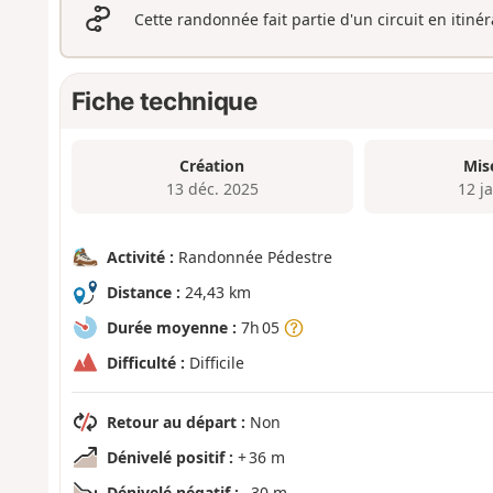
Cette randonnée fait partie d'un circuit en itiné
Fiche technique
Création
Mis
13 déc. 2025
12 j
Activité :
Randonnée Pédestre
Distance :
24,43 km
Durée moyenne :
7h 05
Difficulté :
Difficile
Retour au départ :
Non
Dénivelé positif :
+ 36 m
Dénivelé négatif :
- 30 m