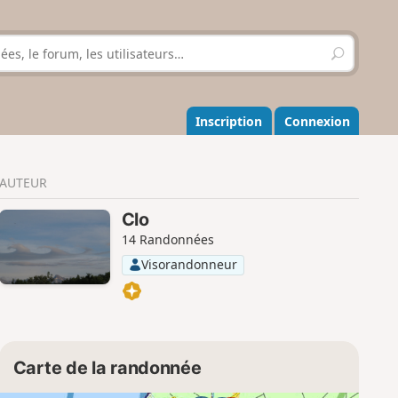
R
e
c
h
e
Inscription
Connexion
r
c
h
AUTEUR
e
r
Clo
14 Randonnées
Visorandonneur
Carte de la randonnée