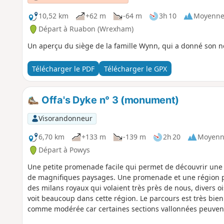
10,52 km
+62 m
-64 m
3h 10
Moyenn
Départ à Ruabon (Wrexham)
Un aperçu du siège de la famille Wynn, qui a donné son 
Télécharger le PDF
Télécharger le GPX
Offa's Dyke n° 3 (monument)
Visorandonneur
6,70 km
+133 m
-139 m
2h 20
Moyenn
Départ à Powys
Une petite promenade facile qui permet de découvrir une p
de magnifiques paysages. Une promenade et une région p
des milans royaux qui volaient très près de nous, divers o
voit beaucoup dans cette région. Le parcours est très bien
comme modérée car certaines sections vallonnées peuvent 