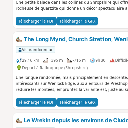
Une petite balade dans les collines du Shropshire qui off
rocheuse de quartzite qui donne un décor spectaculaire à 
Télécharger le PDF
Télécharger le GPX
The Long Mynd, Church Stretton, Wen
Visorandonneur
29,16 km
+396 m
-716 m
9h 30
Difficil
Départ à Ratlinghope (Shropshire)
Une longue randonnée, mais principalement en descente. 
intéressants sur Wenlock Edge, aux alentours de Presthope.
réduire les montées, empruntez la variante est, juste au 
Télécharger le PDF
Télécharger le GPX
Le Wrekin depuis les environs de Clud