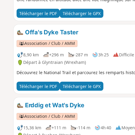
Télécharger le PDF
Télécharger le GPX
Offa's Dyke Taster
Association / Club / AMM
8,90 km
+296 m
-287 m
3h 25
Difficile
Départ à Glyntraian (Wrexham)
Découvrez le National Trail et parcourez les remparts his
Télécharger le PDF
Télécharger le GPX
Erddig et Wat's Dyke
Association / Club / AMM
15,36 km
+111 m
-114 m
4h 40
Moyen