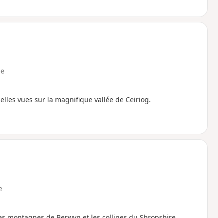
e
elles vues sur la magnifique vallée de Ceiriog.
e
s montagnes de Berwyn et les collines du Shropshire.