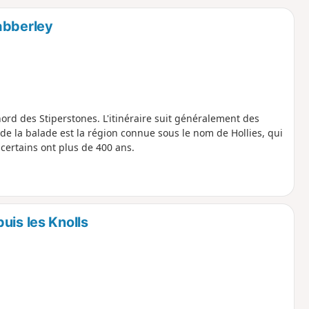
o
a
abberley
i
m
p
rd des Stiperstones. L'itinéraire suit généralement des
 de la balade est la région connue sous le nom de Hollies, qui
certains ont plus de 400 ans.
uis les Knolls