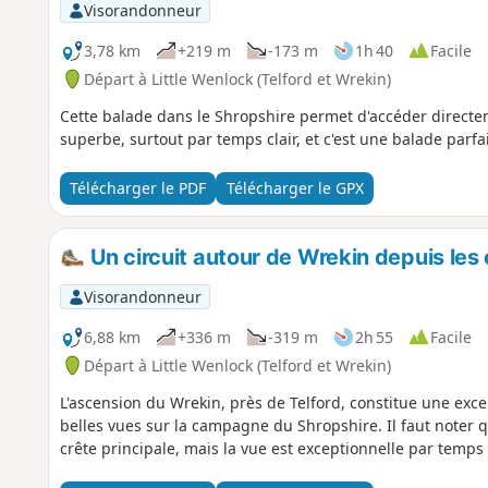
Visorandonneur
3,78 km
+219 m
-173 m
1h 40
Facile
Départ à Little Wenlock (Telford et Wrekin)
Cette balade dans le Shropshire permet d'accéder directe
superbe, surtout par temps clair, et c'est une balade parf
Télécharger le PDF
Télécharger le GPX
Un circuit autour de Wrekin depuis les
Visorandonneur
6,88 km
+336 m
-319 m
2h 55
Facile
Départ à Little Wenlock (Telford et Wrekin)
L'ascension du Wrekin, près de Telford, constitue une exce
belles vues sur la campagne du Shropshire. Il faut noter qu
crête principale, mais la vue est exceptionnelle par temps cl