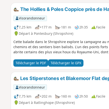
The Hollies & Poles Coppice près de H
Visorandonneur
7,25 km
+177 m
-181 m
2h 35
Facile
Départ à Pontesbury (Shropshire)
Cette balade dans le Shropshire explore la campagne au no
chemins et des sentiers bien balisés. L'un des points forts
abrite certains des plus vieux houx du Royaume-Uni, dont 
Télécharger le PDF
Télécharger le GPX
Les Stiperstones et Blakemoor Flat dep
Visorandonneur
7,75 km
+202 m
-160 m
2h 50
Facile
Départ à Ratlinghope (Shropshire)