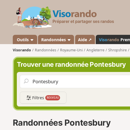
V
i
s
o
r
a
Outils
Randonnées
Aide ↗
Viso
rando
Pre
n
Visorando
Randonnées
Royaume-Uni
Angleterre
Shropshire
d
o
Trouver une randonnée Pontesbury
Filtres
NOUVEAU
Randonnées Pontesbury