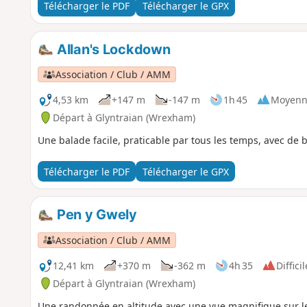
Télécharger le PDF
Télécharger le GPX
Allan's Lockdown
Association / Club / AMM
4,53 km
+147 m
-147 m
1h 45
Moyenn
Départ à Glyntraian (Wrexham)
Une balade facile, praticable par tous les temps, avec de b
Télécharger le PDF
Télécharger le GPX
Pen y Gwely
Association / Club / AMM
12,41 km
+370 m
-362 m
4h 35
Difficil
Départ à Glyntraian (Wrexham)
Une randonnée en altitude avec une vue magnifique sur le