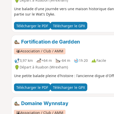
Départ à Ruabon (Wrexham)
Une balade d'une journée vers une maison historique dans
partie sur le Wat's Dyke.
Télécharger le PDF
Télécharger le GPX
Fortification de Gardden
Association / Club / AMM
3,97 km
+64 m
-64 m
1h 20
Facile
Départ à Ruabon (Wrexham)
Une petite balade pleine d'histoire : l'ancienne digue d'Offa
Télécharger le PDF
Télécharger le GPX
Domaine Wynnstay
Association / Club / AMM