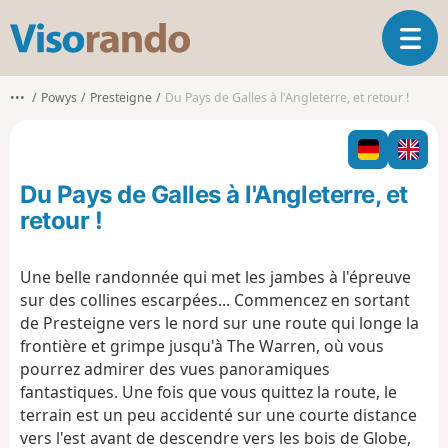
V
O
i
u
s
v
o
•••
Powys
Presteigne
Du Pays de Galles à l'Angleterre, et retour !
r
r
i
a
r
n
l
d
Du Pays de Galles à l'Angleterre, et
a
o
n
retour !
a
v
Une belle randonnée qui met les jambes à l'épreuve
i
sur des collines escarpées... Commencez en sortant
g
a
de Presteigne vers le nord sur une route qui longe la
t
frontière et grimpe jusqu'à The Warren, où vous
i
pourrez admirer des vues panoramiques
o
fantastiques. Une fois que vous quittez la route, le
n
terrain est un peu accidenté sur une courte distance
vers l'est avant de descendre vers les bois de Globe,