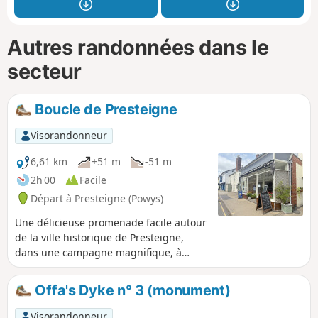
Autres randonnées dans le
secteur
Boucle de Presteigne
Visorandonneur
6,61 km
+51 m
-51 m
2h 00
Facile
Départ à Presteigne (Powys)
Une délicieuse promenade facile autour
de la ville historique de Presteigne,
dans une campagne magnifique, à
proximité des vaches et des moutons
locaux, et nous avons vu quelques
Offa's Dyke n° 3 (monument)
lapins en chemin. Une partie de
l'itinéraire suit la rivière Lugg (Powys)
Visorandonneur