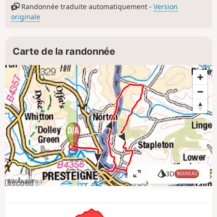
Randonnée traduite automatiquement -
Version
originale
Carte de la randonnée
3D
NOUVEAU
A
Attributions
ff
i
c