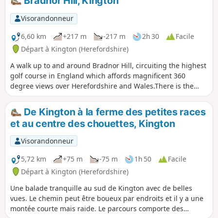
Bradnor Hill, Kington
attendre et à céder le passage aux golfeurs.
chemin, mais le propriétaire est sorti pour nous aider à
trouver la bonne direction... Je n'ai donné qu'une note
Visorandonneur
moyenne car la première partie est une longue montée très
raide.
6,60 km
+217 m
-217 m
2h 30
Facile
Départ à Kington (Herefordshire)
A walk up to and around Bradnor Hill, circuiting the highest
golf course in England which affords magnificent 360
degree views over Herefordshire and Wales.There is the
option of driving to the club house to avoid the steep climb
up and descent. This walk crosses and goes close to
De Kington à la ferme des petites races
Kington Golf Course: be prepared to wait and give way to
et au centre des chouettes, Kington
golfers.
Visorandonneur
5,72 km
+75 m
-75 m
1h 50
Facile
Départ à Kington (Herefordshire)
Une balade tranquille au sud de Kington avec de belles
vues. Le chemin peut être boueux par endroits et il y a une
montée courte mais raide. Le parcours comporte des