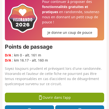
Pour continuer à proposer des
fonctionnalités gratuites et
pratiques
en randonnée, soutenez-
nous en donnant un petit coup de
pouce !
Je donne un coup de pouce
Points de passage
D/A
: km 0 - alt. 161 m
D/A
: km 16.17 - alt. 160 m
Soyez toujours prudent et prévoyant lors d'une randonnée.
Visorando et l'auteur de cette fiche ne pourront pas être
tenus responsables en cas d'accident ou de désagrément
quelconque survenu sur ce circuit.
Ouvrir dans l'app