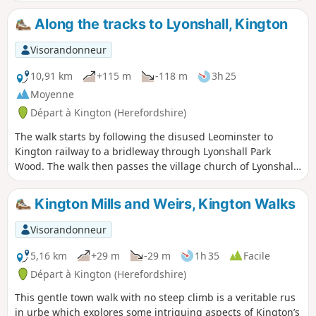
échaliers et des portails.
Along the tracks to Lyonshall, Kington
Visorandonneur
10,91 km
+115 m
-118 m
3h 25
Moyenne
Départ à Kington (Herefordshire)
The walk starts by following the disused Leominster to
Kington railway to a bridleway through Lyonshall Park
Wood. The walk then passes the village church of Lyonshall
and climbs to Rhodds Wood. From here there are
tremendous views of the Black Mountains to the west and
Kington Mills and Weirs, Kington Walks
the Malvern Hills to the east. The walk then descends along
Vaughan’s Way back into Kington. A gentle walk with no
Visorandonneur
steep climbs.
5,16 km
+29 m
-29 m
1h 35
Facile
Départ à Kington (Herefordshire)
This gentle town walk with no steep climb is a veritable rus
in urbe which explores some intriguing aspects of Kington’s