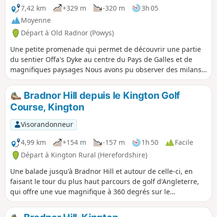
7,42 km
+329 m
-320 m
3h 05
Moyenne
Départ à Old Radnor (Powys)
Une petite promenade qui permet de découvrir une partie
du sentier Offa's Dyke au centre du Pays de Galles et de
magnifiques paysages Nous avons pu observer des milans
royaux qui volaient très près de nous, divers oiseaux
eurasiens, des lapins et les moutons habituels. L'itinéraire
Bradnor Hill depuis le Kington Golf
est très bien balisé, sauf au départ... En remontant la route
Course, Kington
depuis le départ, vous devez rester à gauche dans une
impasse avec une grande grange en cours de rénovation
Visorandonneur
(les travaux sont toujours en cours) sur votre droite, puis
continuer vers la propriété en face de vous. Lorsque vous
4,99 km
+154 m
-157 m
1h 50
Facile
ne pouvez plus avancer, vous trouverez sur votre gauche
Départ à Kington Rural (Herefordshire)
une allée menant à une maison... traversez l'allée et tournez
Une balade jusqu'à Bradnor Hill et autour de celle-ci, en
immédiatement à droite (il y a un panneau en bois
faisant le tour du plus haut parcours de golf d'Angleterre,
indiquant « Bridleway », mais il est caché dans la haie
qui offre une vue magnifique à 360 degrés sur le
envahissante) et suivez la limite jusqu'à ce que vous voyiez
Herefordshire et le Pays de Galles. Cette balade traverse et
un portail. C'est le chemin qui est balisé à partir de là...
passe à proximité du Kington Golf Course : soyez prêt à
nous avons eu du mal au début à trouver le début du